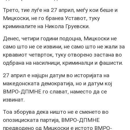
Трето, тие луѓе на 27 април, меѓу кои беше и
Мицкоски, не го бранеа Уставот, туку
криминалите на Никола Груевски.
Денес, четири години подоцна, Мицкоски не
само што не се извини, не само што не жали за
крвавиот четврток, туку отворено застана во
одбрана на насилници, криминалци и фашисти.
27 април е најцрн датум во историјата на
македонската демократија, но и датум кој
ВМРО-ДПМНЕ го слават, наместо да се
извинат.
Тоа зборува дека ништо не е сменето во
опозициската партија, ВМРО-ДПМНЕ
предводено од Мицкоски е истото ВМРО-