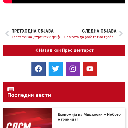
ПРЕТХОДНА ОБЈАВА
СЛЕДНА ОБЈАВА
Талевски за „Утрински брифинг“: Со протестот ВМРО-ДПМНЕ застана зад насилниците од 27 април, на страната на криминалот
Наместо да работат за граѓаните на Ѓорче Петров, Мисајловски и Стојановски бранат насилници од 27 април
Назад кон Прес центарот
Последни вести
Економија на Мицкоски – Небото
е граница!