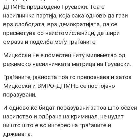
ДПМНЕ предводено Груевски. Тоа е
насилничка партија, која сака одново да гази
врз слободата, врз демократијата, да се
пресметува со неистомисленици, да шири
омраза и поделба меѓу граѓаните.
Мицкоски не е поместен ниту милиметар од
режимско насилничката матрица на Груевски.
Граѓаните, јавноста тоа го препознава и затоа
Мицкоски и ВМРО-ДПМНЕ се постојано
поразувани.
И одново ќе бидат поразувани затоа што освен
насилство и одбрана на криминал, не нудат
ништо што е во интерес на граѓаните и
државата.