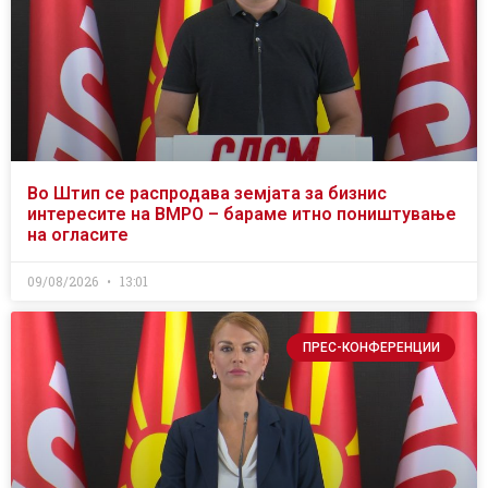
Во Штип се распродава земјата за бизнис
интересите на ВМРО – бараме итно поништување
на огласите
09/08/2026
13:01
ПРЕС-КОНФЕРЕНЦИИ