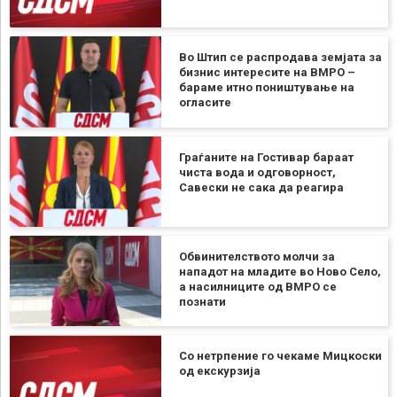
Во Штип се распродава земјата за
бизнис интересите на ВМРО –
бараме итно поништување на
огласите
Граѓаните на Гостивар бараат
чиста вода и одговорност,
Савески не сака да реагира
Обвинителството молчи за
нападот на младите во Ново Село,
а насилниците од ВМРО се
познати
Со нетрпение го чекаме Мицкоски
од екскурзија