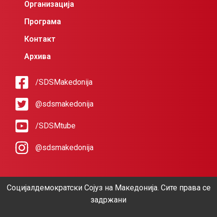
Организација
Програма
Контакт
Архива
/SDSMakedonija
@sdsmakedonija
/SDSMtube
@sdsmakedonija
Социјалдемократски Сојуз на Македонија. Сите права се
задржани