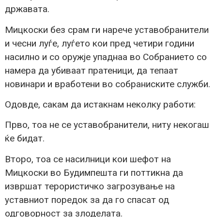
државата.
Мицкоски без срам ги нарече уставобранители
и чесни луѓе, луѓето кои пред четири години
насилно и со оружје упаднаа во Собранието со
намера да убиваат пратеници, да тепаат
новинари и вработени во собраниските служби.
Одовде, сакам да истакнам неколку работи:
Прво, тоа не се уставобранители, ниту некогаш
ќе бидат.
Второ, тоа се насилници кои шефот на
Мицкоски во Будимпешта ги поттикна да
извршат терористичко загрозување на
уставниот поредок за да го спасат од
одговорност за злоделата.