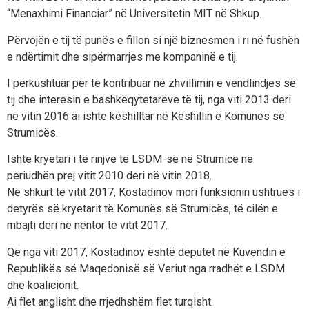
“Menaxhimi Financiar” në Universitetin MIT në Shkup.
Përvojën e tij të punës e fillon si një biznesmen i ri në fushën
e ndërtimit dhe sipërmarrjes me kompaninë e tij.
I përkushtuar për të kontribuar në zhvillimin e vendlindjes së
tij dhe interesin e bashkëqytetarëve të tij, nga viti 2013 deri
në vitin 2016 ai ishte këshilltar në Këshillin e Komunës së
Strumicës.
Ishte kryetari i të rinjve të LSDM-së në Strumicë në
periudhën prej vitit 2010 deri në vitin 2018.
Në shkurt të vitit 2017, Kostadinov mori funksionin ushtrues i
detyrës së kryetarit të Komunës së Strumicës, të cilën e
mbajti deri në nëntor të vitit 2017.
Që nga viti 2017, Kostadinov është deputet në Kuvendin e
Republikës së Maqedonisë së Veriut nga rradhët e LSDM
dhe koalicionit.
Ai flet anglisht dhe rrjedhshëm flet turqisht.