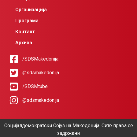
Организација
Програма
Контакт
Архива
/SDSMakedonija
@sdsmakedonija
/SDSMtube
@sdsmakedonija
Социјалдемократски Сојуз на Македонија. Сите права се
задржани