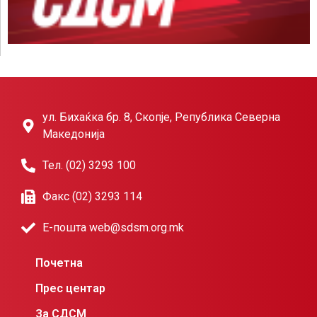
ул. Бихаќка бр. 8, Скопје, Република Северна
Македонија
Тел. (02) 3293 100
Факс (02) 3293 114
Е-пошта web@sdsm.org.mk
Почетна
Прес центар
За СДСМ