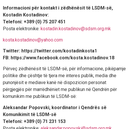
Informacioni për kontakt i zëdhënësit të LSDM-së,
Kostadin Kostadinov:
Telefoni: +389 (0) 75 207 451
Posta elektronike:
kostadin.kostadinov@sdsm.org.mk
kosta.kostadinov@yahoo.com
Twitter: https://twitter.com/kostadinkosta1
FB: https://www.facebook.com/kosta.kostadinov.18
Përveç zëdhënësit të LSDM-së, për informacione, pikëpamje
politike dhe çështje të tjera me interes publik, media dhe
punonjësit e mediave kanë në dispozicion personat
përgjegjës për marrëdhëniet me publikun në Qendrën për
komunikim me publikun të LSDM-së:
Aleksandar Popovski, koordinator i Qendrës së
Komunikimit të LSDM-së
Telefoni: +389 (0) 71 231 153
Posta elektronike:
aleksandar.popovski@sdsm.org.mk