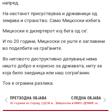
напред.
На настанот присуствуваа и државници од
земјава и странство. Само Мицкоски избега.
Мицкоски е дизертерот кој бега од се’.
И по 20 години, Мицкоски се уште е заглавени
во поделбите на граѓаните.
Во неговото деструктивно делување нема
ништо добро и корисно за државата, ниту за
која било заедница или наш сограѓанин.
Тоа е ограмна разлика.
ПРЕТХОДНА ОБЈАВА
СЛЕДНА ОБЈАВА
20 години по Охрид, СДСМ им честита на сите граѓани за изградбата на нашето успешно, современо, Едно општество за сите
Мицкоски и ВМРО-ДПМНЕ се уште заглавени во поделбите на граѓаните бгеањето од Рамковниот договор го потврдува тоа