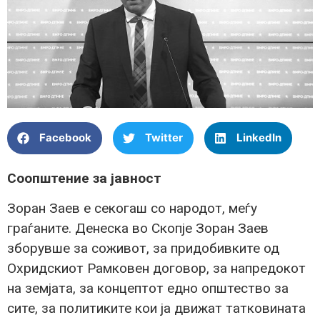
Facebook
Twitter
LinkedIn
Соопштение за јавност
Зоран Заев е секогаш со народот, меѓу
граѓаните. Денеска во Скопје Зоран Заев
зборувше за соживот, за придобивките од
Охридскиот Рамковен договор, за напредокот
на земјата, за концептот едно општество за
сите, за политиките кои ја движат татковината