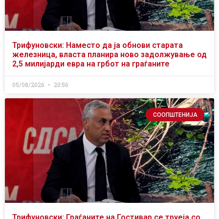
Трифуновски: Наместо да ја обнови старата
железница, власта планира ново задолжување од
2,5 милијарди евра на грбот на граѓаните
05/08/2026
20:56
СООПШТЕНИЈА
Трифуновски: Граѓаните на Гостивар се труеја со