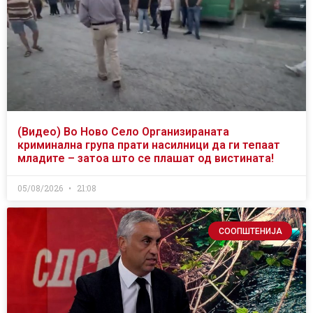
(Видео) Во Ново Село Организираната
криминална група прати насилници да ги тепаат
младите – затоа што се плашат од вистината!
05/08/2026
21:08
СООПШТЕНИЈА