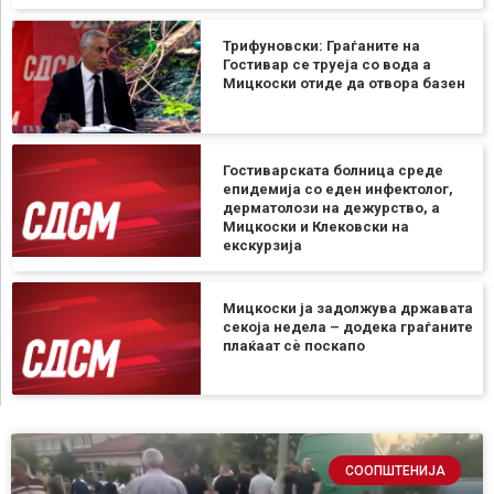
Трифуновски: Граѓаните на
Гостивар се труеја со вода а
Мицкоски отиде да отвора базен
Гостиварската болница среде
епидемија со еден инфектолог,
дерматолози на дежурство, а
Мицкоски и Клековски на
екскурзија
Мицкоски ја задолжува државата
секоја недела – додека граѓаните
плаќаат сѐ поскапо
СООПШТЕНИЈА