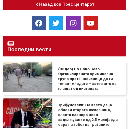
Назад кон Прес центарот
Последни вести
(Видео) Во Ново Село
Организираната криминална
група прати насилници да ги
тепаат младите – затоа што се
плашат од вистината!
Трифуновски: Наместо да ја
обнови старата железница,
власта планира ново
задолжување од 2,5 милијарди
евра на грбот на граѓаните