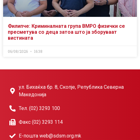
Филипче: Криминалната група ВМРО физички се
пресметува со деца затоа што ја зборуваат
вистината
06/08/2026
16:38
ул. Бихаќка бр. 8, Скопје, Република Северна
Македонија
Тел. (02) 3293 100
Факс (02) 3293 114
Е-пошта web@sdsm.org.mk