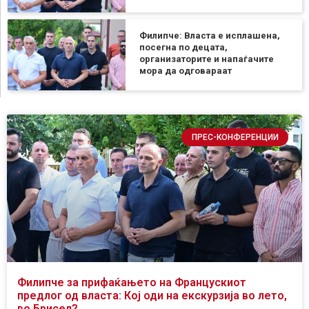
Филипче: Власта е исплашена,
посегна по децата,
организаторите и напаѓачите
мора да одговараат
ПРЕС-КОНФЕРЕНЦИИ
Филипче за прифаќањето на Францускиот
предлог од власта: Кој оди на екскурзија во лето,
во Брисел?