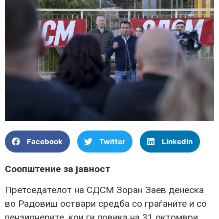
Facebook
Twitter
LinkedIn
Соопштение за јавност
Претседателот на СДСМ Зоран Заев денеска
во Радовиш оствари средба со граѓаните и со
пензионерите, кои ги повика на 31 октомври