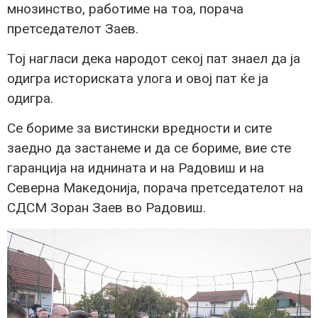
мнозинство, работиме на тоа, порача
претседателот Заев.
Тој нагласи дека народот секој пат знаел да ја
одигра историската улога и овој пат ќе ја
одигра.
Се бориме за вистински вредности и сите
заедно да застанеме и да се бориме, вие сте
гаранција на иднината и на Радовиш и на
Северна Македонија, порача претседателот на
СДСМ Зоран Заев во Радовиш.