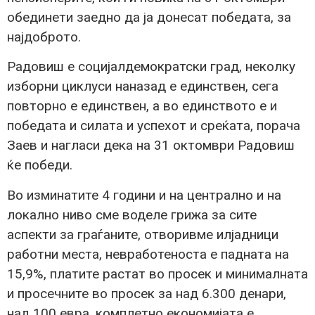
обединети заедно да ја донесат победата, за
најдоброто.
Радовиш е социјалдемократски град, неколку
изборни циклуси наназад е единствен, сега
повторно е единствен, а во единството е и
победата и силата и успехот и среќата, порача
Заев и нагласи дека на 31 октомври Радовиш
ќе победи.
Во изминатите 4 години и на централно и на
локално ниво сме воделе грижа за сите
аспекти за граѓаните, отворивме илјадници
работни места, невработеноста е падната на
15,9%, платите растат во просек и минималната
и просечните во просек за над 6.300 денари,
над 100 евра, комплетно економијата е