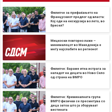
Филипче за прифаќањето на
Францускиот предлог од власта:
Кој оди на екскурзија во лето, во
Брисел?
Мицкоски повторно лаже –
минималецот во Македонија е
меѓу најслабите во регионот
Филипче: Бараме итна истрага за
нападот на децата во Ново Село
од страна на ВМРО
Филипче: Криминалната група
ВМРО физички се пресметува со
деца затоа што ја зборуваат
вистината