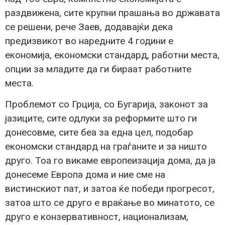
раздвижена, сите крупни прашања во државата
се решени, рече Заев, додавајќи дека
предизвикот во наредните 4 години е
економија, економски стандард, работни места,
опции за младите да ги бираат работните
места.
Проблемот со Грција, со Бугарија, законот за
јазиците, сите одлуки за реформите што ги
донесовме, сите беа за една цел, подобар
економски стандард на граѓаните и за ништо
друго. Тоа го викаме европеизација дома, да ја
донесеме Европа дома и ние сме на
вистинскиот пат, и затоа ќе победи прогресот,
затоа што се друго е враќање во минатото, се
друго е конзервативност, национализам,