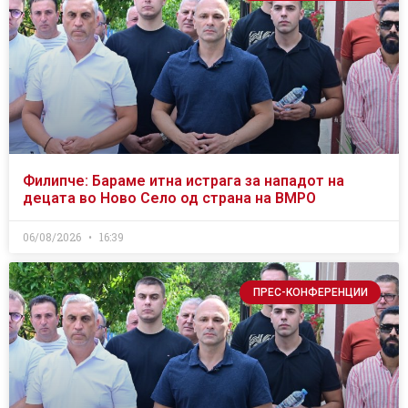
Филипче: Бараме итна истрага за нападот на
децата во Ново Село од страна на ВМРО
06/08/2026
16:39
ПРЕС-КОНФЕРЕНЦИИ