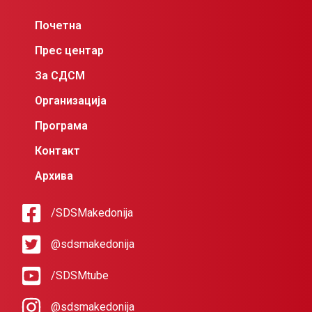
Почетна
Прес центар
За СДСМ
Организација
Програма
Контакт
Архива
/SDSMakedonija
@sdsmakedonija
/SDSMtube
@sdsmakedonija