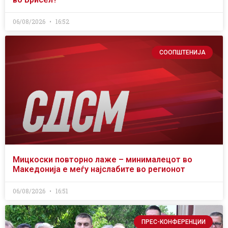
06/08/2026
16:52
СООПШТЕНИЈА
Мицкоски повторно лаже – минималецот во
Македонија е меѓу најслабите во регионот
06/08/2026
16:51
ПРЕС-КОНФЕРЕНЦИИ