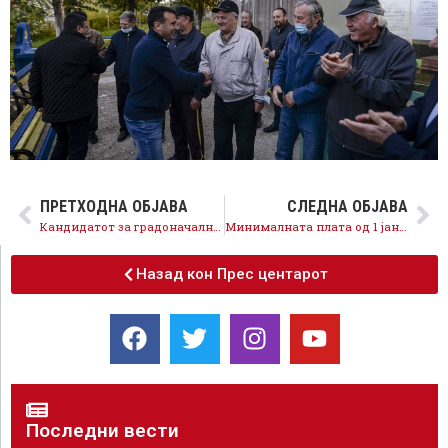
ПРЕТХОДНА ОБЈАВА
СЛЕДНА ОБЈАВА
Кандидатот за градоначалник од ВМРО-ДПМНЕ тепа граѓани во Василево, граѓаните нема да дозволат враќање на режимот
Минималната плата од 1 јануари ќе биде 18.000 денари, просечната порасна на 28.642 денари, да гласаме за бројот 12 да продолжи напредокот
Назад кон Прес центарот
Последни вести