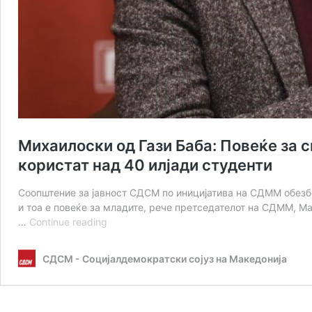
Михаилоски од Гази Баба: Повеќе за 
користат над 40 илјади студенти
Соопштение за јавност СДСМ по иницијатива на СДММ обезбе
и тоа е повеќе за младите, рече претседателот на СДММ, Ма
Михаилоски
…
Continue reading
од
Гази
СДСМ - Социјалдемократски сојуз на Македонија
Баба:
Повеќе
за
сите