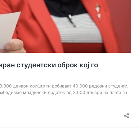
ран студентски оброк кој го
3.300 денари коишто ги добиваат 40.000 редовни студенти,
безбедивме младински додаток од 3.000 денари на плата за