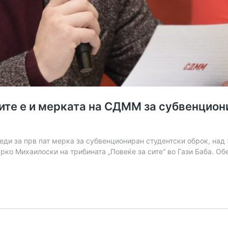
сите е и мерката на СДММ за субвенциони
ди за прв пат мерка за субвенциониран студентски оброк, над 
рко Михаилоски на трибината „Повеќе за сите“ во Гази Баба. О