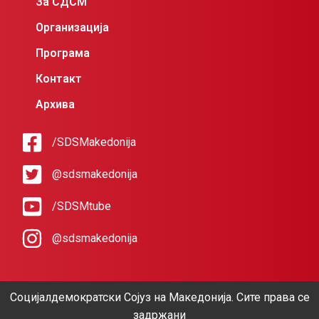
За СДСМ
Организација
Програма
Контакт
Архива
/SDSMakedonija
@sdsmakedonija
/SDSMtube
@sdsmakedonija
Социјалдемократски Сојуз на Македонија. Сите права се
задржани