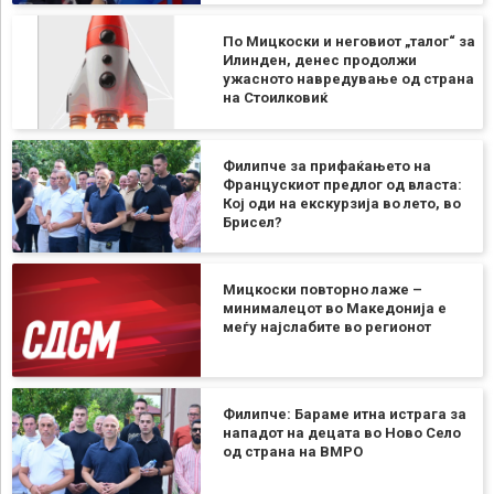
По Мицкоски и неговиот „талог“ за
Илинден, денес продолжи
ужасното навредување од страна
на Стоилковиќ
Филипче за прифаќањето на
Францускиот предлог од власта:
Кој оди на екскурзија во лето, во
Брисел?
Мицкоски повторно лаже –
минималецот во Македонија е
меѓу најслабите во регионот
Филипче: Бараме итна истрага за
нападот на децата во Ново Село
од страна на ВМРО