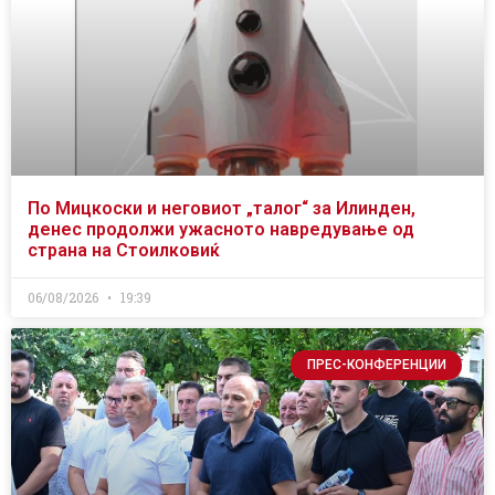
По Мицкоски и неговиот „талог“ за Илинден,
денес продолжи ужасното навредување од
страна на Стоилковиќ
06/08/2026
19:39
ПРЕС-КОНФЕРЕНЦИИ