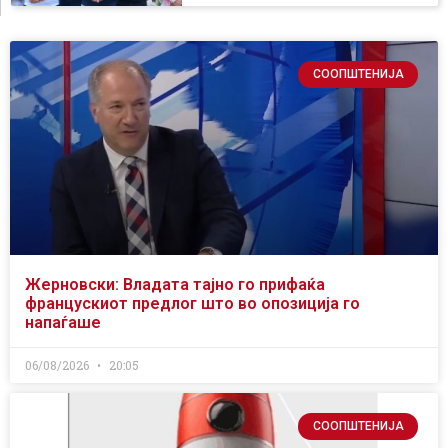
СООПШТЕНИЈА
Жерновски: Владата тајно го прифаќа
францускиот предлог што во опозиција го
напаѓаше
06/08/2026
20:05
СООПШТЕНИЈА