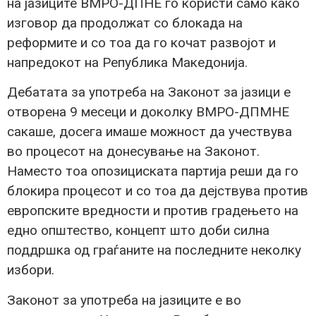
на јазиците ВМРО-ДПНЕ го користи само како
изговор да продолжат со блокада на
реформите и со тоа да го кочат развојот и
напредокот на Република Македонија.
Дебатата за употреба на Законот за јазици е
отворена 9 месеци и доколку ВМРО-ДПМНЕ
сакаше, досега имаше можност да учествува
во процесот на донесување на Законот.
Наместо тоа опозициската партија реши да го
блокира процесот и со тоа да дејствува против
европските вредности и против градењето на
едно општество, концепт што доби силна
поддршка од граѓаните на последните неколку
избори.
Законот за употреба на јазиците е во