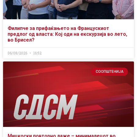
Филипче за прифаќањето на Францускиот
предлог од власта: Кој оди на екскурзија во лето,
во Брисел?
06/08/2026
16:52
СООПШТЕНИЈА
Мицкоски повторно лаже – минималецот во