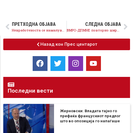
ПРЕТХОДНА ОБЈАВА
СЛЕДНА ОБЈАВА
Невработеноста се намалува, економските политки на Владата предводена од СДСМ даваат резултат
ВМРО-ДПМНЕ повторно шири лажни вести, нема нето задолжување од денешната аукција
Назад кон Прес центарот
Последни вести
Жерновски: Владата тајно го
прифаќа францускиот предлог
што во опозиција го напаѓаше