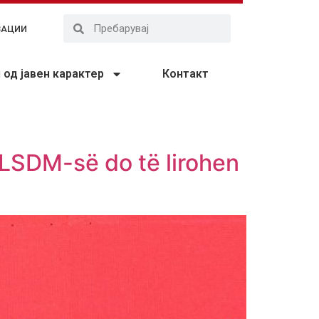
ЗАЦИИ
од јавен карактер
Контакт
ë LSDM-së do të lirohen