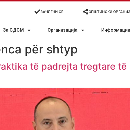
ЗАЧЛЕНИ СЕ
ОПШТИНСКИ ОРГАНИ
За СДСМ
Организација
Информации 
nca për shtyp
raktika të padrejta tregtare t