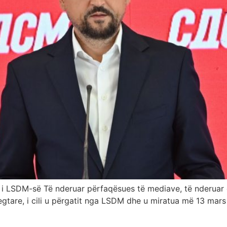
 i LSDM-së Të nderuar përfaqësues të mediave, të nderuar 
regtare, i cili u përgatit nga LSDM dhe u miratua më 13 mars 