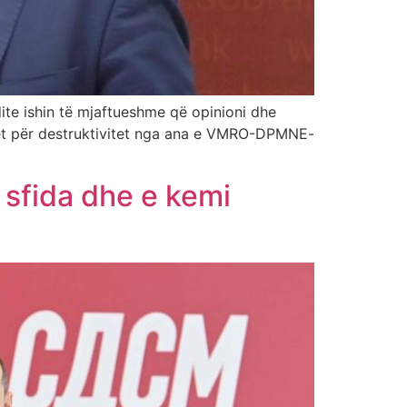
ite ishin të mjaftueshme që opinioni dhe
et për destruktivitet nga ana e VMRO-DPMNE-
 sfida dhe e kemi