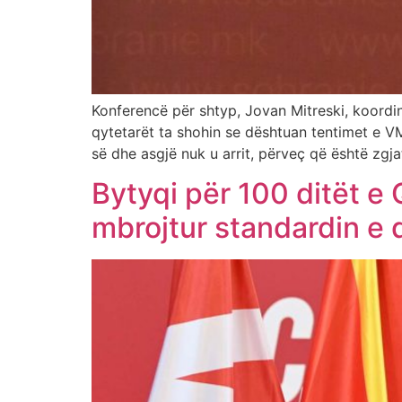
Konferencë për shtyp, Jovan Mitreski, koordi
qytetarët ta shohin se dështuan tentimet e
së dhe asgjë nuk u arrit, përveç që është zgjat
Bytyqi për 100 ditët e
mbrojtur standardin e 