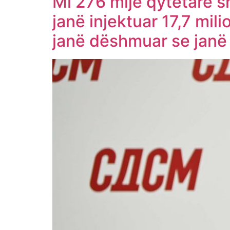
Mi 276 mijë qytetarë 
janë injektuar 17,7 mi
janë dëshmuar se janë 