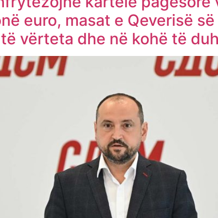
shfrytëzojnë kartelë pagesore
lionë euro, masat e Qeverisë
të vërteta dhe në kohë të du