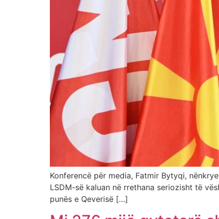
Konferencë për media, Fatmir Bytyqi, nënkryet
LSDM-së kaluan në rrethana seriozisht të vësh
punës e Qeverisë […]