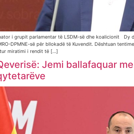
nator i grupit parlamentar të LSDM-së dhe koalicionit Dy d
 VMRO-DPMNE-së për bllokadë të Kuvendit. Dështuan tentim
ur miratimi i rendit të […]
 Qeverisë: Jemi ballafaquar me
qytetarëve