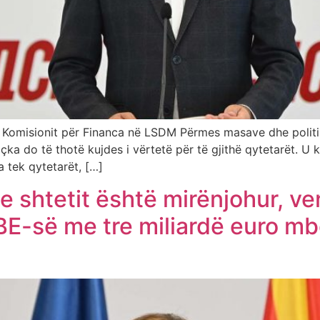
 i Komisionit për Financa në LSDM Përmes masave dhe politi
ka do të thotë kujdes i vërtetë për të gjithë qytetarët. U 
 tek qytetarët, […]
e shtetit është mirënjohur, ve
 BE-së me tre miliardë euro mb