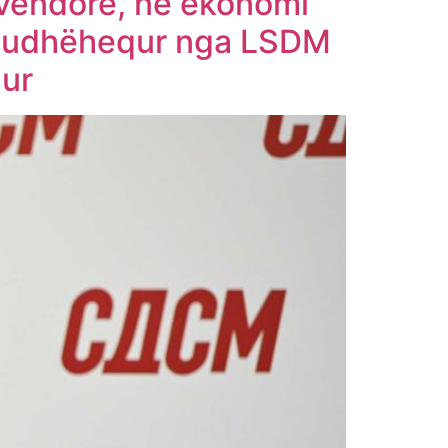
 vendore, në ekonomi
 së udhëhequr nga LSDM
hur