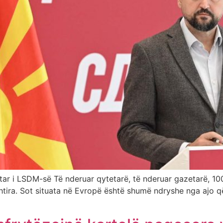
ar i LSDM-së Të nderuar qytetarë, të nderuar gazetarë, 100 
tira. Sot situata në Evropë është shumë ndryshe nga ajo që 