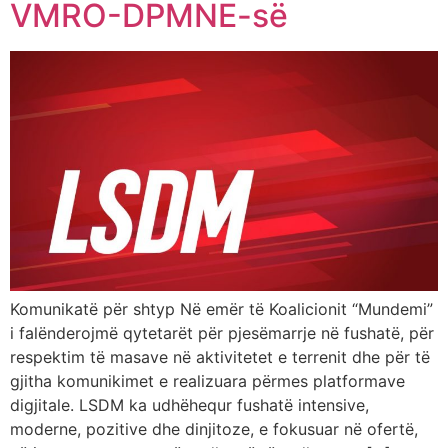
VMRO-DPMNE-së
Komunikatë për shtyp Në emër të Koalicionit “Mundemi”
i falënderojmë qytetarët për pjesëmarrje në fushatë, për
respektim të masave në aktivitetet e terrenit dhe për të
gjitha komunikimet e realizuara përmes platformave
digjitale. LSDM ka udhëhequr fushatë intensive,
moderne, pozitive dhe dinjitoze, e fokusuar në ofertë,