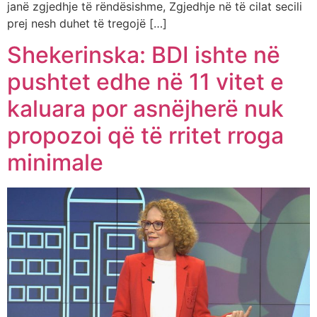
janë zgjedhje të rëndësishme, Zgjedhje në të cilat secili
prej nesh duhet të tregojë […]
Shekerinska: BDI ishte në
pushtet edhe në 11 vitet e
kaluara por asnëjherë nuk
propozoi që të rritet rroga
minimale