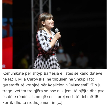
Komunikatë për shtyp Bartësja e listës së kandidatëve
në NZ 1, Mila Carovska, në tribunën në Shkup i ftoi
qytetarët të votojnë për Koalicionin “Mundemi”. “Do ju
tregoj vetëm tre gjëra se pse nuk jemi të njëjtë dhe pse
është e rëndësishme që secili prej nesh të del më 15
korrik dhe ta rrethojë numrin […]