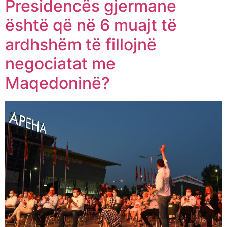
Presidencës gjermane
është që në 6 muajt të
ardhshëm të fillojnë
negociatat me
Maqedoninë?