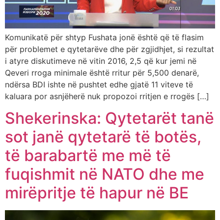
Komunikatë për shtyp Fushata jonë është që të flasim
për problemet e qytetarëve dhe për zgjidhjet, si rezultat
i atyre diskutimeve në vitin 2016, 2,5 që kur jemi në
Qeveri rroga minimale është rritur për 5,500 denarë,
ndërsa BDI ishte në pushtet edhe gjatë 11 viteve të
kaluara por asnjëherë nuk propozoi rritjen e rrogës […]
Shekerinska: Qytetarët tanë
sot janë qytetarë të botës,
të barabartë me më të
fuqishmit në NATO dhe me
mirëpritje të hapur në BE