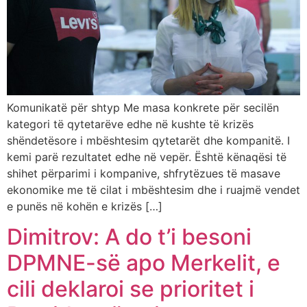
Komunikatë për shtyp Me masa konkrete për secilën
kategori të qytetarëve edhe në kushte të krizës
shëndetësore i mbështesim qytetarët dhe kompanitë. I
kemi parë rezultatet edhe në vepër. Është kënaqësi të
shihet përparimi i kompanive, shfrytëzues të masave
ekonomike me të cilat i mbështesim dhe i ruajmë vendet
e punës në kohën e krizës […]
Dimitrov: A do t’i besoni
DPMNE-së apo Merkelit, e
cili deklaroi se prioritet i