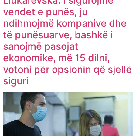
Llukarevska: I sigurojmë
vendet e punës, ju
ndihmojmë kompanive dhe
të punësuarve, bashkë i
sanojmë pasojat
ekonomike, më 15 dilni,
votoni për opsionin që sjellë
siguri