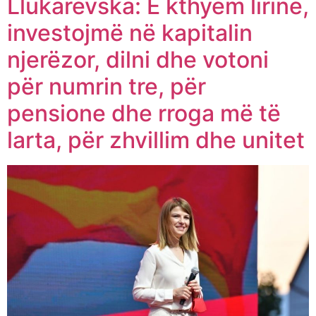
Llukarevska: E kthyem lirinë,
investojmë në kapitalin
njerëzor, dilni dhe votoni
për numrin tre, për
pensione dhe rroga më të
larta, për zhvillim dhe unitet