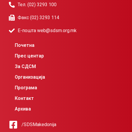
Тел. (02) 3293 100
Факс (02) 3293 114
Е-пошта web@sdsm.org.mk
Почетна
Прес центар
За СДСМ
Организација
Програма
Контакт
Архива
/SDSMakedonija