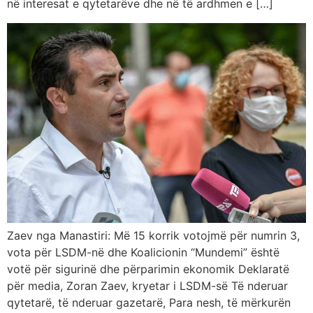
në interesat e qytetarëve dhe në të ardhmen e […]
Zaev nga Manastiri: Më 15 korrik votojmë për numrin 3,
vota për LSDM-në dhe Koalicionin “Mundemi” është
votë për sigurinë dhe përparimin ekonomik Deklaratë
për media, Zoran Zaev, kryetar i LSDM-së Të nderuar
qytetarë, të nderuar gazetarë, Para nesh, të mërkurën