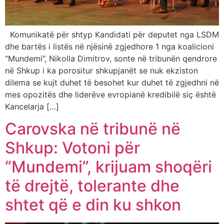
Komunikatë për shtyp Kandidati për deputet nga LSDM
dhe bartës i listës në njësinë zgjedhore 1 nga koalicioni
“Mundemi”, Nikolla Dimitrov, sonte në tribunën qendrore
në Shkup i ka porositur shkupjanët se nuk ekziston
dilema se kujt duhet të besohet kur duhet të zgjedhni në
mes opozitës dhe liderëve evropianë kredibilë siç është
Kancelarja […]
Carovska në tribunë në
Shkup: Votoni për
“Mundemi”, krijuam shoqëri
të drejtë, tolerante dhe
shtet që e din ku shkon