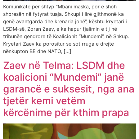
Komunikatë për shtyp “Mbani maska, por e shoh
shpresën në fytyrat tuaja. Shkupi i lirë gjithmonë ka
qenë avantgarda dhe krenaria jonë”, kështu kryetari i
LSDM-së, Zoran Zaev, e ka hapur fjalimin e tij në
tribunën qendrore të Koalicionit “Mundemi”, në Shkup.
Kryetari Zaev ka porositur se sot rruga e drejtë
nënkupton BE dhe NATO, […]
Zaev në Telma: LSDM dhe
koalicioni “Mundemi” janë
garancë e suksesit, nga ana
tjetër kemi vetëm
kërcënime për kthim prapa