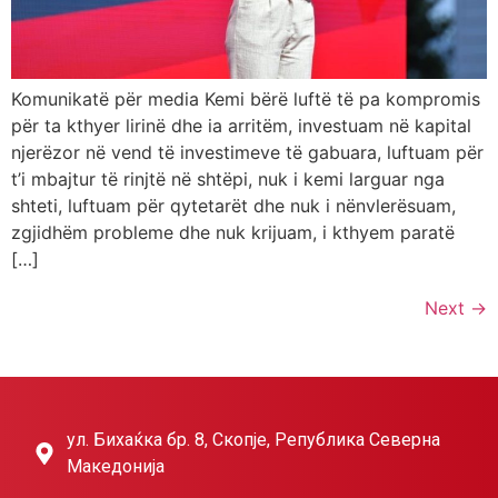
Komunikatë për media Kemi bërë luftë të pa kompromis
për ta kthyer lirinë dhe ia arritëm, investuam në kapital
njerëzor në vend të investimeve të gabuara, luftuam për
t’i mbajtur të rinjtë në shtëpi, nuk i kemi larguar nga
shteti, luftuam për qytetarët dhe nuk i nënvlerësuam,
zgjidhëm probleme dhe nuk krijuam, i kthyem paratë
[…]
Next
→
ул. Бихаќка бр. 8, Скопје, Република Северна
Македонија