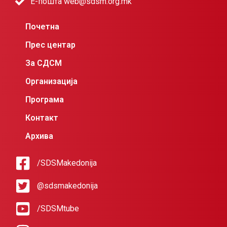
Е-пошта web@sdsm.org.mk
Почетна
Прес центар
За СДСМ
Организација
Програма
Контакт
Архива
/SDSMakedonija
@sdsmakedonija
/SDSMtube