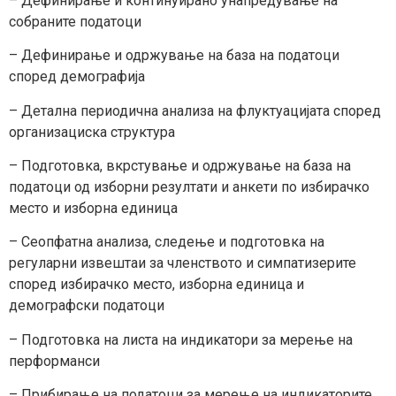
– Дефинирање и континуирано унапредување на
собраните податоци
– Дефинирање и одржување на база на податоци
според демографија
– Детална периодична анализа на флуктуацијата според
организациска структура
– Подготовка, вкрстување и одржување на база на
податоци од изборни резултати и анкети по избирачко
место и изборна единица
– Сеопфатна анализа, следење и подготовка на
регуларни извештаи за членството и симпатизерите
според избирачко место, изборна единица и
демографски податоци
– Подготовка на листа на индикатори за мерење на
перформанси
– Прибирање на податоци за мерење на индикаторите