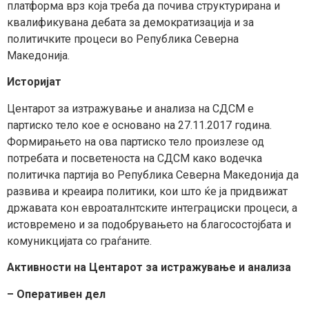
платформа врз која треба да почива структурирана и
квалификувана дебата за демократизација и за
политичките процеси во Република Северна
Македонија.
Историјат
Центарот за изтражување и анализа на СДСМ е
партиско тело кое е основано на 27.11.2017 година.
Формирањето на ова партиско тело произлезе од
потребата и посветеноста на СДСМ како водечка
политичка партија во Република Северна Македонија да
развива и креаира политики, кои што ќе ја придвижат
државата кон евроаталнтските интеграциски процеси, а
истовремено и за подобрувањето на благосостојбата и
комуникцијата со граѓаните.
Активности на Центарот за истражување и анализа
– Оперативен дел