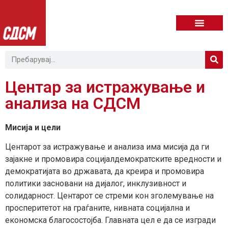
Центар за истражување и
анализа на СДСМ
Мисија и цели
Центарот за истражување и анализа има мисија да ги
зајакне и промовира социјалдемократските вредности и
демократијата во државата, да креира и промовира
политики засновани на дијалог, инклузивност и
солидарност. Центарот се стреми кон зголемување на
просперитетот на граѓаните, нивната социјална и
економска благосостојба. Главната цел е да се изгради