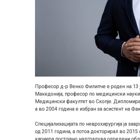
Професор д-р Венко Филипче е роден на 13 
Македонија, професор по медицински науки 
Медицински факултет во Скопје. Дипломирал
а во 2004 година е избран за асистент на Фак
Специјализацијата по неврохирургија ја зав
од 2011 година, а потоа докторирал во 2015 
кариера постојано надградува одредени об