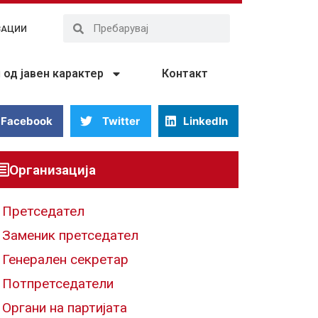
ЗАЦИИ
од јавен карактер
Контакт
Facebook
Twitter
LinkedIn
Организација
Претседател
Заменик претседател
Генерален секретар
Потпретседатели
Органи на партијата