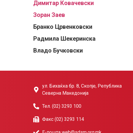
Димитар Ковачевски
Зоран Заев
Бранко Црвенковски
Радмила Шекеринска
Владо Бучковски
ул. Бихаќка бр. 8, Скопје, Република
Северна Македонија
Тел. (02) 3293 100
Факс (02) 3293 114
Е-пошта web@sdsm.org.mk