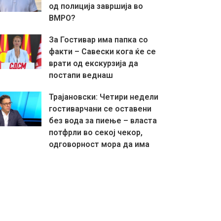
од полиција завршија во
ВМРО?
За Гостивар има папка со
факти – Савески кога ќе се
врати од екскурзија да
постапи веднаш
Трајановски: Четири недели
гостиварчани се оставени
без вода за пиење – власта
потфрли во секој чекор,
одговорност мора да има