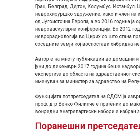
Грац, Белград, Дејтон, Колумбус, Истанбул
неврохируршко здружение, како и член на 
од Југоисточна Европа, а во 2016 година ја
невроваскуларна конференција. Во 2012 год
неврорадиологија во Цирих со што стана пр
соседните земји кој воспостави хибридна не
Автор е на многу публикации во домашни и с
јуни до декември 2017 година беше надворе
експертиза во областа на здравствениот си
именуван за министер за здравство на Реп
Функцијата потпретседател на СДСМ ја изврш
проф. д-р Венко Филипче е пратеник во маке
вонредни внатрепартиски избори е избран 
Поранешни претседате