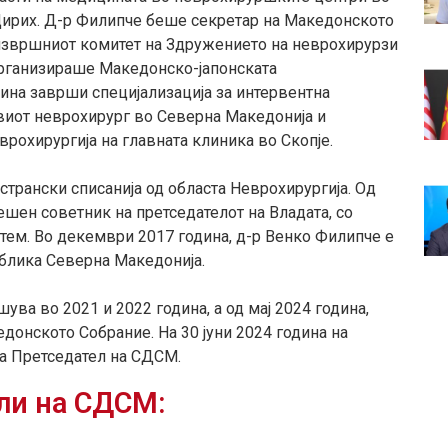
, Цирих. Д-р Филипче беше секретар на Македонското
извршниот комитет на Здружението на неврохирурзи
 организираше Македонско-јапонската
ина заврши специјализација за интервентна
виот неврохирург во Северна Македонија и
врохирургија на главната клиника во Скопје.
трански списанија од областа Неврохирургија. Од
шен советник на претседателот на Владата, со
стем. Во декември 2017 година, д-р Венко Филипче е
ублика Северна Македонија.
ува во 2021 и 2022 година, а од мај 2024 година,
донското Собрание. На 30 jуни 2024 година на
за Претседател на СДСМ.
ли на СДСМ: