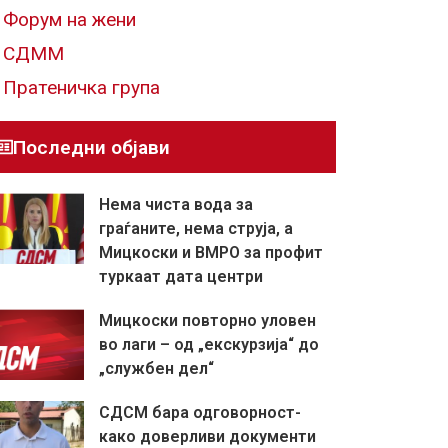
Форум на жени
СДММ
Пратеничка група
Последни објави
Нема чиста вода за
граѓаните, нема струја, а
Мицкоски и ВМРО за профит
туркаат дата центри
Мицкоски повторно уловен
во лаги – од „екскурзија“ до
„службен дел“
СДСМ бара одговорност-
како доверливи документи