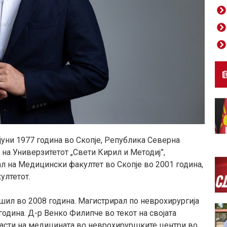
јуни 1977 година во Скопје, Република Северна
на Универзитетот „Свети Кирил и Методиј”,
 на Медицински факултет во Скопје во 2001 година,
ултетот.
ршил во 2008 година. Магистрирал по неврохирургија
година. Д-р Венко Филипче во текот на својата
ласти на медицината во неврохируршките центри во