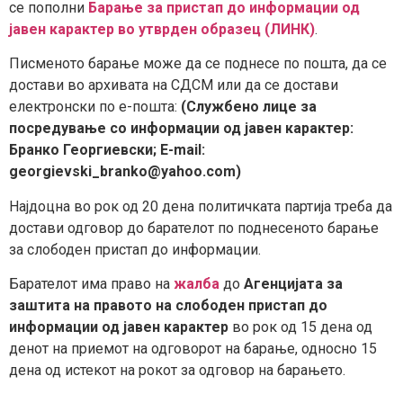
се пополни
Барање за пристап до информации од
јавен карактер во утврден образец (ЛИНК)
.
Писменото барање може да се поднесе по пошта, да се
достави во архивата на СДСМ или да се достави
електронски по е-пошта:
(Службено лице за
посредување со информации од јавен карактер:
Бранко Георгиевски; E-mail:
georgievski_branko@yahoo.com)
Најдоцна во рок од 20 дена политичката партија треба да
достави одговор до барателот по поднесеното барање
за слободен пристап до информации.
Барателот има право на
жалба
до
Агенцијата за
заштита на правото на слободен пристап до
информации од јавен карактер
во рок од 15 дена од
денот на приемот на одговорот на барање, односно 15
дена од истекот на рокот за одговор на барањето.