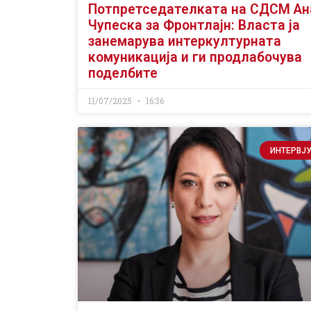
Потпретседателката на СДСМ Ан
Чупеска за Фронтлајн: Власта ја
занемарува интеркултурната
комуникација и ги продлабочува
поделбите
11/07/2025
16:36
ИНТЕРВЈ