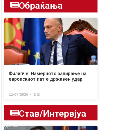
Обраќања
Филипче: Намерното запирање на
европскиот пат е државен удар
22/07/2026
11:21
Став/Интервјуа