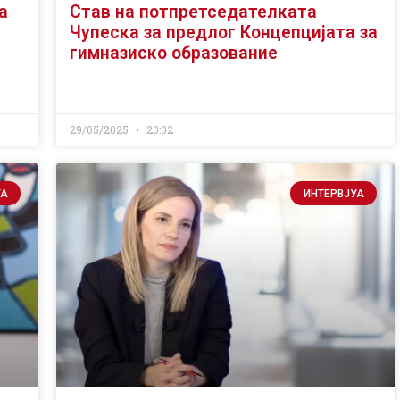
а
Став на потпретседателката
Чупеска за предлог Концепцијата за
гимназиско образование
29/05/2025
20:02
УА
ИНТЕРВЈУА