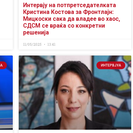
Интервју на потпретседателката
Кристина Костова за Фронтлајн:
Мицкоски сака да владее во хаос,
СДСМ се враќа со конкретни
решенија
11/05/2025
13:41
УА
ИНТЕРВЈУА