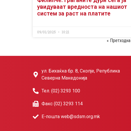
Филипче: Граѓаните дури сега ја
увидуваат вредноста на нашиот
систем за раст на платите
09/01/2025
10:21
« Претходна
ул. Бихаќка бр. 8, Скопје, Република
Северна Македонија
Тел. (02) 3293 100
Факс (02) 3293 114
Е-пошта web@sdsm.org.mk