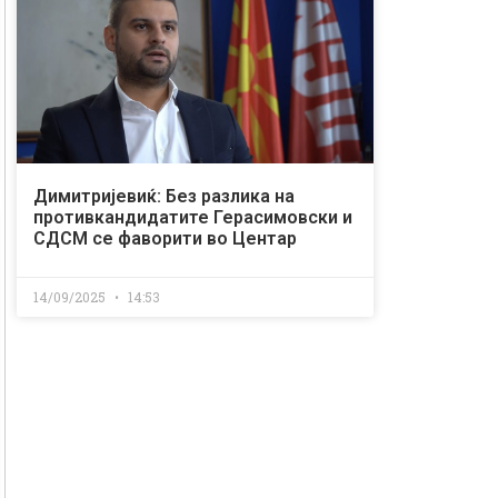
Димитријевиќ: Без разлика на
противкандидатите Герасимовски и
СДСМ се фаворити во Центар
14/09/2025
14:53