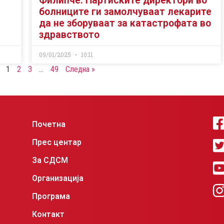
Филипче: Партиските директори во
болниците ги замолчуваат лекарите
да не зборуваат за катастрофата во
здравството
09/01/2025
10:11
1
2
3
…
49
Следна »
Почетна
Прес центар
За СДСМ
Организација
Програма
Контакт