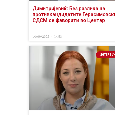
Димитријевиќ: Без разлика на
противкандидатите Герасимовск
СДСМ се фаворити во Центар
14/09/2025
14:53
ИНТЕРВЈ