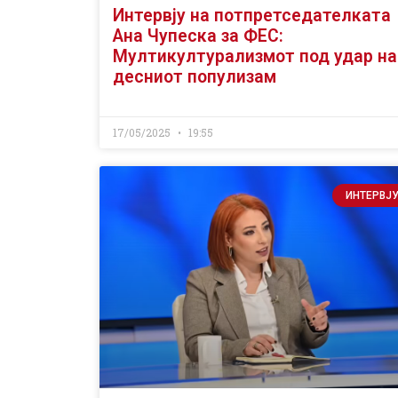
Интервју на потпретседателката
Ана Чупеска за ФЕС:
Мултикултурализмот под удар на
десниот популизам
17/05/2025
19:55
ИНТЕРВЈ