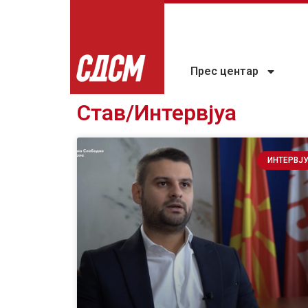
Прес центар
Став/Интервјуа
ИНТЕРВЈ