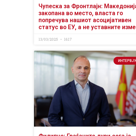
Чупеска за Фронтлајн: Македониј
закопана во место, власта го
попречува нашиот асоцијативен
статус во ЕУ, а не уставните изм
13/03/2025
16:17
ИНТЕРВЈ