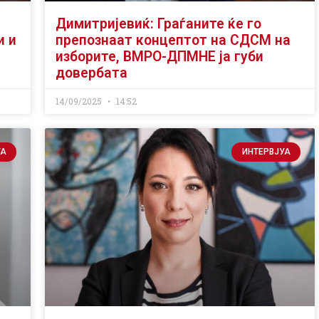
Димитријевиќ: Граѓаните ќе го
и и
препознаат концептот на СДСМ на
изборите, ВМРО-ДПМНЕ ја губи
довербата
14/09/2025
14:52
УА
ИНТЕРВЈУА