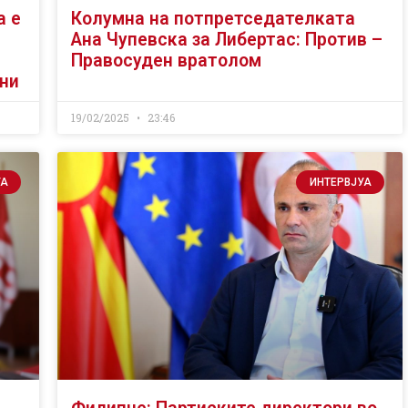
а е
Колумна на потпретседателката
Ана Чупевска за Либертас: Против –
Правосуден вратолом
ени
19/02/2025
23:46
УА
ИНТЕРВЈУА