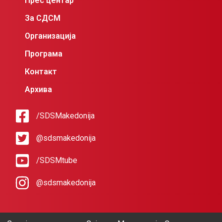
Прес центар
За СДСМ
Организација
Програма
Контакт
Архива
/SDSMakedonija
@sdsmakedonija
/SDSMtube
@sdsmakedonija