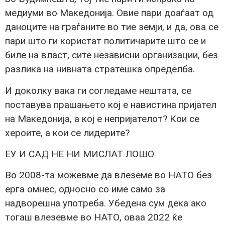
медиуми во Македонија. Овие пари доаѓаат од
даноците на граѓаните во тие земји, и да, ова се
пари што ги користат политичарите што се и
биле на власт, сите независни организации, без
разлика на нивната стратешка определба.
И доколку вака ги согледаме нештата, се
поставува прашањето кој е навистина пријател
на Македонија, а кој е непријателот? Кои се
хероите, а кои се лидерите?
ЕУ И САД НЕ НИ МИСЛАТ ЛОШО
Во 2008-та можевме да влеземе во НАТО без
ерга омнес, односно со име само за
надворешна употреба. Убедена сум дека ако
тогаш влезевме во НАТО, оваа 2022 ќе