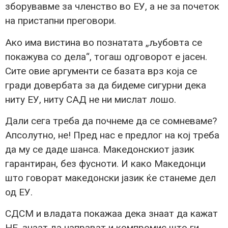
зборувавме за членство во ЕУ, а не за почеток
на пристапни преговори.
Ако има вистина во познатата „љубовта се
покажува со дела“, тогаш одговорот е јасен.
Сите овие аргументи се базата врз која се
гради довербата за да бидеме сигурни дека
ниту ЕУ, ниту САД не ни мислат лошо.
Дали сега треба да почнеме да се сомневаме?
Апсолутно, не! Пред нас е предлог на кој треба
да му се даде шанса. Македонскиот јазик
гарантиран, без фусноти. И како Македонци
што говорат македонски јазик ќе станеме дел
од ЕУ.
СДСМ и владата покажаа дека знаат да кажат
НЕ, знаат да направат и компромис што ги