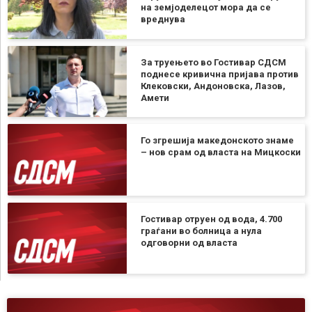
на земјоделецот мора да се
вреднува
За труењето во Гостивар СДСМ
поднесе кривична пријава против
Клековски, Андоновска, Лазов,
Амети
Го згрешија македонското знаме
– нов срам од власта на Мицкоски
Гостивар отруен од вода, 4.700
граѓани во болница а нула
одговорни од власта