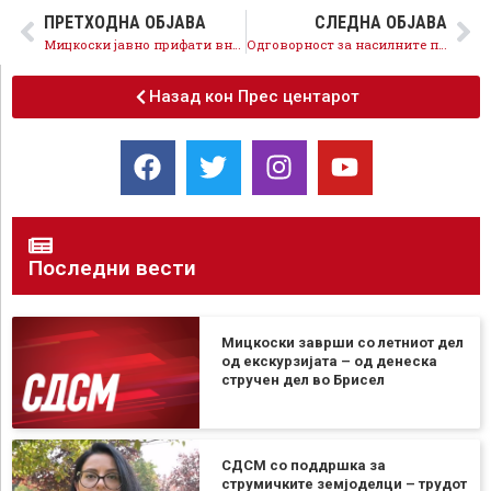
ПРЕТХОДНА ОБЈАВА
СЛЕДНА ОБЈАВА
Мицкоски јавно прифати внесување на Бугарите во уставот
Одговорност за насилните протести мора да има, која е улогата на Драган Ковачки во неуспешното крваво сценарио?
Назад кон Прес центарот
Последни вести
Мицкоски заврши со летниот дел
од екскурзијата – од денеска
стручен дел во Брисел
СДСМ со поддршка за
струмичките земјоделци – трудот