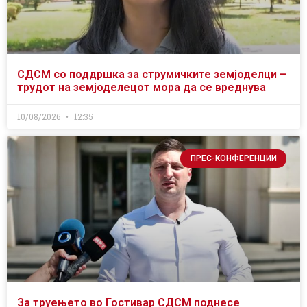
СДСМ со поддршка за струмичките земјоделци –
трудот на земјоделецот мора да се вреднува
10/08/2026
12:35
ПРЕС-КОНФЕРЕНЦИИ
За труењето во Гостивар СДСМ поднесе