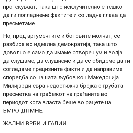
протекуваат, така што исклучително е тешко
да ги погледнеме фактите и со ладна глава да
пресметаме.
Но, пред аргументите и ботовите молчат, се
разбира во идеална демократија, така што
доволно е само да имаме отворен ум и волја
да слушаме, да слушнеме и да се обидеме да ги
согледаме прецизните факти и да направиме
споредба со нашата љубов кон Македонија.
Милијарди евра недостижна бројка е грубата
пресметка на грабежот на граѓаните во
периодот кога власта беше во рацете на
ВМРО-ДПМНЕ.
ЖАЛНИ ВРБИ И ГАЛИИ