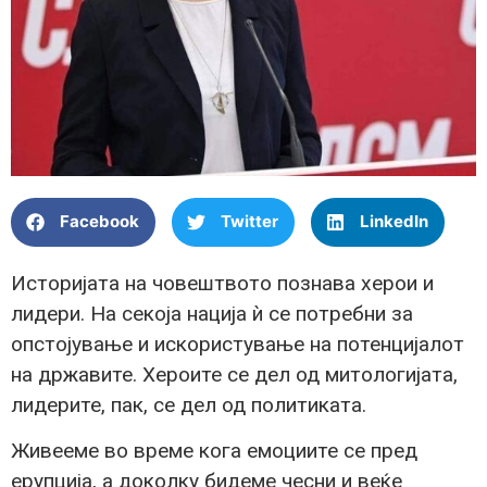
Facebook
Twitter
LinkedIn
Историјата на човештвото познава херои и
лидери. На секоја нација ѝ се потребни за
опстојување и искористување на потенцијалот
на државите. Хероите се дел од митологијата,
лидерите, пак, се дел од политиката.
Живееме во време кога емоциите се пред
ерупција, а доколку бидеме чесни и веќе