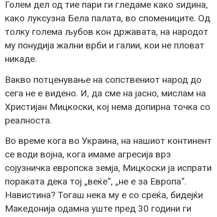
Голем дел од тие пари ги гледаме како ѕидина,
како луксузна Бела палата, во спомениците. Од
толку голема љубов кон државата, на народот
му понудија жални врби и галии, кои не пловат
никаде.
Вакво потценување на сопствениот народ до
сега не е видено. И, да сме на јасно, мислам на
Христијан Мицкоски, кој нема допирна точка со
реалноста.
Во време кога во Украина, на нашиот континент
се води војна, кога имаме агресија врз
сојузничка европска земја, Мицкоски ја испрати
пораката дека тој „веќе“, „не е за Европа“.
Навистина? Тогаш нека му е со среќа, бидејќи
Македонија одамна уште пред 30 години ги