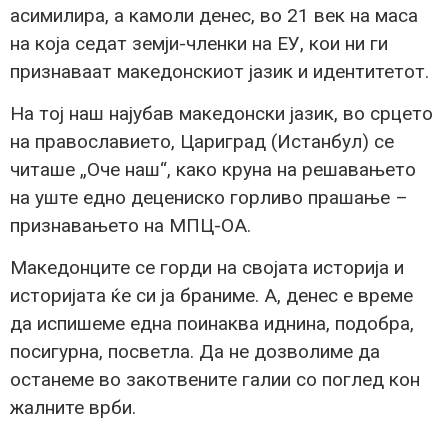
асимилира, а камоли денес, во 21 век на маса
на која седат земји-членки на ЕУ, кои ни ги
признаваат македонскиот јазик и идентитетот.
На тој наш најубав македонски јазик, во срцето
на православието, Цариград (Истанбул) се
читаше „Оче наш“, како круна на решавањето
на уште едно децениско горливо прашање –
признавањето на МПЦ-ОА.
Македонците се горди на својата историја и
историјата ќе си ја браниме. А, денес е време
да испишеме една поинаква иднина, подобра,
посигурна, посветла. Да не дозволиме да
останеме во закотвените галии со поглед кон
жалните врби.