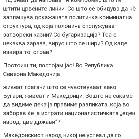
штити црвените линии. Со што се обидува да нѐ
заплашува докажаната политичка криминална
структура, од која половина отслужуваат
затворски казни? Со бугаризација? Тоа е
некаква зараза, вирус што се шири? Од каде
извира тој страв?
Постоиш ти, постојам јас! Во Република
Северна Македонија
живеат граѓани што се чувствуваат како
Бугари, живеат и Македонци. Зошто не сакаме
да видиме дека ја правиме разликата, која во
заборав ќе ја испрати националистичката „еден
народ, две држави“?
Македонскиот народ никој не успеал да го