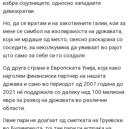
избра сојузниците, односно западните
демократии.
Но, да се вратам и на закотвените галии, кои за
мене се симбол на изолираноста на државата,
која не мрдаше од место, свесно раскарана со
соседите, за неколкумина да уживаат во рајот
што само за себе си го создале.
Од друга страна е Европската Унија, која како
најголем финансиски партнер на нашата
држава и само во периодот од 2007 година до
2021 нѐ поддржала со далеку над 100 милиони
евра за развој на државата во различни
области.
Овие пари не доаѓаат од сметката на Груевски
во Будимпешта, тој тие пари ги испраќа на