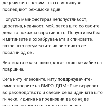
деценискиот режим што го издишува
последниот режимски здив.
Попусто манифестираа непопустливост,
цврстина, невиност, моќ, затоа што со своите
дела го покажаа спротивното. Попусти им беа
и митинзите и охрабрувањата и спиновите,
затоа што аргументите на вистината се
посилни од се`.
Вистината е како шило, кога-тогаш ќе избие на
површина.
Сега ниту членовите, ниту поддржувачите-
симпатизерите на ВМРО-ДПМНЕ не веруваат
во раководството и свесни се за иднината што
ги чека. Иднина на предизвик да се најде
внатрепартиска сила и да се направат