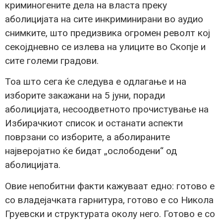
криминогените дела на власта преку
аболицијата на сите инкриминирани во аудио
снимките, што предизвика огромен револт кој
секојдневно се излева на улиците во Скопје и
сите големи градови.
Тоа што сега ќе следува е одлагање и на
изборите закажани на 5 јуни, поради
аболицијата, несоодветното прочистување на
Избирачкиот список и останати аспекти
поврзани со изборите, а аболираните
најверојатно ќе бидат „ослободени“ од
аболицијата.
Овие непобитни факти кажуваат едно: готово е
со владејачката гарнитура, готово е со Никола
Груевски и структурата околу него. Готово е со