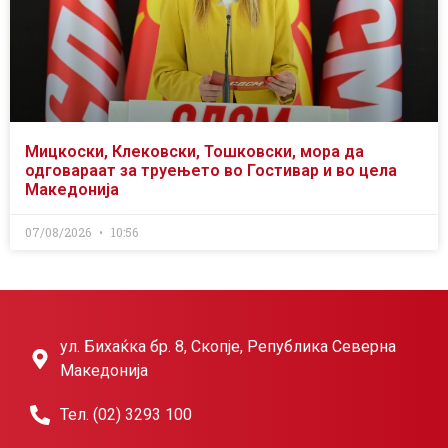
Мицкоски, Клековски, Тошковски, мора да
одговараат за труењето во Гостивар и во цела
Македонија
07/08/2026
10:56
ул. Бихаќка бр. 8, Скопје, Република Северна
Македонија
Тел. (02) 3293 100