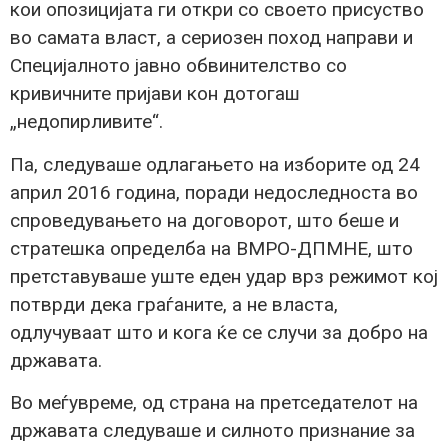
кои опозицијата ги откри со своето присуство
во самата власт, а сериозен поход направи и
Специјалното јавно обвинителство со
кривичните пријави кон дотогаш
„недопирливите“.
Па, следуваше одлагањето на изборите од 24
април 2016 година, поради недоследноста во
спроведувањето на договорот, што беше и
стратешка определба на ВМРО-ДПМНЕ, што
претставуваше уште еден удар врз режимот кој
потврди дека граѓаните, а не власта,
одлучуваат што и кога ќе се случи за добро на
државата.
Во меѓувреме, од страна на претседателот на
државата следуваше и силното признание за