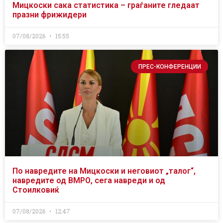
Мицкоски сака статистика – граѓаните гледаат
празни фрижидери
07/08/2026
15:55
ПРЕС-КОНФЕРЕНЦИИ
По навредите на Мицкоски и неговиот „талог“,
навредите од ВМРО, сега навреди и од
Стоилковиќ
07/08/2026
12:47