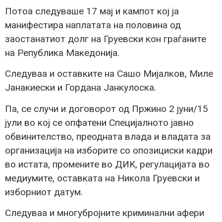
Потоа следуваше 17 мај и кампот кој ја
манифестира наплатата на половина од
заостанатиот долг на Груевски кон граѓаните
на Република Македонија.
Следуваа и оставките на Сашо Мијалков, Миле
Јанакиески и Гордана Јанкулоска.
Па, се случи и договорот од Пржино 2 јуни/15
јули во кој се опфатени Специјалното јавно
обвинителство, преодната влада и владата за
организација на изборите со опозициски кадри
во истата, промените во ДИK, регулацијата во
медиумите, оставката на Никола Груевски и
изборниот датум.
Следуваа и многубројните криминални афери