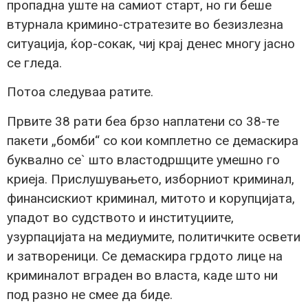
пропадна уште на самиот старт, но ги беше
втурнала кримино-стратезите во безизлезна
ситуација, ќор-сокак, чиј крај денес многу јасно
се гледа.
Потоа следуваа ратите.
Првите 38 рати беа брзо наплатени со 38-те
пакети „бомби“ со кои комплетно се демаскира
буквално се` што властодршците умешно го
криеја. Прислушувањето, изборниот криминал,
финансискиот криминал, митото и корупцијата,
упадот во судството и институциите,
узурпацијата на медиумите, политичките освети
и затвореници. Се демаскира грдото лице на
криминалот вграден во власта, каде што ни
под разно не смее да биде.