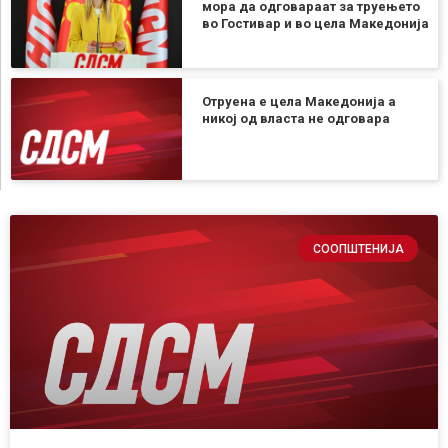
мора да одговараат за труењето
во Гостивар и во цела Македонија
Отруена е цела Македонија а
никој од власта не одговара
СООПШТЕНИЈА