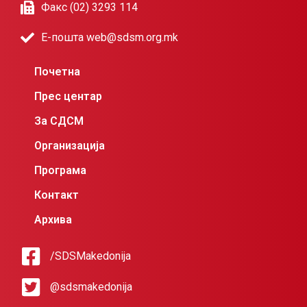
Факс (02) 3293 114
Е-пошта web@sdsm.org.mk
Почетна
Прес центар
За СДСМ
Организација
Програма
Контакт
Архива
/SDSMakedonija
@sdsmakedonija