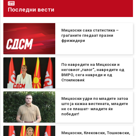
Последни вести
Мицкоски сака статистика –
граѓаните гледаат празни
фрижидери
По навредите на Мицкоски и
неговиот „талог“, навредите од
ВМРО, сега навреди и од
Стоилковиќ
Мицкоски удри по младите затоа
што ја кажаа вистината, младите
не се плашат- младите ќе
победат!
Мицкоски, Клековски, Тошковски,