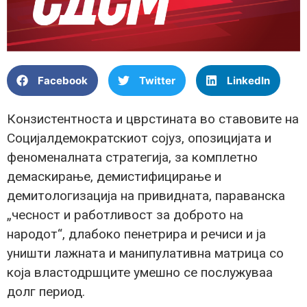
Facebook
Twitter
LinkedIn
Конзистентноста и цврстината во ставовите на
Социјалдемократскиот сојуз, опозицијата и
феноменалната стратегија, за комплетно
демаскирање, демистифицирање и
демитологизација на привидната, параванска
„чесност и работливост за доброто на
народот“, длабоко пенетрира и речиси и ја
уништи лажната и манипулативна матрица со
која властодршците умешно се послужуваа
долг период.