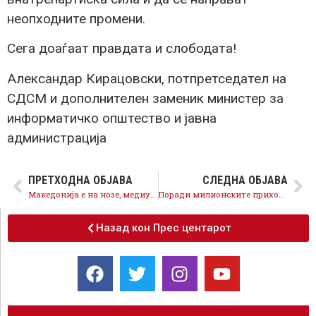
неопходните промени.
Сега доаѓаат правдата и слободата!
Александар Кирацовски, потпретседател на
СДСМ и дополнителен заменик министер за
информатичко општество и јавна
администрација
ПРЕТХОДНА ОБЈАВА
СЛЕДНА ОБЈАВА
Македонија е на нозе, медиумските курири во паника
Поради милионските приходи, медиумските курири го бранат криминалот на бандата на Груевски
Назад кон Прес центарот