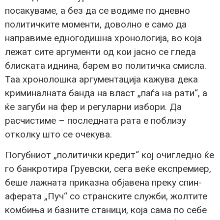
посакуваме, а без да се водиме по дневно
политичките моменти, доволно е само да
направиме едногодишна хронологија, во која
лежат сите аргументи од кои јасно се гледа
блиската иднина, барем во политичка смисла.
Таа хронолошка аргументација кажува дека
криминалната банда на власт „паѓа на рати“, а
ќе загуби на фер и регуларни избори. Да
расчистиме – последната рата е поблизу
отколку што се очекува.
Погубниот „политички кредит“ кој очигледно ќе
го банкротира Груевски, сега веќе експремиер,
беше лажната приказна објавена преку спин-
аферата „Пуч“ со странските служби, жолтите
комбиња и базните станици, која сама по себе