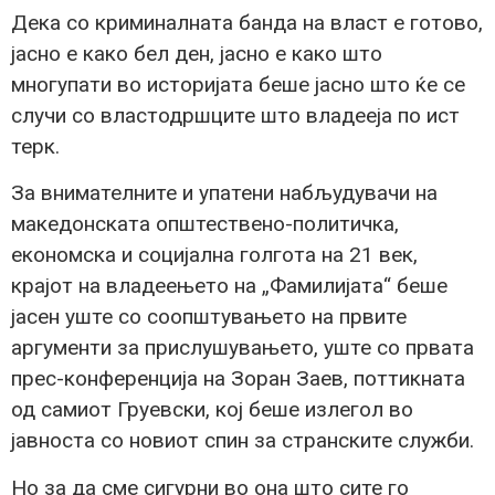
Дека со криминалната банда на власт е готово,
јасно е како бел ден, јасно е како што
многупати во историјата беше јасно што ќе се
случи со властодршците што владееја по ист
терк.
За внимателните и упатени набљудувачи на
македонската општествено-политичка,
економска и социјална голгота на 21 век,
крајот на владеењето на „Фамилијата“ беше
јасен уште со соопштувањето на првите
аргументи за прислушувањето, уште со првата
прес-конференција на Зоран Заев, поттикната
од самиот Груевски, кој беше излегол во
јавноста со новиот спин за странските служби.
Но за да сме сигурни во она што сите го