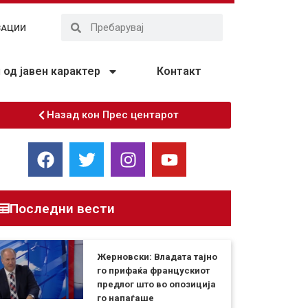
ЗАЦИИ
од јавен карактер
Контакт
Назад кон Прес центарот
Последни вести
Жерновски: Владата тајно
го прифаќа францускиот
предлог што во опозиција
го напаѓаше