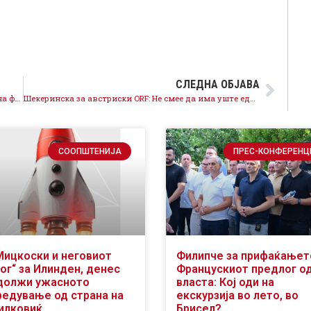
СЛЕДНА ОБЈАВА
Криминалните политики ги блокираат сметките на фирмите во Македонија
Шекеринска за австриски ORF: Не смее да има уште едни криминални избори
СООПШТЕНИЈА
ПРЕС-КОНФЕРЕНЦ
Мицкоски и неговиот
Филипче за прифаќањет
ог“ за Илинден, денес
Францускиот предлог о
должи ужасното
власта: Кој оди на
редување од страна на
екскурзија во лето, во
илковиќ
Брисел?