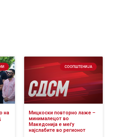
ИИ
СООПШТЕНИЈА
о на
Мицкоски повторно лаже –
д
минималецот во
Македонија е меѓу
најслабите во регионот