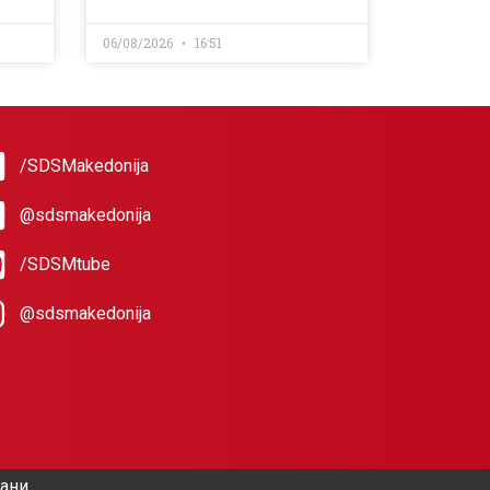
06/08/2026
16:51
/SDSMakedonija
@sdsmakedonija
/SDSMtube
@sdsmakedonija
жани