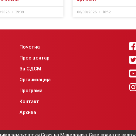
/2026
19:39
06/08/2026
16:52
Почетна
Прес центар
За СДСМ
Организација
Програма
Контакт
Архива
ијалдемократски Сојуз на Македонија. Сите права се задр