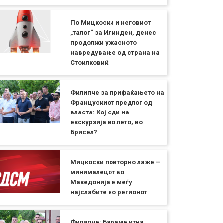
По Мицкоски и неговиот
„талог“ за Илинден, денес
продолжи ужасното
навредување од страна на
Стоилковиќ
Филипче за прифаќањето на
Францускиот предлог од
власта: Кој оди на
екскурзија во лето, во
Брисел?
Мицкоски повторно лаже –
минималецот во
Македонија е меѓу
најслабите во регионот
Филипче: Бараме итна