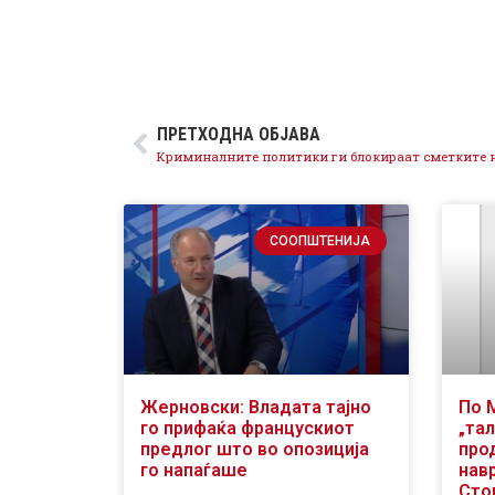
ПРЕТХОДНА ОБЈАВА
СООПШТЕНИЈА
Жерновски: Владата тајно
По 
го прифаќа францускиот
„тал
предлог што во опозиција
про
го напаѓаше
нав
Сто