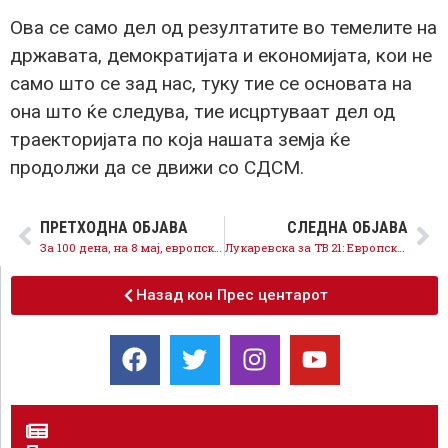
Ова се само дел од резултатите во темелите на
државата, демократијата и економијата, кои не
само што се зад нас, туку тие се основата на
она што ќе следува, тие исцртуваат дел од
траекторијата по која нашата земја ќе
продолжи да се движи со СДСМ.
ПРЕТХОДНА ОБЈАВА
СЛЕДНА ОБЈАВА
За 100 дена, на 8 мај, европскиот блок предводен од СДСМ ќе прогласи победа на изборите
Лукаревска за ТВ 21: Европскиот фронт ќе ја извојува победата во пресрет на Денот на Европа
Назад кон Прес центарот