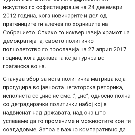
искуство го софистицираше на 24 декември
2012 година, кога новинарите и дел од
пратениците ги влечеа по ходниците на
Собранието. Откако го исквернавија храмот на
демократијата, своето политичко
полнолетство го прославија на 27 април 2017
година, кога државата ќе ја турнеа во
граѓанска војна.
Станува збор за иста политичка матрица која
продуцира во јавноста негаторска реторика,
исполнета со „ние не сме…“, „не“, односно полна
со деградирачки политички набој кој е
надвиснат над државата, над она што
успеавме да го промениме и можностите кои ги
создадовме. Затоа е важно компаративно да