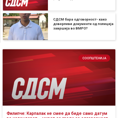
СДСМ бара одговорност- како
доверливи документи од полиција
завршија во ВМРО?
СООПШТЕНИЈА
Филипче: Карпалак не смее да биде само датум