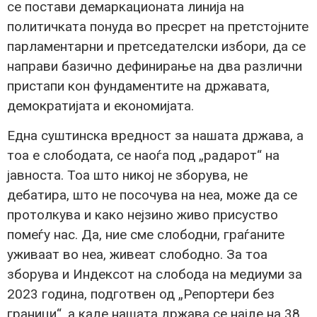
се постави демаркационата линија на
политичката понуда во пресрет на претстојните
парламентарни и претседателски избори, да се
направи базично дефинирање на два различни
пристапи кон фундаментите на државата,
демократијата и економијата.
Една суштинска вредност за нашата држава, а
тоа е слободата, се наоѓа под „радарот“ на
јавноста. Тоа што никој не зборува, не
дебатира, што не посочува на неа, може да се
протолкува и како нејзино живо присуство
помеѓу нас. Да, ние сме слободни, граѓаните
уживаат во неа, живеат слободно. За тоа
зборува и Индексот на слобода на медиуми за
2023 година, подготвен од „Репортери без
граници“, а каде нашата држава се најде на 38