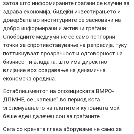
затоа што информираните граѓани се клучни за
здрава економија, бидејќи инвестирањето и
довербата во институциите се засновани на
добро информирани и активни граѓани.
Слободните медиуми не се само потпорни
точки за спротивставување на репресија, туку
поттикнуваат прозрачност и одговорност на
бизнисот и владата, што има директно
влијание врз создавање на динамична
економска средина.
Естаблишментот на опозициската ВМРО-
ДПМНЕ, се „калеше“ во период кога
зголемувањето на платите и куповната моќ
беше еден далечен сон за граѓаните.
Сега со крената глава зборуваме не само за