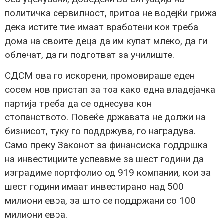
политичка сервилност, притоа не водејќи грижа
дека истите тие имаат вработени кои треба
дома на своите деца да им купат млеко, да ги
облечат, да ги подготват за училиште.
СДСМ ова го искорени, промовираше еден
сосем нов пристап за тоа како една владејачка
партија треба да се однесува кон
стопанството. Повеќе државата не должи на
бизнисот, туку го поддржува, го наградува.
Само преку Законот за финансиска поддршка
на инвестициите успеавме за шест години да
изградиме портфолио од 919 компании, кои за
шест години имаат инвестирано над 500
милиони евра, за што се поддржани со 100
милиони евра.