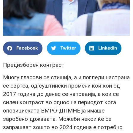
Facebook
Twitter
LinkedIn
Предизборен контраст
Многу гласови се стишија, а и погледи настрана
се свртеа, од суштински промени кои кои од
2017 година до денес се направија, а кои се
силен контраст во однос на периодот кога
опозициската ВМРО-ДПМНЕ ја имаше
заробено државата. Можеби некои ќе се
запрашаат зошто во 2024 година е потребно