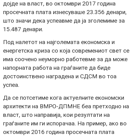
дојде на власт, во октомври 2017 година
просечната плата изнесуваше 23.356 денари,
што значи дека успеавме да ја зголемиме за
15.487 денари.
Под налетот на најголемата економска и
енергетска криза со која современиот свет се
има соочено неуморно работевме за да може
напорната работа на граѓаните да биде
достоинствено наградена и СДСМ во тоа
успеа.
Да се потсетиме кога актуелните економски
архитекти на ВМРО-ДПМНЕ беа претходно на
власт, што направија, кои резултати на
граѓаните им ги испорачаа. На пример, ако во
октомври 2016 година просечната плата