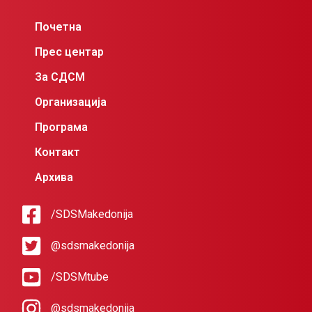
Почетна
Прес центар
За СДСМ
Организација
Програма
Контакт
Архива
/SDSMakedonija
@sdsmakedonija
/SDSMtube
@sdsmakedonija