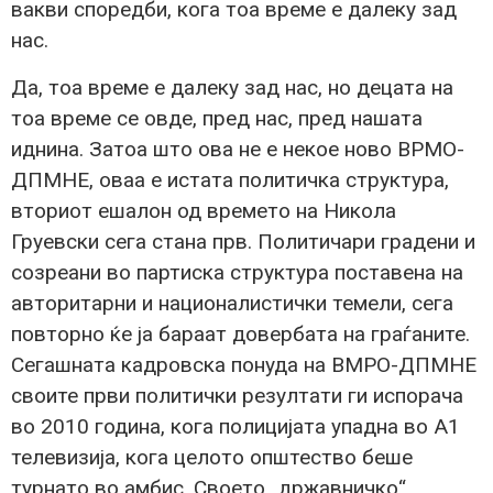
вакви споредби, кога тоа време е далеку зад
нас.
Да, тоа време е далеку зад нас, но децата на
тоа време се овде, пред нас, пред нашата
иднина. Затоа што ова не е некое ново ВРМО-
ДПМНЕ, оваа е истата политичка структура,
вториот ешалон од времето на Никола
Груевски сега стана прв. Политичари градени и
созреани во партиска структура поставена на
авторитарни и националистички темели, сега
повторно ќе ја бараат довербата на граѓаните.
Сегашната кадровска понуда на ВМРО-ДПМНЕ
своите први политички резултати ги испорача
во 2010 година, кога полицијата упадна во А1
телевизија, кога целото општество беше
турнато во амбис. Своето „државничко“