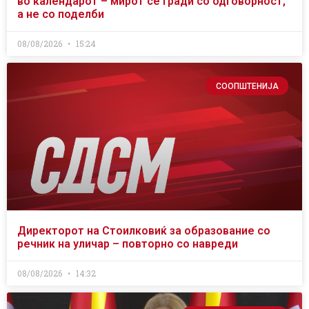
во календарот – мирот се гради со одговорност,
а не со поделби
08/08/2026
15:24
СООПШТЕНИЈА
Директорот на Стоилковиќ за образование со
речник на уличар – повторно со навреди
08/08/2026
14:32