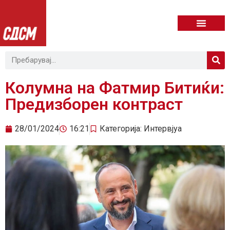
Колумна на Фатмир Битиќи:
Предизборен контраст
28/01/2024
16:21
Категорија:
Интервјуа