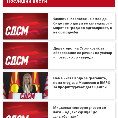
Последни вести
Филипче: Карпалак не смее да
биде само датум во календарот –
мирот се гради со одговорност, а
не со поделби
Директорот на Стоилковиќ за
образование со речник на уличар
– повторно со навреди
Нема чиста вода за граѓаните,
нема струја, а Мицкоски и ВМРО
за профит туркаат дата центри
Мицкоски повторно уловен во
лаги – од „екскурзија“ до
„службен дел“