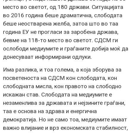
место во светот, од 180 држави. Ситуацијата
во 2016 година беше драматична, слободата
беше неостварена желба, затоа што во таа
година ЕУ не прогласи за заробена држава,
бевме на 118-то место во светот. СДСМ ги
ослободи медиумите и граѓаните добија моќ да
донесуваат информирани одлуки.
Има разлика, и тоа голема, а која зборува за
посветеноста на СДСМ кон слободата, кон
слободната мисла, кон правото на слободно
искажан став. Слободата на медиумите е
незаменлива за државата и нејзините граѓани,
таа е основа на здрава и енергична
демократија. Но не само тоа, медиумите имаат
важно влијание и врз економската стабилност,