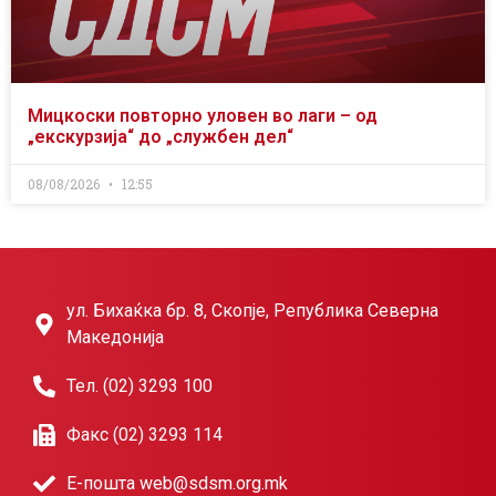
Мицкоски повторно уловен во лаги – од
„екскурзија“ до „службен дел“
08/08/2026
12:55
ул. Бихаќка бр. 8, Скопје, Република Северна
Македонија
Тел. (02) 3293 100
Факс (02) 3293 114
Е-пошта web@sdsm.org.mk