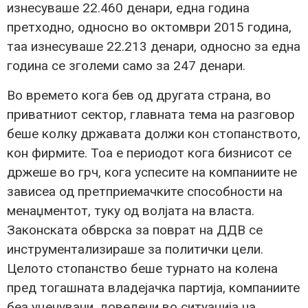
изнесуваше 22.460 денари, една година
претходно, односно во октомври 2015 година,
таа изнесуваше 22.213 денари, односно за една
година се зголеми само за 247 денари.
Во времето кога бев од другата страна, во
приватниот сектор, главната тема на разговор
беше колку државата должи кон стопанството,
кон фирмите. Тоа е периодот кога бизнисот се
држеше во грч, кога успесите на компаниите не
зависеа од претприемачките способности на
менаџментот, туку од волјата на власта.
Законската обврска за поврат на ДДВ се
инструментализираше за политички цели.
Целото стопанство беше турнато на колена
пред тогашната владејачка партија, компаниите
беа уценувани, доведени во ситуација на