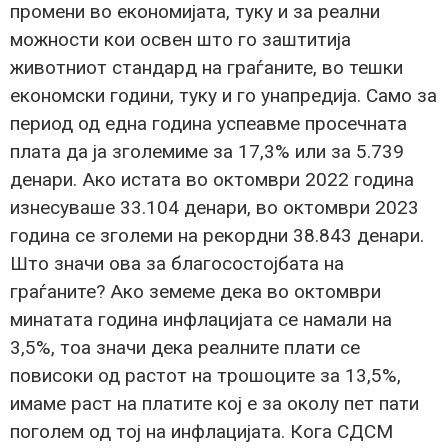
промени во економијата, туку и за реални
можности кои освен што го заштитија
животниот стандард на граѓаните, во тешки
економски години, туку и го унапредија. Само за
период од една година успеавме просечната
плата да ја зголемиме за 17,3% или за 5.739
денари. Ако истата во октомври 2022 година
изнесуваше 33.104 денари, во октомври 2023
година се зголеми на рекордни 38.843 денари.
Што значи ова за благосостојбата на
граѓаните? Ако земеме дека во октомври
минатата година инфлацијата се намали на
3,5%, тоа значи дека реалните плати се
повисоки од растот на трошоците за 13,5%,
имаме раст на платите кој е за околу пет пати
поголем од тој на инфлацијата. Кога СДСМ