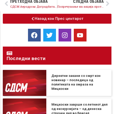
ПРЕТХОДНА ОБЈАВА
СЛЕДНА ОБЈАВА
СДСМ Аеродром: Доградбата и надградбата на ОУ Блаже Конески е капитална инвестиција на Владата, а не на Муцунски
Попречување на акција против дрога, скандалот обезбедувањето на Мицкоски отвора дилеми за улогата на МВРО-ВМРО
Назад кон Прес центарот
Последни вести
Директни закани со смрт кон
новинар – последица од
политиката на омраза на
Мицкоски
Мицкоски заврши со летниот дел
од екскурзијата – од денеска
стручен дел во Брисел