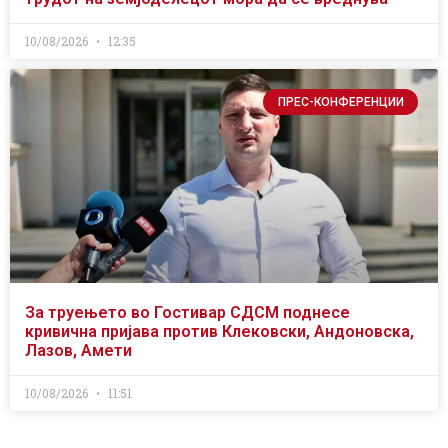
10/08/2026
12:35
ПРЕС-КОНФЕРЕНЦИИ
За труењето во Гостивар СДСМ поднесе
кривична пријава против Клековски, Андоновска,
Лазов, Амети
10/08/2026
11:51