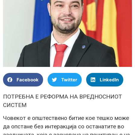
Facebook
Twitter
LinkedIn
ПОТРЕБНА Е РЕФОРМА НА ВРЕДНОСНИОТ
СИСТЕМ
Човекот е општествено битие кое тешко може
да опстане без интеракција со останатите во
заедницата, која е заснована на почитување на