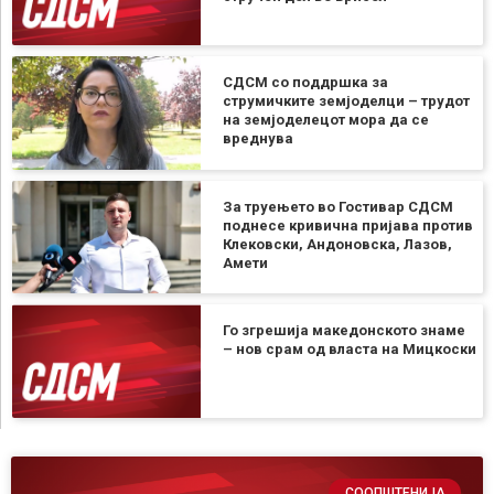
СДСМ со поддршка за
струмичките земјоделци – трудот
на земјоделецот мора да се
вреднува
За труењето во Гостивар СДСМ
поднесе кривична пријава против
Клековски, Андоновска, Лазов,
Амети
Го згрешија македонското знаме
– нов срам од власта на Мицкоски
СООПШТЕНИЈА