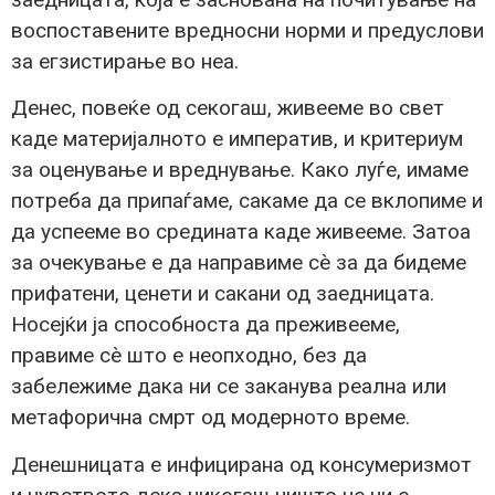
воспоставените вредносни норми и предуслови
за егзистирање во неа.
Денес, повеќе од секогаш, живееме во свет
каде материјалното е императив, и критериум
за оценување и вреднување. Како луѓе, имаме
потреба да припаѓаме, сакаме да се вклопиме и
да успееме во средината каде живееме. Затоа
за очекување е да направиме сè за да бидеме
прифатени, ценети и сакани од заедницата.
Носејќи ја способноста да преживееме,
правиме сè што е неопходно, без да
забележиме дака ни се заканува реална или
метафорична смрт од модерното време.
Денешницата е инфицирана од консумеризмот