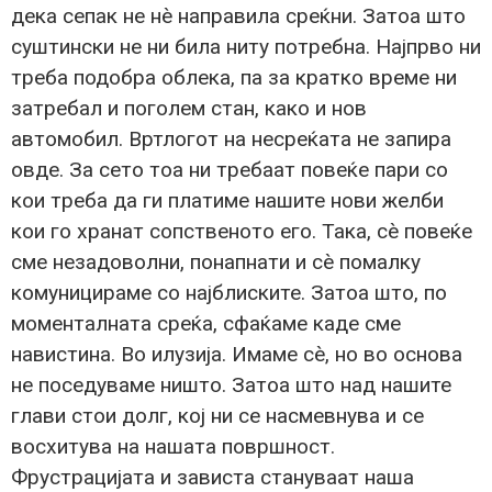
дека сепак не нè направила среќни. Затоа што
суштински не ни била ниту потребна. Најпрво ни
треба подобра облека, па за кратко време ни
затребал и поголем стан, како и нов
автомобил. Вртлогот на несреќата не запира
овде. За сето тоа ни требаат повеќе пари со
кои треба да ги платиме нашите нови желби
кои го хранат сопственото его. Така, сè повеќе
сме незадоволни, понапнати и сè помалку
комуницираме со најблиските. Затоа што, по
моменталната среќа, сфаќаме каде сме
навистина. Во илузија. Имаме сè, но во основа
не поседуваме ништо. Затоа што над нашите
глави стои долг, кој ни се насмевнува и се
восхитува на нашата површност.
Фрустрацијата и зависта стануваат наша