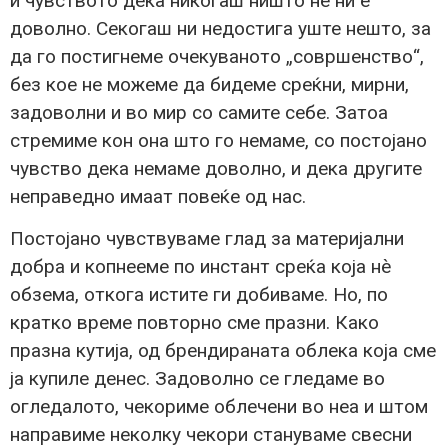
и чувството дека никогаш ништо не ни е
доволно. Секогаш ни недостига уште нешто, за
да го постигнеме очекуваното „совршенство“,
без кое не можеме да бидеме среќни, мирни,
задоволни и во мир со самите себе. Затоа
стремиме кон она што го немаме, со постојано
чувство дека немаме доволно, и дека другите
неправедно имаат повеќе од нас.
Постојано чувствуваме глад за материјални
добра и копнееме по инстант среќа која нè
обзема, откога истите ги добиваме. Но, по
кратко време повторно сме празни. Како
празна кутија, од брендираната облека која сме
ја купиле денес. Задоволно се гледаме во
огледалото, чекориме облечени во неа и штом
направиме неколку чекори стануваме свесни