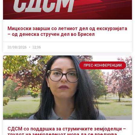
Мицкоски заврши со летниот дел од екскурзијата
– од денеска стручен дел во Брисел
10/08/2026
12:36
ПРЕС-КОНФЕРЕНЦИИ
СДСМ со поддршка за струмичките земјоделци –
трудот на земјоделецот мора да се вреднува