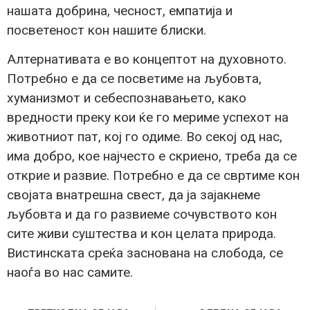
нашата добрина, чесност, емпатија и
посветеност кон нашите блиски.
Алтернативата е во концептот на духовното.
Потребно е да се посветиме на љубовта,
хуманизмот и себеспознавањето, како
вредности преку кои ќе го мериме успехот на
животниот пат, кој го одиме. Во секој од нас,
има добро, кое најчесто е скриено, треба да се
открие и развие. Потребно е да се свртиме кон
својата внатрешна свест, да ја зајакнеме
љубовта и да го развиеме сочувството кон
сите живи суштества и кон целата природа.
Вистинската среќа заснована на слобода, се
наоѓа во нас самите.