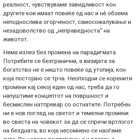
реалност, чувствуваме завидливост кон
другите кои имаат повеќе од нас и нè обзема
неподнослива огорченост, самосожалување и
незадоволство од „неправедноста“ на
животот.
Нема излез без промена на парадигмата.
Потребите се безгранични, а визијата за
богатство не е ништо повеќе од утопија, кон
која постојано се трча. Неопходни се коренити
промени кај секој еден од нас, треба да го
напуштиме концептот на површност и
бесмислен натпревар со остнатите. Потребен
ни е нов поглед на светот и темелни промени
во свеста на човекот за да се спречи вртлогот
на бездната, во која несомнено се наоѓаме