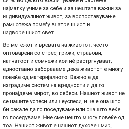
сите. Во целото воспитување и растење
најмалку учиме за себе и за нештата важни за
индивидуалниот живот, за воспоставување
рамнотежа помеѓу внатрешниот и
надворешниот свет.
Во метежот и вревата на животот, често
оптоварени со стрес, грижи, стравови,
напнатост и сомнежи кои нè растргнуваат,
едноставно забораваме дека животот е многу
повеќе од материјалното. Важно е да
изградиме систем на вредности и да го
пронајдеме мирот, во себеси. Нашиот живот не
се нашите успеси или неуспеси, и не е она што
би сакале да го поседуваме или она што веќе
го поседуваме. Ние сме нешто многу повеќе од
тоа. Нашиот живот е нашиот духовен мир,