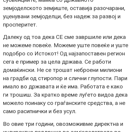
земјоделското земјиште, оставија разочарани,
уценувани земјоделци, без надеж за развој и
просперитет.
Далеку од тоа дека СЕ сме завршиле или дека
не можеме повеќе. Можеме уште повеќе и уште
подобро со Истокот! Од најзапоставен регион
сега е пример за цела држава. Се работи
домаќински. Не се трошат неброени милиони
на градби од стиропор и слични глупости. Пари
имало во државата и ќе има. Работата е како
ги трошиш. За кратко време луѓето видоа дека
можело поинаку со граѓанските средства, а не
само расипнички и без усул.
Во овие три години, овозможивме директна и