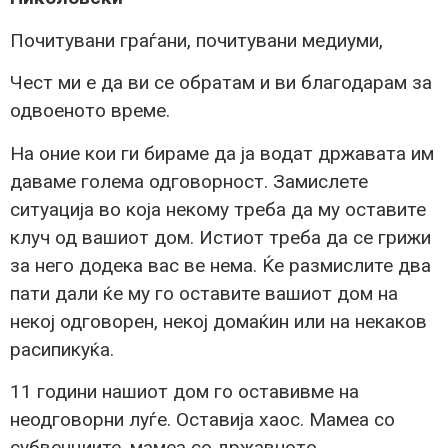
Почитувани граѓани, почитувани медиуми,
Чест ми е да ви се обратам и ви благодарам за
одвоеното време.
На оние кои ги бираме да ја водат државата им
даваме голема одговорност. Замислете
ситуација во која некому треба да му оставите
клуч од вашиот дом. Истиот треба да се грижи
за него додека вас ве нема. Ќе размислите два
пати дали ќе му го оставите вашиот дом на
некој одговорен, некој домаќин или на некаков
расипикуќа.
11 години нашиот дом го оставивме на
неодговорни луѓе. Оставија хаос. Мамеа со
субвенциите, мамеа со државното