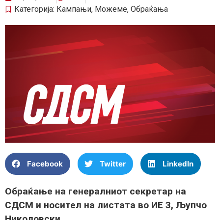
Категорија:
Кампањи
,
Можеме
,
Обраќања
Facebook
Twitter
LinkedIn
Обраќање на генералниот секретар на
СДСМ и носител на листата во ИЕ 3, Љупчо
Николовски