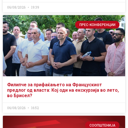
06/08/2026
19:39
ПРЕС-КОНФЕРЕНЦИИ
Филипче за прифаќањето на Францускиот
предлог од власта: Кој оди на екскурзија во лето,
во Брисел?
06/08/2026
16:52
СООПШТЕНИЈА