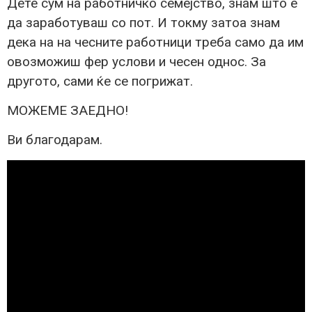
Дете сум на работничко семејство, знам што е
да заработуваш со пот. И токму затоа знам
дека на на чесните работници треба само да им
овозможиш фер услови и чесен однос. За
другото, сами ќе се погрижат.
МОЖЕМЕ ЗАЕДНО!
Ви благодарам.