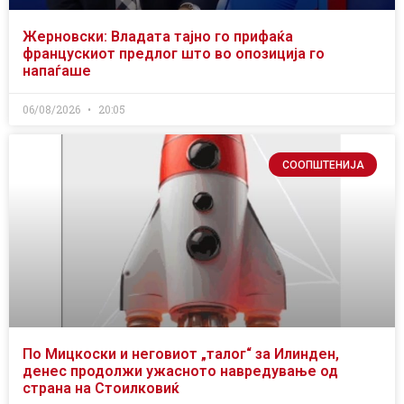
Жерновски: Владата тајно го прифаќа
францускиот предлог што во опозиција го
напаѓаше
06/08/2026
20:05
СООПШТЕНИЈА
По Мицкоски и неговиот „талог“ за Илинден,
денес продолжи ужасното навредување од
страна на Стоилковиќ