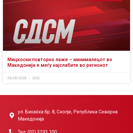
Мицкоски повторно лаже – минималецот во
Македонија е меѓу најслабите во регионот
06/08/2026
16:51
ул. Бихаќка бр. 8, Скопје, Република Северна
Македонија
Тел. (02) 3293 100