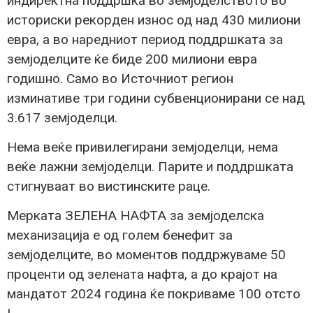
индиректна поддршка во земјоделството во
историски рекорден износ од над 430 милиони
евра, а во наредниот период поддршката за
земјоделците ќе биде 200 милиони евра
годишно. Само во Источниот регион
изминативе три години субвенционирани се над
3.617 земјоделци.
Нема веќе привилегирани земјоделци, нема
веќе лажни земјоделци. Парите и поддршката
стигнуваат во вистинските раце.
Мерката ЗЕЛЕНА НАФТА за земјоделска
механизација е од голем бенефит за
земјоделците, во моментов поддржуваме 50
проценти од зелената нафта, а до крајот на
мандатот 2024 година ќе покриваме 100 отсто