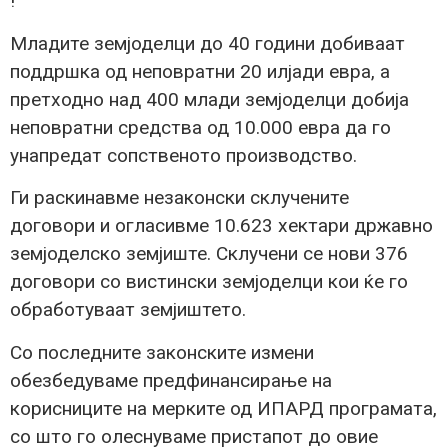
!
Младите земјоделци до 40 години добиваат
поддршка од неповратни 20 илјади евра, а
претходно над 400 млади земјоделци добија
неповратни средства од 10.000 евра да го
унапредат сопственото производство.
Ги раскинавме незаконски склучените
договори и огласивме 10.623 хектари државно
земјоделско земјиште. Склучени се нови 376
договори со вистински земјоделци кои ќе го
обработуваат земјиштето.
Со последните законските измени
обезбедуваме предфинансирање на
корисниците на мерките од ИПАРД програмата,
со што го олеснуваме пристапот до овие