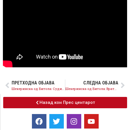
ПРЕТХОДНА ОБЈАВА
СЛЕДНА ОБЈАВА
Шекеринска од Битола: Судиите и обвинителите кои застаруваа случаи ќе бидат разрешени и казнети
Шекеринска од Битола: Вративме стотици милиони евра кај граѓаните, парите се од граѓаните, за граѓаните
Назад кон Прес центарот