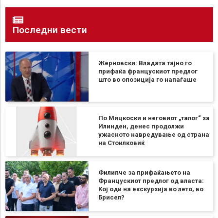
Последни вести
Жерновски: Владата тајно го
прифаќа францускиот предлог
што во опозиција го напаѓаше
По Мицкоски и неговиот „талог“ за
Илинден, денес продолжи
ужасното навредување од страна
на Стоилковиќ
Филипче за прифаќањето на
Францускиот предлог од власта:
Кој оди на екскурзија во лето, во
Брисел?