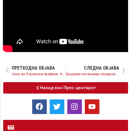
ПРЕТХОДНА ОБЈАВА
СЛЕДНА ОБЈАВА
Заев на Утрински брифинг: Во изборна единица 6 ќе ги победиме ДУИ и после тоа оваа партија ќе треба да се реформира
Градиме економија базирана на иновации – Северна Македонија стартап и технолошки хаб во регионот
Назад кон Прес центарот