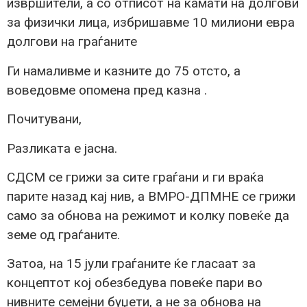
извршители, а со отписот на камати на долгови
за физички лица, избришавме 10 милиони евра
долгови на граѓаните
Ги намаливме и казните до 75 отсто, а
воведовме опомена пред казна .
Почитувани,
Разликата е јасна.
СДСМ се грижи за сите граѓани и ги враќа
парите назад кај нив, а ВМРО-ДПМНЕ се грижи
само за обнова на режимот и колку повеќе да
земе од граѓаните.
Затоа, на 15 јули граѓаните ќе гласаат за
концептот кој обезбедува повеќе пари во
нивните семејни буџети, а не за обнова на