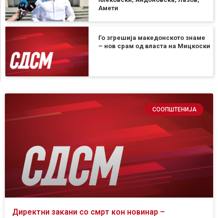
Амети
Го згрешија македонското знаме
– нов срам од власта на Мицкоски
СООПШТЕНИЈА
Директни закани со смрт кон новинар –