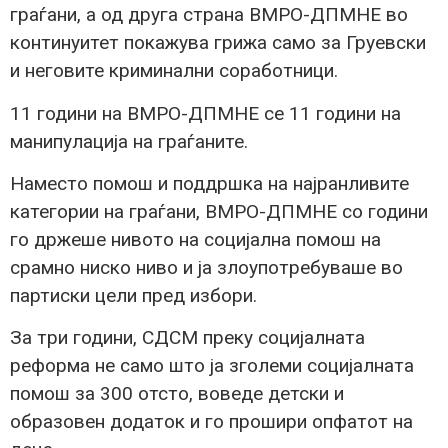
граѓани, а од друга страна ВМРО-ДПМНЕ во
континуитет покажува грижа само за Груевски
и неговите криминални соработници.
11 години на ВМРО-ДПМНЕ се 11 години на
манипулација на граѓаните.
Наместо помош и поддршка на најранливите
категории на граѓани, ВМРО-ДПМНЕ со години
го држеше нивото на социјална помош на
срамно ниско ниво и ја злоупотребуваше во
партиски цели пред избори.
За три години, СДСМ преку социјалната
реформа не само што ја зголеми социјалната
помош за 300 отсто, воведе детски и
образовен додаток и го прошири опфатот на