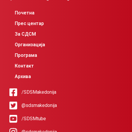
Почетна
Прес центар
За СДСМ
Организација
Програма
Контакт
Архива
/SDSMakedonija
@sdsmakedonija
/SDSMtube
@sdsmakedonija