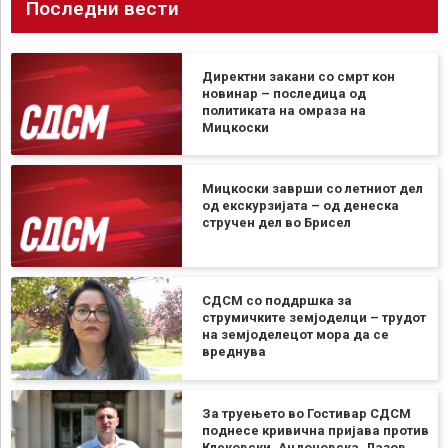
Последни вести
Директни закани со смрт кон
новинар – последица од
политиката на омраза на
Мицкоски
Мицкоски заврши со летниот дел
од екскурзијата – од денеска
стручен дел во Брисел
СДСМ со поддршка за
струмичките земјоделци – трудот
на земјоделецот мора да се
вреднува
За труењето во Гостивар СДСМ
поднесе кривична пријава против
Клековски, Андоновска, Лазов,