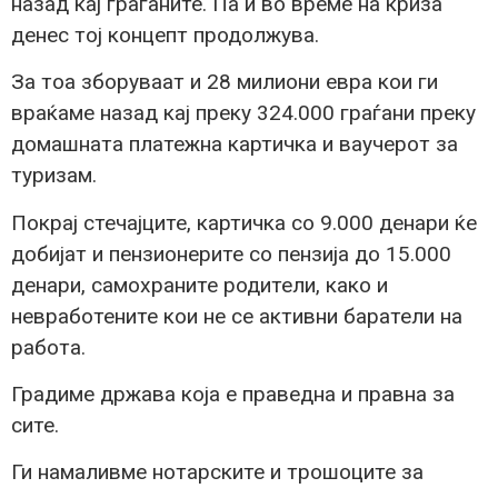
назад кај граѓаните. Па и во време на криза
денес тој концепт продолжува.
За тоа зборуваат и 28 милиони евра кои ги
враќаме назад кај преку 324.000 граѓани преку
домашната платежна картичка и ваучерот за
туризам.
Покрај стечајците, картичка со 9.000 денари ќе
добијат и пензионерите со пензија до 15.000
денари, самохраните родители, како и
невработените кои не се активни баратели на
работа.
Градиме држава која е праведна и правна за
сите.
Ги намаливме нотарските и трошоците за