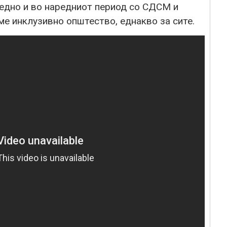
аедно и во наредниот период со СДСМ и
е инклузивно општество, еднакво за сите.