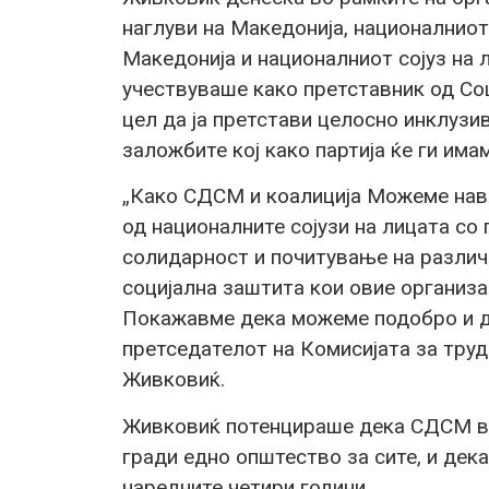
наглуви на Македонија, националниот
Македонија и националниот сојуз на 
учествуваше како претставник од Со
цел да ја претстави целосно инклузи
заложбите кој како партија ќе ги има
„Како СДСМ и коалиција Можеме нави
од националните сојузи на лицата со
солидарност и почитување на различ
социјална заштита кои овие организа
Покажавме дека можеме подобро и де
претседателот на Комисијата за тру
Живковиќ.
Живковиќ потенцираше дека СДСМ во
гради едно општество за сите, и дек
наредните четири години.