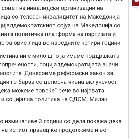
 совет на инвалидски организации на
лица со телесен инвалидитет на Македонија
цијалдемократскиот сојуз на Македонија со
вната политичка платформа на партијата и
ме за овие лица во наредните четири години.
стина ни е мило што ја имаме поддршката
 попречености, социјалдемократијата значи
ностите. Донесовме реформски закон за
ции го бараа со целосна нивна вклученост.
ка можеме повеќе“ рече во изјавата
д и социјална политика на СДСМ, Милан
 изминативе 3 години со дела покажа дека
а на истиот правец ќе продолжиме и во