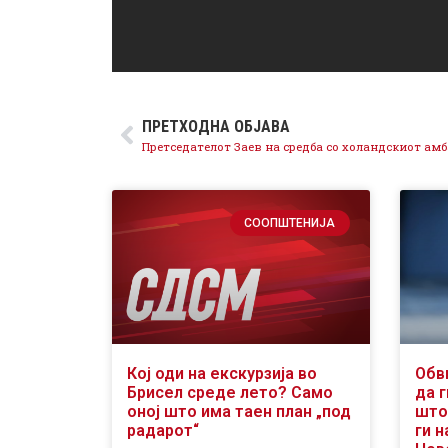
ПРЕТХОДНА ОБЈАВА
СООПШТЕНИЈА
Кој оди на екскурзија во
Обв
Брисел среде лето? Само
да 
оној што има таен план „под
што
радарот“
ги 