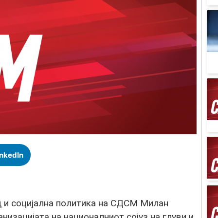
inkedIn
д и социјална политика на СДСМ Милан
низацијата на националниот сојуз на глуви и