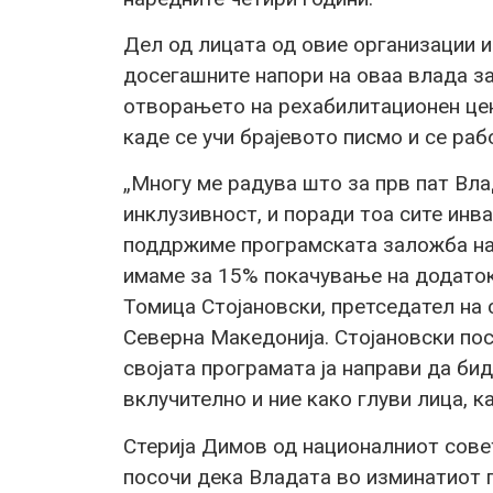
Дел од лицата од овие организации и
досегашните напори на оваа влада за
отворањето на рехабилитационен цент
каде се учи брајевото писмо и се раб
„Многу ме радува што за прв пат Вл
инклузивност, и поради тоа сите инва
поддржиме програмската заложба на 
имаме за 15% покачување на додаток
Томица Стојановски, претседател на с
Северна Македонија. Стојановски по
својата програмата ја направи да бид
вклучително и ние како глуви лица, ка
Стерија Димов од националниот сове
посочи дека Владата во изминатиот 