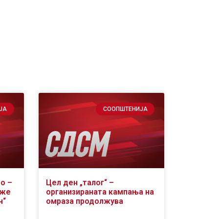
ЈА
СООПШТЕНИЈА
о –
Цел ден „талог“ –
оже
организираната кампања на
н“
омраза продолжува