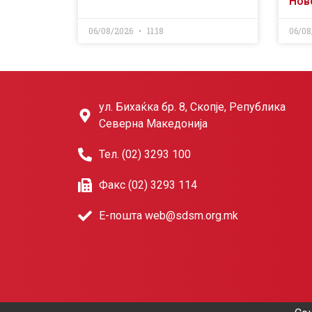
Нов
06/08/2026
11:18
06/08
ул. Бихаќка бр. 8, Скопје, Република
Северна Македонија
Тел. (02) 3293 100
Факс (02) 3293 114
Е-пошта web@sdsm.org.mk