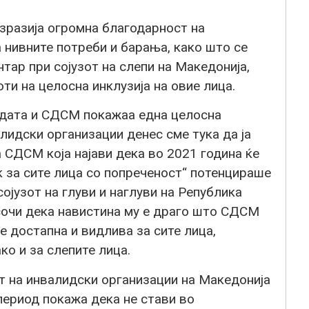
зразија огромна благодарност на
 нивните потреби и барања, како што се
ар при сојузот на слепи на Македонија,
оти на целосна инклузија на овие лица.
адата и СДСМ покажаа една целосна
лидски организации денес сме тука да ја
СДСМ која најави дека во 2021 година ќе
 за сите лица со попреченост“ потенцираше
ојузот на глуви и наглуви на Република
сочи дека навистина му е драго што СДСМ
е достапна и видлива за сите лица,
ко и за слепите лица.
т на инвалидски организации на Македонија
период покажа дека не стави во