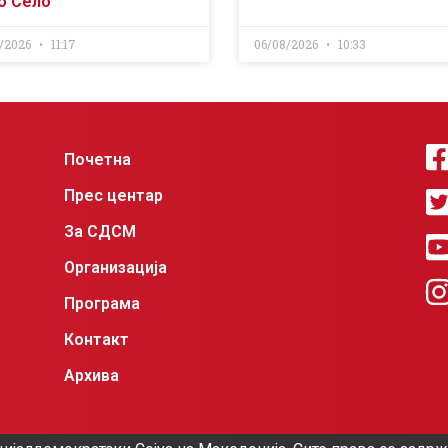
о Село
/2026
11:17
06/08/2026
10:33
Почетна
Прес центар
За СДСМ
Организација
Програма
Контакт
Архива