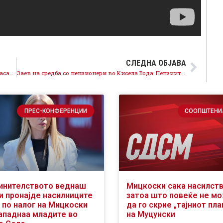
СЛЕДНА ОБЈАВА
Претседателот Заев на средба со холандскиот амбасадор: Примарен фокус на новата Влада предводена од СДСМ ќе бидат правдата и владеење на правото
Заев на средба со пензионери во Кисела Вода: Пензиите ќе растат уште повеќе, минимална пензија од 10.700 денари до крајот на новиот мандат, да гласаме за број 3
ПРЕС-КОНФЕРЕНЦИИ
СООПШТЕНИ
инителството веднаш
Мицкоски сака насилств
ги пронајде насилниците
затоа што повеќе не м
 по налог на Мицкоски
да го скрие „тајниот пла
нападнаа младите во
на Муцунски