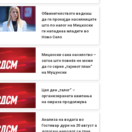
Обвинителството веднаш
да ги пронајде насилниците
што по налог на Мицкоски
ги нападнаа младите во
Ново Село
Мицкоски сака насилство –
затоа што повеќе не може
да го скрие „тајниот план“
на Муцунски
Цел ден „талог“ –
организираната кампања
на омраза продолжува
Анализа на водата во
Гостивар дури на 20 август а
дотогаш народот се труе