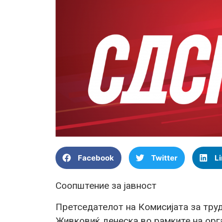
Facebook
Twitter
L
Соопштение за јавност
Претседателот на Комисијата за тру
Живковиќ денеска во рамките на орга