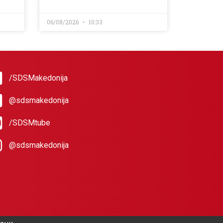
06/08/2026
10:33
/SDSMakedonija
@sdsmakedonija
/SDSMtube
@sdsmakedonija