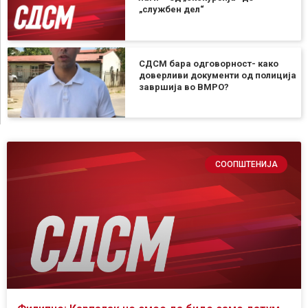
„службен дел“
СДСМ бара одговорност- како
доверливи документи од полиција
завршија во ВМРО?
СООПШТЕНИЈА