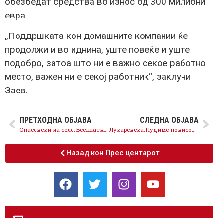
обезбедат средства во износ од 300 милиони
евра.
„Поддршката кон домашните компании ќе
продолжи и во иднина, уште повеќе и уште
подобро, затоа што ни е важно секое работно
место, важен ни е секој работник“, заклучи
Заев.
ПРЕТХОДНА ОБЈАВА
СЛЕДНА ОБЈАВА
Спасовски на село: Бесплатна зелена нафта за сите земјоделци до крајот на мандатот и двојно повеќе пари за повратот на персоналниот данок со новата развојна економија, Старо Нагоричане знае дека ние се грижиме и за селата и за градовите
Лукаревска: Нудиме повисоки плати и пензии, граѓаните сакаат прогрес, а не национализам
Назад кон Прес центарот