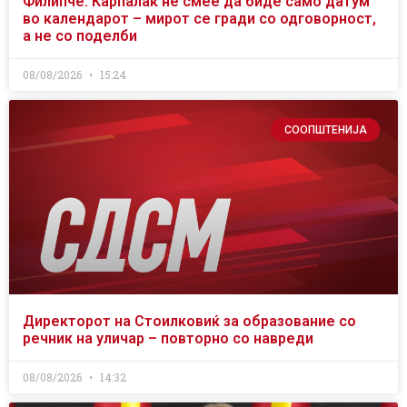
Филипче: Карпалак не смее да биде само датум
во календарот – мирот се гради со одговорност,
а не со поделби
08/08/2026
15:24
СООПШТЕНИЈА
Директорот на Стоилковиќ за образование со
речник на уличар – повторно со навреди
08/08/2026
14:32