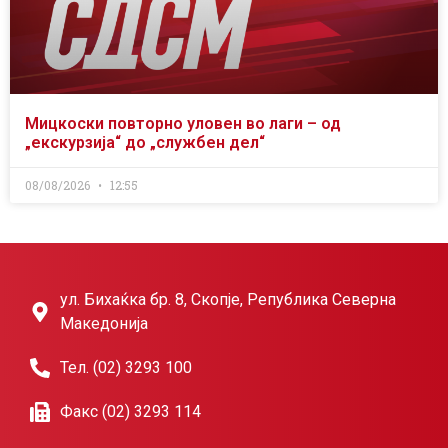
Мицкоски повторно уловен во лаги – од
„екскурзија“ до „службен дел“
08/08/2026
12:55
ул. Бихаќка бр. 8, Скопје, Република Северна
Македонија
Тел. (02) 3293 100
Факс (02) 3293 114