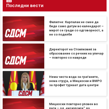
Последни вести
Филипче: Карпалак не смее да
биде само датум во календарот –
мирот се гради со одговорност, а
не со поделби
Директорот на Стоилковиќ за
образование со речник на уличар
– повторно со навреди
Нема чиста вода за граѓаните,
нема струја, а Мицкоски и ВМРО
за профит туркаат дата центри
Мицкоски повторно уловен во
лаги – од „екскурзија“ до