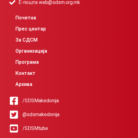
Е-пошта web@sdsm.org.mk
Почетна
Прес центар
За СДСМ
Организација
Програма
Контакт
Архива
/SDSMakedonija
@sdsmakedonija
/SDSMtube