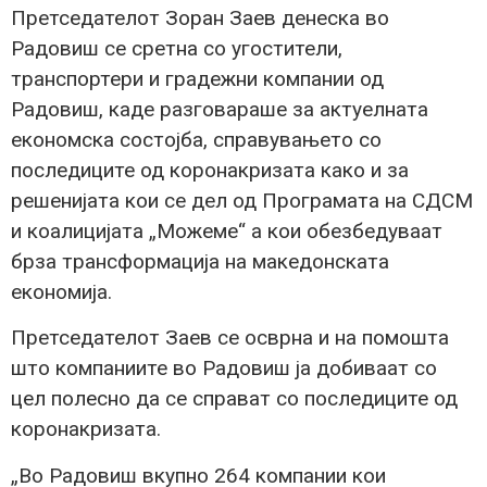
Претседателот Зоран Заев денеска во
Радовиш се сретна со угостители,
транспортери и градежни компании од
Радовиш, каде разговараше за актуелната
економска состојба, справувањето со
последиците од коронакризата како и за
решенијата кои се дел од Програмата на СДСМ
и коалицијата „Можеме“ а кои обезбедуваат
брза трансформација на македонската
економија.
Претседателот Заев се осврна и на помошта
што компаниите во Радовиш ја добиваат со
цел полесно да се справат со последиците од
коронакризата.
„Во Радовиш вкупно 264 компании кои