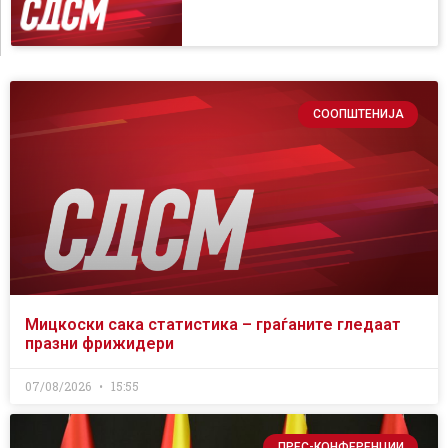
СООПШТЕНИЈА
Мицкоски сака статистика – граѓаните гледаат
празни фрижидери
07/08/2026
15:55
ПРЕС-КОНФЕРЕНЦИИ