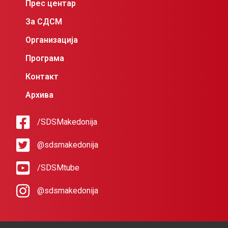
Прес центар
За СДСМ
Организација
Програма
Контакт
Архива
/SDSMakedonija
@sdsmakedonija
/SDSMtube
@sdsmakedonija