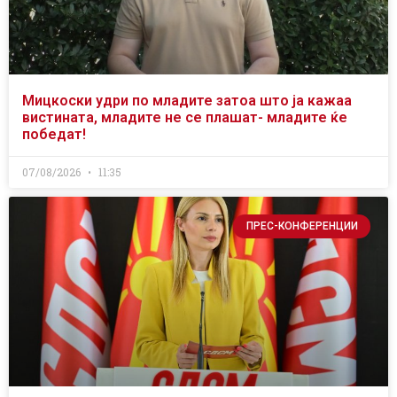
Мицкоски удри по младите затоа што ја кажаа
вистината, младите не се плашат- младите ќе
победат!
07/08/2026
11:35
ПРЕС-КОНФЕРЕНЦИИ