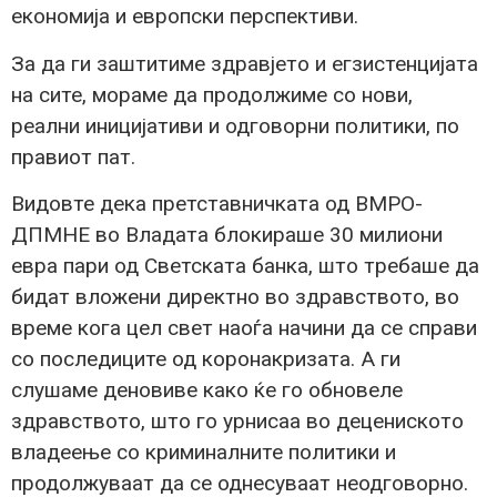
економија и европски перспективи.
За да ги заштитиме здравјето и егзистенцијата
на сите, мораме да продолжиме со нови,
реални иницијативи и одговорни политики, по
правиот пат.
Видовте дека претставничката од ВМРО-
ДПМНЕ во Владата блокираше 30 милиони
евра пари од Светската банка, што требаше да
бидат вложени директно во здравството, во
време кога цел свет наоѓа начини да се справи
со последиците од коронакризата. А ги
слушаме деновиве како ќе го обновеле
здравството, што го урнисаа во децениското
владеење со криминалните политики и
продолжуваат да се однесуваат неодговорно.