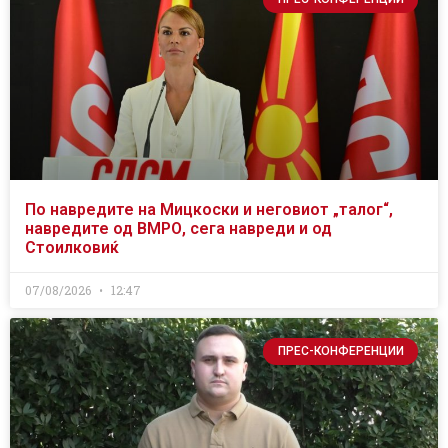
По навредите на Мицкоски и неговиот „талог“,
навредите од ВМРО, сега навреди и од
Стоилковиќ
07/08/2026
12:47
ПРЕС-КОНФЕРЕНЦИИ