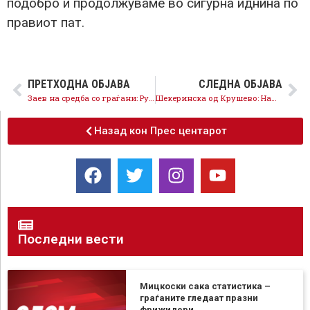
подобро и продолжуваме во сигурна иднина по
правиот пат.
ПРЕТХОДНА ОБЈАВА
СЛЕДНА ОБЈАВА
Заев на средба со граѓани: Рудник во Иловица нема и нема да има, на ВМРО-ДПМНЕ профитот му е поважен од граѓаните
Шекеринска од Крушево: Нашиот здравствен систем е спремен за вториот бран на Коронавирусот
Назад кон Прес центарот
Последни вести
Мицкоски сака статистика –
граѓаните гледаат празни
фрижидери