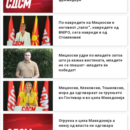
По навредите на Мицкоски и
неговиот „талог“, навредите од
ВМРО, сега навреди и од
Стоилковиќ
Мицкоски удри по младите затоа
што ја кажаа вистината, младите
не се плашат- младите ќе
победат!
Мицкоски, Клековски, Тошковски,
мора да одговараат за труењето
во Гостивар и во цела Македонија
Отруена е цела Македонија а
никој од власта не одговара