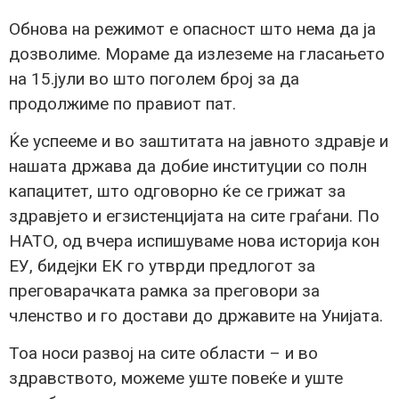
Обнова на режимот е опасност што нема да ја
дозволиме. Мораме да излеземе на гласањето
на 15.јули во што поголем број за да
продолжиме по правиот пат.
Ќе успееме и во заштитата на јавното здравје и
нашата држава да добие институции со полн
капацитет, што одговорно ќе се грижат за
здравјето и егзистенцијата на сите граѓани. По
НАТО, од вчера испишуваме нова историја кон
ЕУ, бидејки ЕК го утврди предлогот за
преговарачката рамка за преговори за
членство и го достави до државите на Унијата.
Тоа носи развој на сите области – и во
здравството, можеме уште повеќе и уште