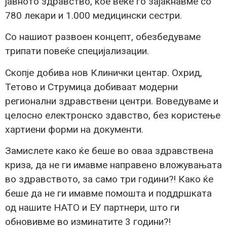
јавното здравство, кое веќе го зајакнавме со
780 лекари и 1.000 медицински сестри.
Со нашиот развоен концепт, обезбедуваме
трипати повеќе специјализации.
Скопје добива нов Клинички центар. Охрид,
Тетово и Струмица добиваат модерни
регионални здравствени центри. Воведуваме и
целосно електронско здавство, без користење
хартиени форми на документи.
Замислете како ќе беше во оваа здравствена
криза, да не ги имавме направено вложувањата
во здравството, за само три години?! Како ќе
беше да не ги имавме помошта и поддршката
од нашите НАТО и ЕУ партнери, што ги
обновивме во изминатите 3 години?!