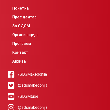
Почетна
Прес центар
За СДСМ
Организација
Програма
Контакт
Архива
/SDSMakedonija
@sdsmakedonija
/SDSMtube
@sdsmakedonija