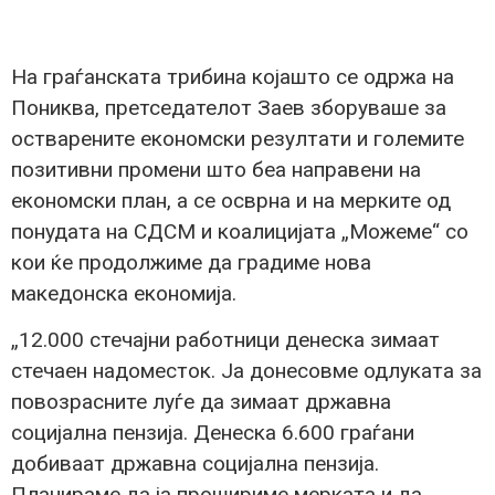
На граѓанската трибина којашто се одржа на
Пониква, претседателот Заев зборуваше за
остварените економски резултати и големите
позитивни промени што беа направени на
економски план, а се осврна и на мерките од
понудата на СДСМ и коалицијата „Можеме“ со
кои ќе продолжиме да градиме нова
македонска економија.
„12.000 стечајни работници денеска зимаат
стечаен надоместок. Ја донесовме одлуката за
повозрасните луѓе да зимаат државна
социјална пензија. Денеска 6.600 граѓани
добиваат државна социјална пензија.
Планираме да ја прошириме мерката и да