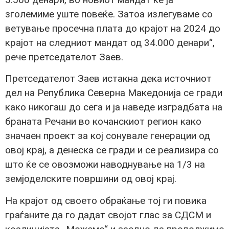
зголемиме уште повеќе. Затоа излегуваме со
ветување просечна плата до крајот на 2024 до
крајот на следниот мандат од 34.000 денари“,
рече претседателот Заев.
Претседателот Заев истакна дека источниот
дел на Република Северна Македонија се гради
како никогаш до сега и ја наведе изградбата на
браната Речани во кочанскиот регион како
значаен проект за кој сонувале генерации од
овој крај, а денеска се гради и се реализира со
што ќе се овозможи наводнување на 1/3 на
земјоделските површини од овој крај.
На крајот од своето обраќање тој ги повика
граѓаните да го дадат својот глас за СДСМ и