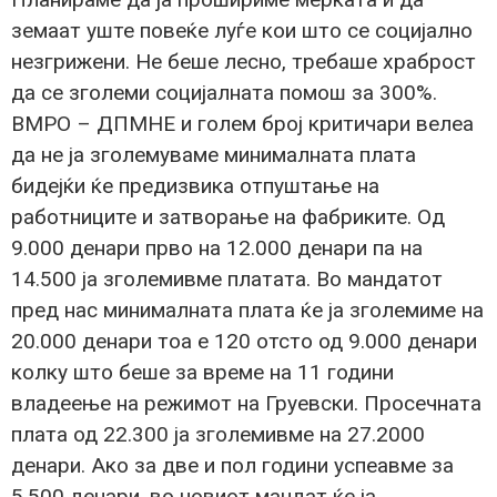
земаат уште повеќе луѓе кои што се социјално
незгрижени. Не беше лесно, требаше храброст
да се зголеми социјалната помош за 300%.
ВМРО – ДПМНЕ и голем број критичари велеа
да не ја зголемуваме минималната плата
бидејќи ќе предизвика отпуштање на
работниците и затворање на фабриките. Од
9.000 денари прво на 12.000 денари па на
14.500 ја зголемивме платата. Во мандатот
пред нас минималната плата ќе ја зголемиме на
20.000 денари тоа е 120 отсто од 9.000 денари
колку што беше за време на 11 години
владеење на режимот на Груевски. Просечната
плата од 22.300 ја зголемивме на 27.2000
денари. Ако за две и пол години успеавме за
5.500 денари, во новиот мандат ќе ја