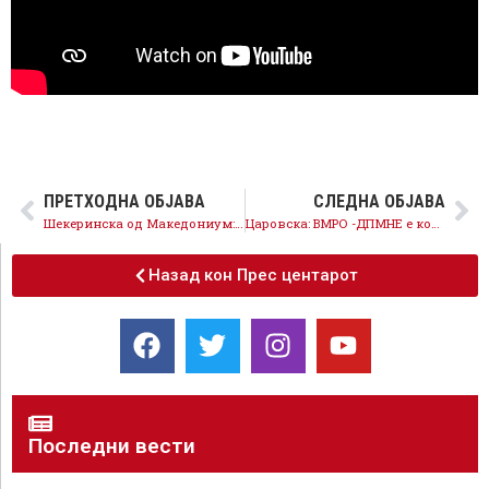
ПРЕТХОДНА ОБЈАВА
СЛЕДНА ОБЈАВА
Шекеринска од Македониум: Градиме правна држава, во НАТО сме, на 15 јули победуваме, тоа им е јасно на сите
Царовска: ВМРО -ДПМНЕ е контрадикторна вели ќе го ревидира Преспанскиот договор, а веднаш потоа дека ни треба датум за ЕУ
Назад кон Прес центарот
Последни вести