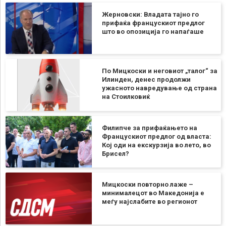
Жерновски: Владата тајно го
прифаќа францускиот предлог
што во опозиција го напаѓаше
По Мицкоски и неговиот „талог“ за
Илинден, денес продолжи
ужасното навредување од страна
на Стоилковиќ
Филипче за прифаќањето на
Францускиот предлог од власта:
Кој оди на екскурзија во лето, во
Брисел?
Мицкоски повторно лаже –
минималецот во Македонија е
меѓу најслабите во регионот