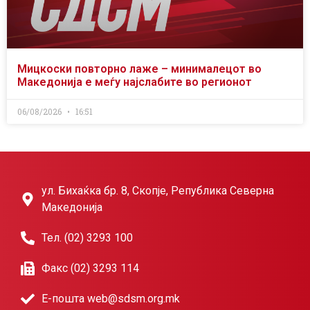
Мицкоски повторно лаже – минималецот во
Македонија е меѓу најслабите во регионот
06/08/2026
16:51
ул. Бихаќка бр. 8, Скопје, Република Северна
Македонија
Тел. (02) 3293 100
Факс (02) 3293 114
Е-пошта web@sdsm.org.mk