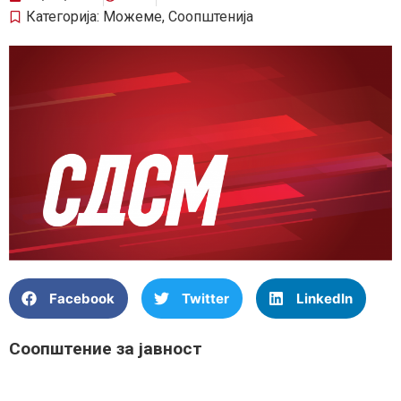
Категорија:
Можеме
,
Соопштенија
Facebook
Twitter
LinkedIn
Соопштение за јавност