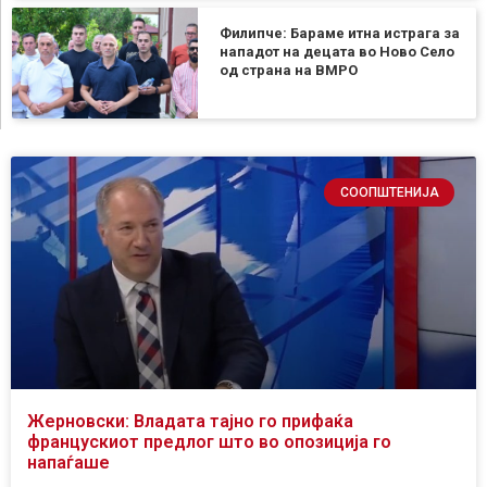
Филипче: Бараме итна истрага за
нападот на децата во Ново Село
од страна на ВМРО
СООПШТЕНИЈА
Жерновски: Владата тајно го прифаќа
францускиот предлог што во опозиција го
напаѓаше