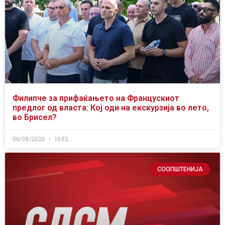
Филипче за прифаќањето на Францускиот
предлог од власта: Кој оди на екскурзија во лето,
во Брисел?
06/08/2026
16:52
СООПШТЕНИЈА