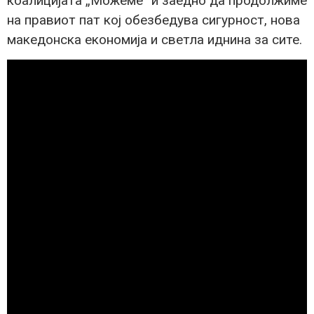
коалицијата „Можеме“ и заедно да продолжиме
на правиот пат кој обезбедува сигурност, нова
македонска економија и светла иднина за сите.