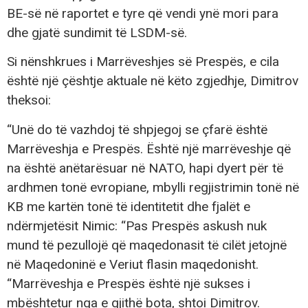
BE-së në raportet e tyre që vendi ynë mori para
dhe gjatë sundimit të LSDM-së.
Si nënshkrues i Marrëveshjes së Prespës, e cila
është një çështje aktuale në këto zgjedhje, Dimitrov
theksoi:
“Unë do të vazhdoj të shpjegoj se çfarë është
Marrëveshja e Prespës. Është një marrëveshje që
na është anëtarësuar në NATO, hapi dyert për të
ardhmen tonë evropiane, mbylli regjistrimin tonë në
KB me kartën tonë të identitetit dhe fjalët e
ndërmjetësit Nimic: “Pas Prespës askush nuk
mund të pezullojë që maqedonasit të cilët jetojnë
në Maqedoninë e Veriut flasin maqedonisht.
“Marrëveshja e Prespës është një sukses i
mbështetur nga e gjithë bota, shtoi Dimitrov.