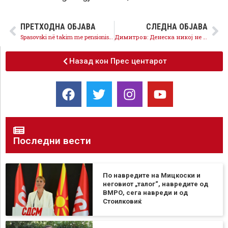
ПРЕТХОДНА ОБЈАВА
СЛЕДНА ОБЈАВА
Spasovski në takim me pensionistët: Ne kemi rritur pensionet më shumë në 12 vitet e fundit, vijon një pension i ri më i lartë minimal
Димитров: Денеска никој не ветува членство во НАТО, бидејќи таа работа ја завршивме, ќе влеземе и во ЕУ
Назад кон Прес центарот
Последни вести
По навредите на Мицкоски и
неговиот „талог“, навредите од
ВМРО, сега навреди и од
Стоилковиќ