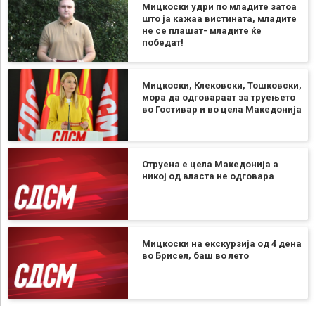
Мицкоски удри по младите затоа
што ја кажаа вистината, младите
не се плашат- младите ќе
победат!
Мицкоски, Клековски, Тошковски,
мора да одговараат за труењето
во Гостивар и во цела Македонија
Отруена е цела Македонија а
никој од власта не одговара
Мицкоски на екскурзија од 4 дена
во Брисел, баш во лето