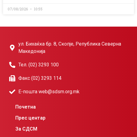
07/08/2026
10:55
ул. Бихаќка бр. 8, Скопје, Република Северна
Македонија
Тел. (02) 3293 100
Факс (02) 3293 114
Е-пошта web@sdsm.org.mk
Почетна
Прес центар
За СДСМ