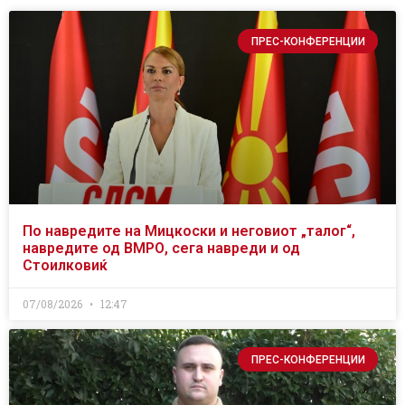
ПРЕС-КОНФЕРЕНЦИИ
По навредите на Мицкоски и неговиот „талог“,
навредите од ВМРО, сега навреди и од
Стоилковиќ
07/08/2026
12:47
ПРЕС-КОНФЕРЕНЦИИ