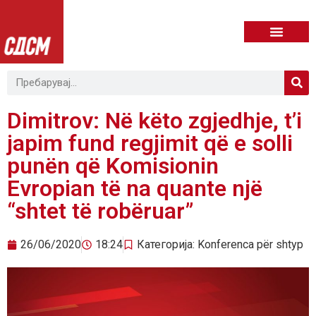
Dimitrov: Në këto zgjedhje, t’i
japim fund regjimit që e solli
punën që Komisionin
Evropian të na quante një
“shtet të robëruar”
26/06/2020
18:24
Категорија:
Konferenca për shtyp