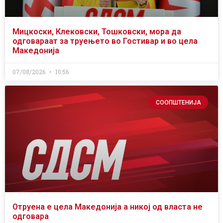
Мицкоски, Клековски, Тошковски, мора да
одговараат за труењето во Гостивар и во цела
Македонија
07/08/2026
10:56
СООПШТЕНИЈА
Отруена е цела Македонија а никој од власта не
одговара