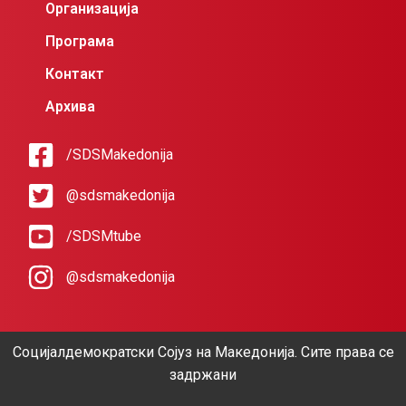
Организација
Програма
Контакт
Архива
/SDSMakedonija
@sdsmakedonija
/SDSMtube
@sdsmakedonija
Социјалдемократски Сојуз на Македонија. Сите права се
задржани