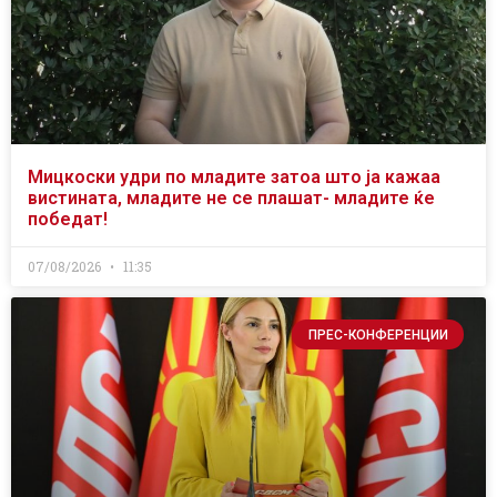
Мицкоски удри по младите затоа што ја кажаа
вистината, младите не се плашат- младите ќе
победат!
07/08/2026
11:35
ПРЕС-КОНФЕРЕНЦИИ