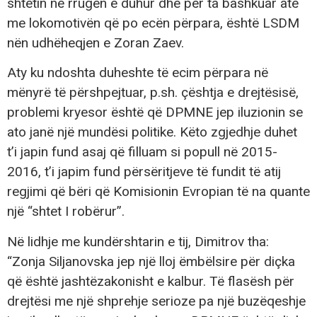
shtetin në rrugën e duhur dhe për ta bashkuar atë
me lokomotivën që po ecën përpara, është LSDM
nën udhëheqjen e Zoran Zaev.
Aty ku ndoshta duheshte të ecim përpara në
mënyrë të përshpejtuar, p.sh. çështja e drejtësisë,
problemi kryesor është që DPMNE jep iluzionin se
ato janë një mundësi politike. Këto zgjedhje duhet
t’i japin fund asaj që filluam si popull në 2015-
2016, t’i japim fund përsëritjeve të fundit të atij
regjimi që bëri që Komisionin Evropian të na quante
një “shtet I robërur”.
Në lidhje me kundërshtarin e tij, Dimitrov tha:
“Zonja Siljanovska jep një lloj ëmbëlsire për
diçka
që është jashtëzakonisht e kalbur. Të flasësh për
drejtësi me një shprehje serioze pa një buzëqeshje