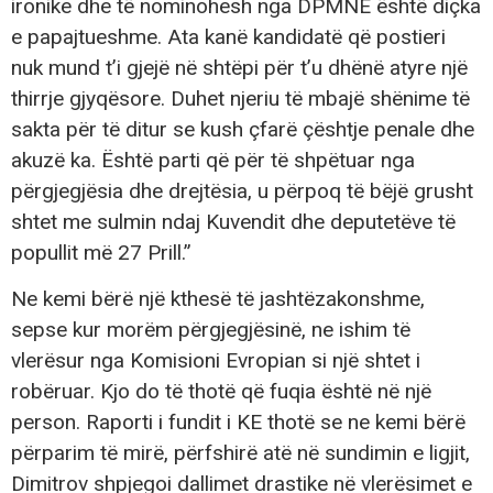
ironike dhe të nominohesh nga DPMNE është diçka
e papajtueshme. Ata kanë kandidatë që postieri
nuk mund t’i gjejë në shtëpi për t’u dhënë atyre një
thirrje gjyqësore. Duhet njeriu të mbajë shënime të
sakta për të ditur se kush çfarë çështje penale dhe
akuzë ka. Është parti që për të shpëtuar nga
përgjegjësia dhe drejtësia, u përpoq të bëjë grusht
shtet me sulmin ndaj Kuvendit dhe deputetëve të
popullit më 27 Prill.”
Ne kemi bërë një kthesë të jashtëzakonshme,
sepse kur morëm përgjegjësinë, ne ishim të
vlerësur nga Komisioni Evropian si një shtet i
robëruar. Kjo do të thotë që fuqia është në një
person. Raporti i fundit i KE thotë se ne kemi bërë
përparim të mirë, përfshirë atë në sundimin e ligjit,
Dimitrov shpjegoi dallimet drastike në vlerësimet e