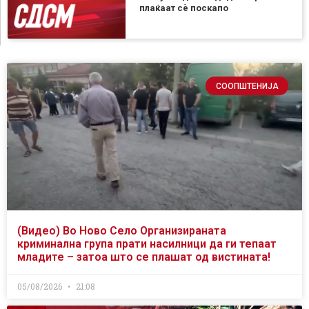
плаќаат сѐ поскапо
СООПШТЕНИЈА
(Видео) Во Ново Село Организираната
криминална група прати насилници да ги тепаат
младите – затоа што се плашат од вистината!
05/08/2026
21:08