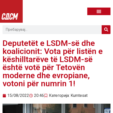
Deputetët e LSDM-së dhe
koalicionit: Vota për listën e
këshilltarëve të LSDM-së
është votë për Tetovën
moderne dhe evropiane,
votoni për numrin 1!
15/08/2022
20:46
Категорија:
Kumtesat