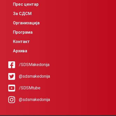
Прес центар
За СДСМ
Организација
Програма
Контакт
Архива
/SDSMakedonija
@sdsmakedonija
/SDSMtube
@sdsmakedonija