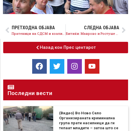
ПРЕТХОДНА ОБЈАВА
СЛЕДНА ОБЈАВА
Пратеници на СДСМ и коалицијата: Глас за советничката листа на СДСМ е глас за европско, модерно Тетово, гласајте за број 1!
Битиќи: Маврово и Ростуше има градоначалник кој работи за сите граѓани подеднакво, на 20 август Куртовски е нивниот избор
Назад кон Прес центарот
Последни вести
(Видео) Во Ново Село
Организираната криминална
група прати насилници да ги
тепаат младите – затоа што се