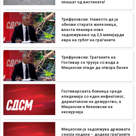
плашат од вистината!
Трифуновски: Наместо да ја
обнови старата железница,
власта планира ново
задолжување од 2,5 милијарди
евра на грбот на граѓаните
Трифуновски: Граѓаните на
Гостивар се труеја со вода а
Мицкоски отиде да отвора базен
Гостиварската болница среде
епидемија со еден инфектолог,
дерматолози на дежурство, а
Мицкоски и Клековски на
екскурзија
Мицкоски ја задолжува државата
секоја недела – додека граѓаните