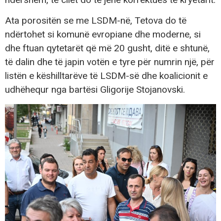
Ata porositën se me LSDM-në, Tetova do të
ndërtohet si komunë evropiane dhe moderne, si
dhe ftuan qytetarët që më 20 gusht, ditë e shtunë,
të dalin dhe të japin votën e tyre për numrin një, për
listën e këshilltarëve të LSDM-së dhe koalicionit e
udhëhequr nga bartësi Gligorije Stojanovski.