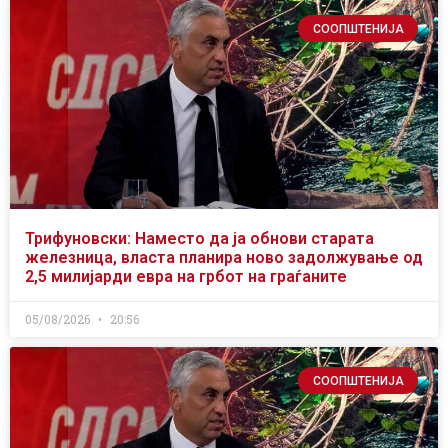
СООПШТЕНИЈА
Трифуновски: Наместо да ја обнови старата
железница, власта планира ново задолжување од
2,5 милијарди евра на грбот на граѓаните
05/08/2026
20:56
СООПШТЕНИЈА