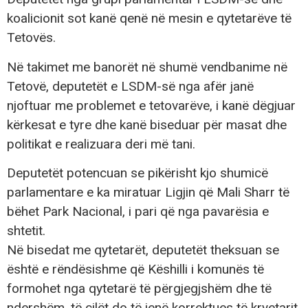
koalicionit sot kanë qenë në mesin e qytetarëve të
Tetovës.
Në takimet me banorët në shumë vendbanime në
Tetovë, deputetët e LSDM-së nga afër janë
njoftuar me problemet e tetovarëve, i kanë dëgjuar
kërkesat e tyre dhe kanë biseduar për masat dhe
politikat e realizuara deri më tani.
Deputetët potencuan se pikërisht kjo shumicë
parlamentare e ka miratuar Ligjin që Mali Sharr të
bëhet Park Nacional, i pari që nga pavarësia e
shtetit.
Në bisedat me qytetarët, deputetët theksuan se
është e rëndësishme që Këshilli i komunës të
formohet nga qytetarë të përgjegjshëm dhe të
ndershëm, të cilët do të jenë korrektues të kryetarit.