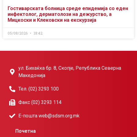
Гостиварската болница среде епидемија со еден
инфектолог, дерматолози на дежурство, а
Мицкоски и Клековски на екскурзија
05/08/2026
18:42
ул. Бихаќка бр. 8, Скопје, Република Северна
Македонија
Тел. (02) 3293 100
Факс (02) 3293 114
Е-пошта web@sdsm.org.mk
Почетна