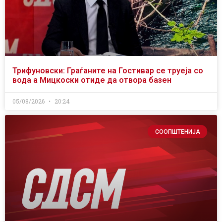
Трифуновски: Граѓаните на Гостивар се труеја со
вода а Мицкоски отиде да отвора базен
05/08/2026
20:24
СООПШТЕНИЈА