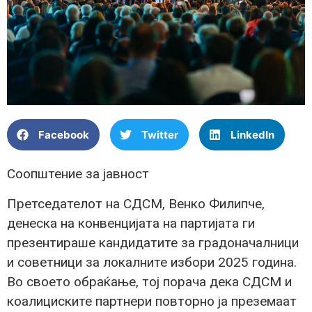
Facebook
Twitter
LinkedIn
Соопштение за јавност
Претседателот на СДСМ, Венко Филипче,
денеска на конвенцијата на партијата ги
презентираше кандидатите за градоначалници
и советници за локалните избори 2025 година.
Во своето обраќање, тој порача дека СДСМ и
коалициските партнери повторно ја преземаат