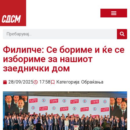
Филипче: Се бориме и ќе се
избориме за нашиот
заеднички дом
28/09/2025
17:58
Категорија:
Обраќања