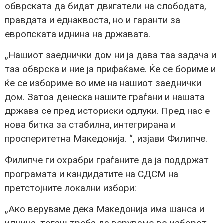
обврската да бидат двигатели на слободата,
правдата и еднаквоста, но и гаранти за
европската иднина на државата.
„Нашиот заеднички дом ни ја дава таа задача и
таа обврска и ние ја прифаќаме. Ќе се бориме и
ќе се избориме во име на нашиот заеднички
дом. Затоа денеска нашите граѓани и нашата
држава се пред историски одлуки. Пред нас е
нова битка за стабилна, интегрирана и
просперитетна Македонија. “, изјави Филипче.
Филипче ги охрабри граѓаните да ја поддржат
програмата и кандидатите на СДСМ на
претстојните локални избори:
„Ако веруваме дека Македонија има шанса и
иднина, тогаш треба да веруваме во изборот