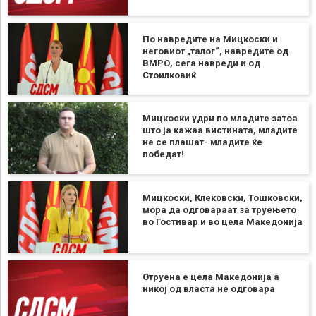
По навредите на Мицкоски и
неговиот „талог“, навредите од
ВМРО, сега навреди и од
Стоилковиќ
Мицкоски удри по младите затоа
што ја кажаа вистината, младите
не се плашат- младите ќе
победат!
Мицкоски, Клековски, Тошковски,
мора да одговараат за труењето
во Гостивар и во цела Македонија
Отруена е цела Македонија а
никој од власта не одговара