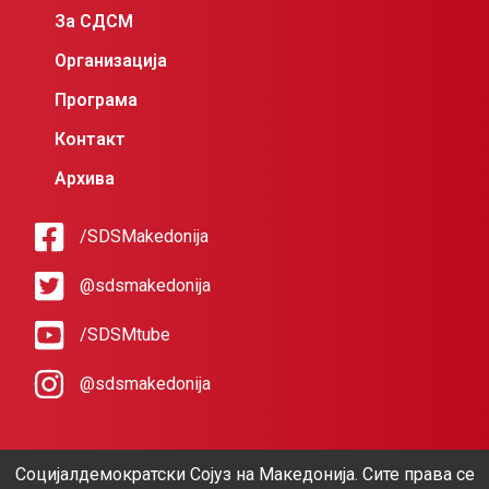
За СДСМ
Организација
Програма
Контакт
Архива
/SDSMakedonija
@sdsmakedonija
/SDSMtube
@sdsmakedonija
Социјалдемократски Сојуз на Македонија. Сите права се