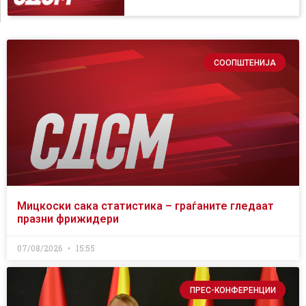
СООПШТЕНИЈА
Мицкоски сака статистика – граѓаните гледаат
празни фрижидери
07/08/2026
15:55
ПРЕС-КОНФЕРЕНЦИИ