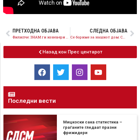
ПРЕТХОДНА ОБЈАВА
СЛЕДНА ОБЈАВА
Филипче: ЗНАМ ги изневери луѓето кои сакаа промена, ве изневери вас, ве повикувам да се вратите дома
Се бориме за нашиот дом: СДСМ и коалицијата со нова енергија против неспособноста и расипништвото на власта
Назад кон Прес центарот
Последни вести
Мицкоски сака статистика –
граѓаните гледаат празни
фрижидери