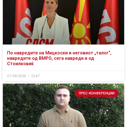
По навредите на Мицкоски и неговиот „талог“,
навредите од ВМРО, сега навреди и од
Стоилковиќ
07/08/2026
12:47
ПРЕС-КОНФЕРЕНЦИИ