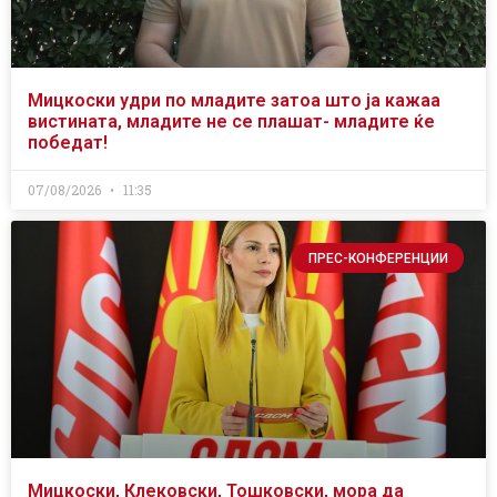
Мицкоски удри по младите затоа што ја кажаа
вистината, младите не се плашат- младите ќе
победат!
07/08/2026
11:35
ПРЕС-КОНФЕРЕНЦИИ
Мицкоски, Клековски, Тошковски, мора да