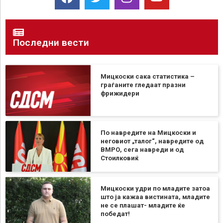
Последни вести
Мицкоски сака статистика –
граѓаните гледаат празни
фрижидери
По навредите на Мицкоски и
неговиот „талог“, навредите од
ВМРО, сега навреди и од
Стоилковиќ
Мицкоски удри по младите затоа
што ја кажаа вистината, младите
не се плашат- младите ќе
победат!