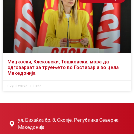
Мицкоски, Клековски, Тошковски, мора да
одговараат за труењето во Гостивар и во цела
Македонија
07/08/2026
10:56
ул. Бихаќка бр. 8, Скопје, Република Северна
Македонија