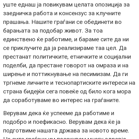
уште еднаш ја повикувам целата опозиција за
заедничка работа и консензус за клучните
прашања. Нашите граѓани се обединети во
барањата за подобар живот. За тоа
единствено ќе работиме, и бараме сите да ни
се приклучите да ја реализираме таа цел. Да
престанат политичките, етничките и социјални
поделби, да престане говорот на омраза и на
ширење и поттикнување на песимизам. Да ги
тргнеме личните и теснопартиските интереси на
страна бидејќи сега повеќе од било кога мора
да соработуваме во интерес на граѓаните.
Верувам дека ќе успееме да работиме и
подобро и поефикасно. Верувам дека ќе ја
подготвиме нашата држава за новото време.