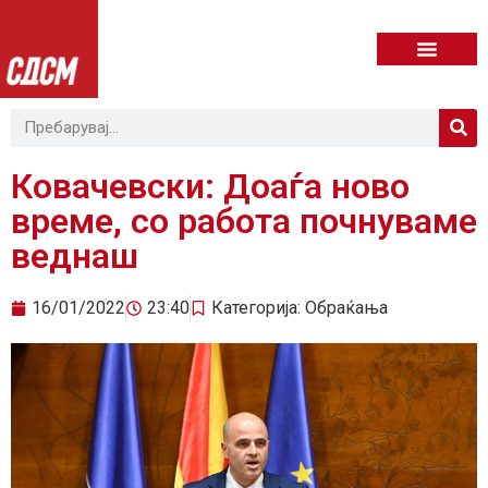
Ковачевски: Доаѓа ново
време, со работа почнуваме
веднаш
16/01/2022
23:40
Категорија:
Обраќања