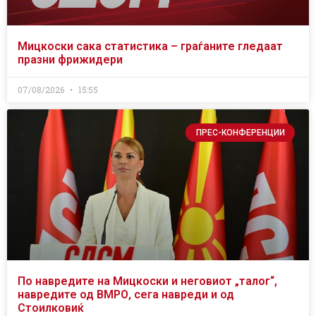
Мицкоски сака статистика – граѓаните гледаат
празни фрижидери
07/08/2026
15:55
ПРЕС-КОНФЕРЕНЦИИ
По навредите на Мицкоски и неговиот „талог“,
навредите од ВМРО, сега навреди и од
Стоилковиќ