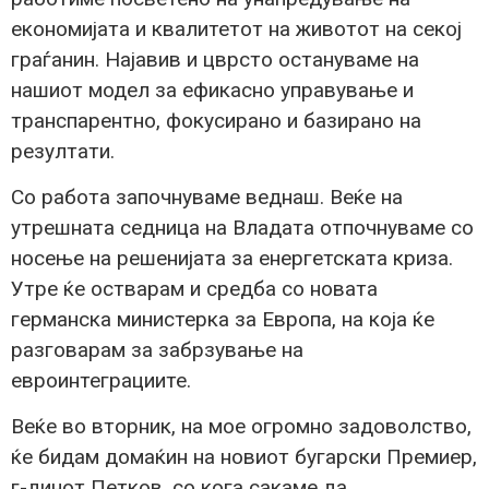
економијата и квалитетот на животот на секој
граѓанин. Најавив и цврсто остануваме на
нашиот модел за ефикасно управување и
транспарентно, фокусирано и базирано на
резултати.
Со работа започнуваме веднаш. Веќе на
утрешната седница на Владата отпочнуваме со
носење на решенијата за енергетската криза.
Утре ќе остварам и средба со новата
германска министерка за Европа, на која ќе
разговарам за забрзување на
евроинтеграциите.
Веќе во вторник, на мое огромно задоволство,
ќе бидам домаќин на новиот бугарски Премиер,
г-динот Петков, со кога сакаме да