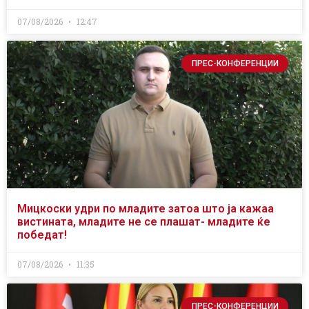
07/08/2026
12:47
ПРЕС-КОНФЕРЕНЦИИ
Мицкоски удри по младите затоа што ја кажаа
вистината, младите не се плашат- младите ќе
победат!
07/08/2026
11:35
ПРЕС-КОНФЕРЕНЦИИ