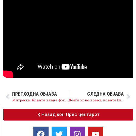
ПРЕТХОДНА ОБЈАВА
СЛЕДНА ОБЈАВА
Митрески: Новата влада фокусот го става на заштита на животниот стандард, платите и пензиите ќе продолжат да растат
Доаѓа ново време, новата Влада предводена од СДСМ веднаш започнува со работа
Назад кон Прес центарот