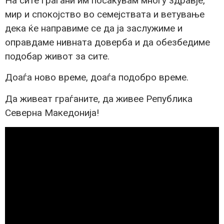
На сите граѓани им посакувам многу здравје,
мир и спокојство во семејствата и ветување
дека ќе направиме се да ја заслужиме и
оправдаме нивната доверба и да обезбедиме
подобар живот за сите.
Доаѓа ново време, доаѓа подобро време.
Да живеат граѓаните, да живее Република
Северна Македонија!