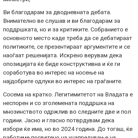
Ви благодарам за дводневната дебата.
Внимателно ве слушав и ви благодарам за
поддршката, но и за критиките. Собранието е
основното место каде треба да се дебатираат
политиките, се презентираат аргументите и се
наоѓаат решенијата. Искрено верувам дека
опозицијата ќе биде конструктивна и ќе ги
соработува во интерес на носење на
најдобрите одлуки во интерес на граѓаните.
Сосема на кратко. Легитимитетот на Владата е
неспорен и со зголемената поддршка на
мнозинството одржлив во следните две и пол
години. Јасно и гласно потврдувам дека
избори ќе има, но во 2024 година. До тогаш, ќе
работиме посветено на унапредување на