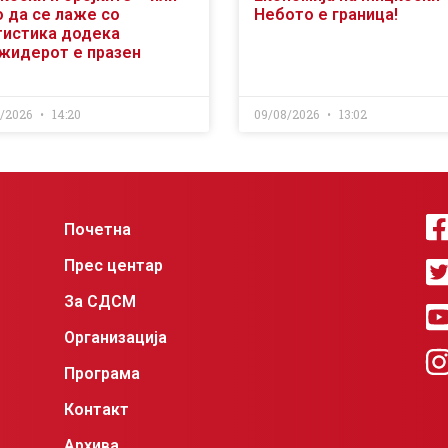
о да се лаже со
Небото е граница!
тистика додека
жидерот е празен
8/2026
14:20
09/08/2026
13:02
Почетна
Прес центар
За СДСМ
Организација
Програма
Контакт
Архива