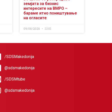
земјата за бизнис
интересите на ВМРО –
бараме итно поништување
на огласите
09/08/2026
13:01
/SDSMakedonija
@sdsmakedonija
/SDSMtube
@sdsmakedonija