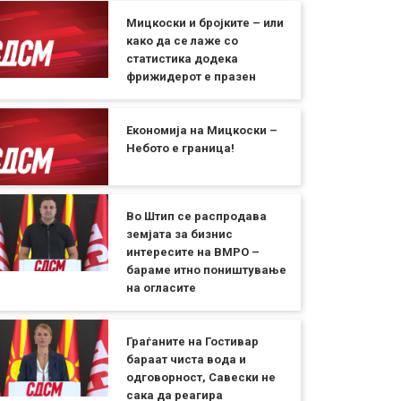
Мицкоски и бројките – или
како да се лаже со
статистика додека
фрижидерот е празен
Економија на Мицкоски –
Небото е граница!
Во Штип се распродава
земјата за бизнис
интересите на ВМРО –
бараме итно поништување
на огласите
Граѓаните на Гостивар
бараат чиста вода и
одговорност, Савески не
сака да реагира