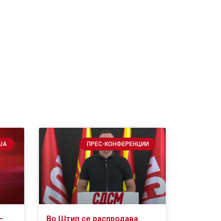
ЈА
ПРЕС-КОНФЕРЕНЦИИ
–
Во Штип се распродава