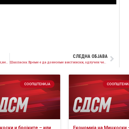
СЛЕДНА ОБЈАВА
Мицкоски не одговори на повикот за помирување,него го интересира само стариот принцип на мешање на извршна во судска власт
Шахпаска: Време е да донесеме вистински, одлучен чекор за иднината на Македонија
СООПШТЕНИЈА
СООПШТЕНИ
коски и бројките – или
Економија на Мицкоски 