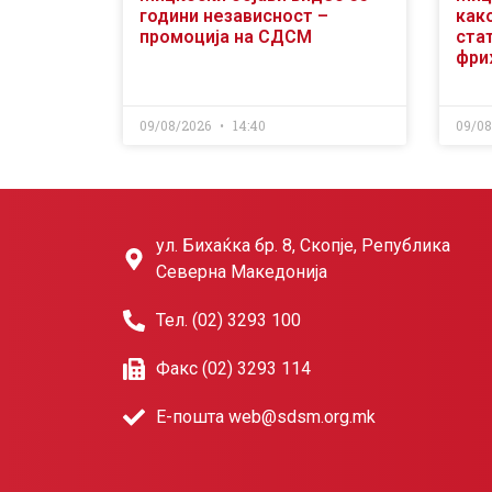
години независност –
как
промоција на СДСМ
ста
фри
09/08/2026
14:40
09/0
ул. Бихаќка бр. 8, Скопје, Република
Северна Македонија
Тел. (02) 3293 100
Факс (02) 3293 114
Е-пошта web@sdsm.org.mk