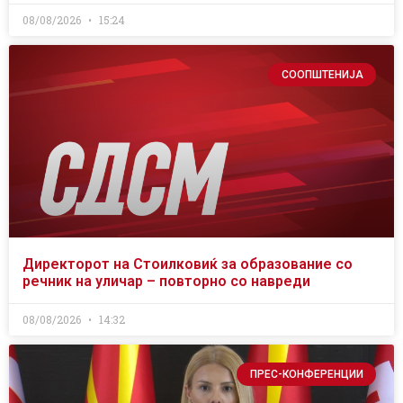
08/08/2026
15:24
СООПШТЕНИЈА
Директорот на Стоилковиќ за образование со
речник на уличар – повторно со навреди
08/08/2026
14:32
ПРЕС-КОНФЕРЕНЦИИ