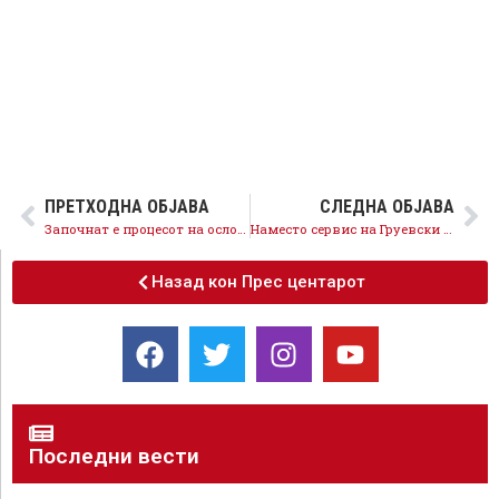
ПРЕТХОДНА ОБЈАВА
СЛЕДНА ОБЈАВА
Започнат е процесот на ослободување на институциите што ВМРО-ДПМНЕ ги партизираше и злоупотребуваше
Наместо сервис на Груевски и ВМРО-ДПМНЕ, институциите стануваат вистински сервис на граѓаните
Назад кон Прес центарот
Последни вести