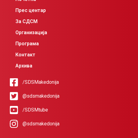
Прес центар
За СДСМ
Организација
Програма
Контакт
Архива
/SDSMakedonija
@sdsmakedonija
/SDSMtube
@sdsmakedonija