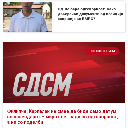
СДСМ бара одговорност- како
доверливи документи од полиција
завршија во ВМРО?
СООПШТЕНИЈА
Филипче: Карпалак не смее да биде само датум
во календарот – мирот се гради со одговорност,
а не со поделби