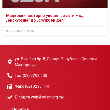
Мицкоски повторно уловен во лаги – од
„екскурзија“ до „службен дел“
08/08/2026
12:55
ул. Бихаќка бр. 8, Скопје, Република Северна
Македонија
Тел. (02) 3293 100
Факс (02) 3293 114
Е-пошта web@sdsm.org.mk
Почетна