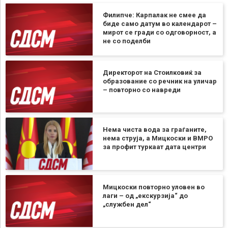
Филипче: Карпалак не смее да
биде само датум во календарот –
мирот се гради со одговорност, а
не со поделби
Директорот на Стоилковиќ за
образование со речник на уличар
– повторно со навреди
Нема чиста вода за граѓаните,
нема струја, а Мицкоски и ВМРО
за профит туркаат дата центри
Мицкоски повторно уловен во
лаги – од „екскурзија“ до
„службен дел“