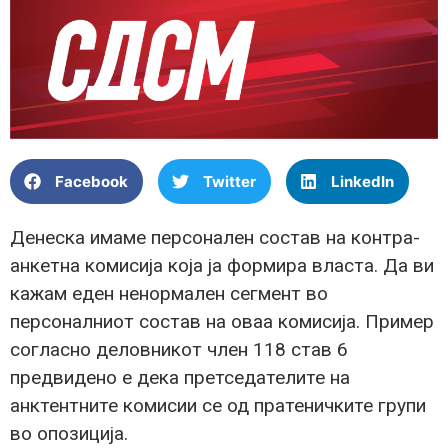
Facebook
Twitter
LinkedIn
Денеска имаме персонален состав на контра-
анкетна комисија која ја формира власта. Да ви
кажам еден ненормален сегмент во
персоналниот состав на оваа комисија. Пример
согласно деловникот член 118 став 6
предвидено е дека претседателите на
анктентните комисии се од пратеничките групи
во опозиција.