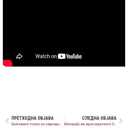
ПРЕТХОДНА ОБЈАВА
СЛЕДНА ОБЈАВА
Граѓаните тонат во сиромаштија, а Курир добива милиони евра од Груевски и Мијалков
Интервју на претседателот Заев за Призма