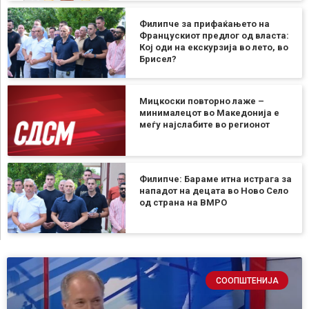
Филипче за прифаќањето на
Францускиот предлог од власта:
Кој оди на екскурзија во лето, во
Брисел?
Мицкоски повторно лаже –
минималецот во Македонија е
меѓу најслабите во регионот
Филипче: Бараме итна истрага за
нападот на децата во Ново Село
од страна на ВМРО
СООПШТЕНИЈА