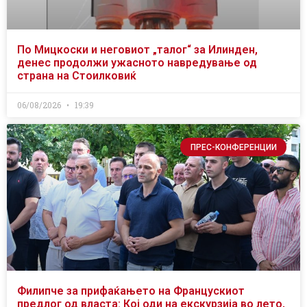
По Мицкоски и неговиот „талог“ за Илинден,
денес продолжи ужасното навредување од
страна на Стоилковиќ
06/08/2026
19:39
ПРЕС-КОНФЕРЕНЦИИ
Филипче за прифаќањето на Францускиот
предлог од власта: Кој оди на екскурзија во лето,