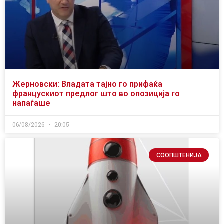
Жерновски: Владата тајно го прифаќа
францускиот предлог што во опозиција го
напаѓаше
06/08/2026
20:05
СООПШТЕНИЈА