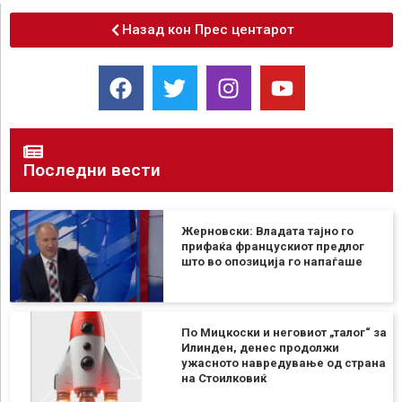
Назад кон Прес центарот
Последни вести
Жерновски: Владата тајно го
прифаќа францускиот предлог
што во опозиција го напаѓаше
По Мицкоски и неговиот „талог“ за
Илинден, денес продолжи
ужасното навредување од страна
на Стоилковиќ