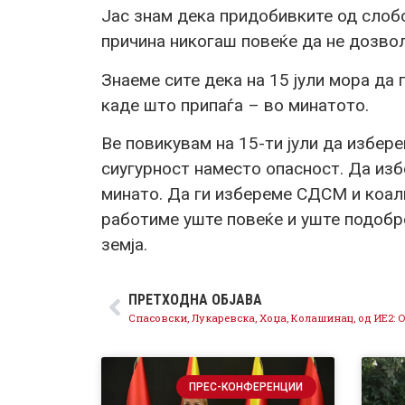
Јас знам дека придобивките од слобо
причина никогаш повеќе да не дозво
Знаеме сите дека на 15 јули мора д
каде што припаѓа – во минатото.
Ве повикувам на 15-ти јули да избер
сиугурност наместо опасност. Да из
минато. Да ги избереме СДСМ и коал
работиме уште повеќе и уште подобро
земја.
ПРЕТХОДНА ОБЈАВА
ПРЕС-КОНФЕРЕНЦИИ