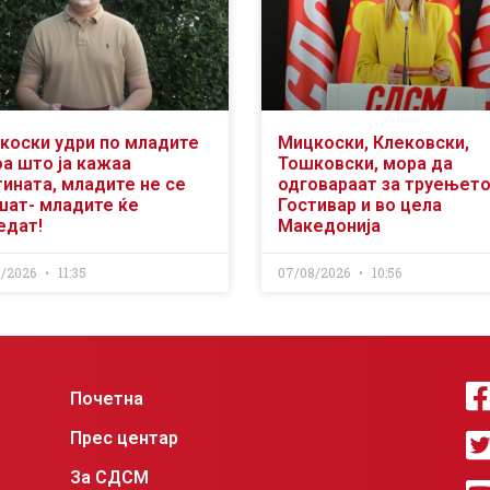
коски удри по младите
Мицкоски, Клековски,
оа што ја кажаа
Тошковски, мора да
тината, младите не се
одговараат за труењето
шат- младите ќе
Гостивар и во цела
едат!
Македонија
8/2026
11:35
07/08/2026
10:56
Почетна
Прес центар
За СДСМ