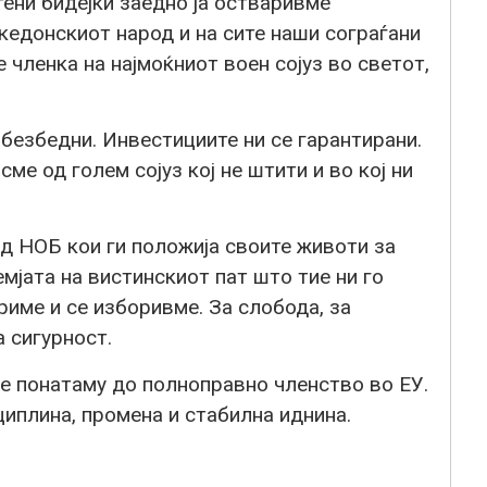
ени бидејќи заедно ја остваривме
кедонскиот народ и на сите наши сограѓани
 членка на најмоќниот воен сојуз во светот,
безбедни. Инвестициите ни се гарантирани.
ме од голем сојуз кој не штити и во кој ни
д НОБ кои ги положија своите животи за
мјата на вистинскиот пат што тие ни го
риме и се изборивме. За слобода, за
а сигурност.
е понатаму до полноправно членство во ЕУ.
циплина, промена и стабилна иднина.