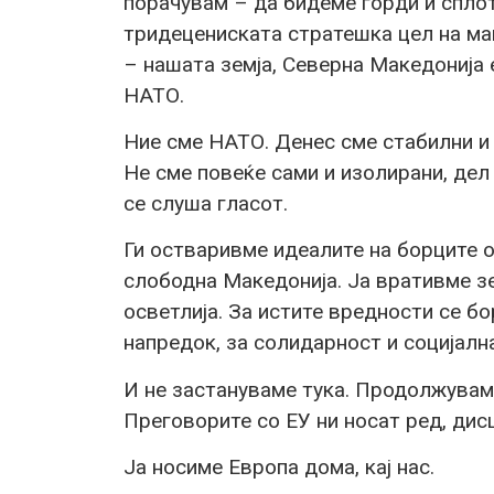
порачувам – да бидеме горди и сплот
тридецениската стратешка цел на ма
– нашата земја, Северна Македонија е
НАТО.
Ние сме НАТО. Денес сме стабилни и 
Не сме повеќе сами и изолирани, дел с
се слуша гласот.
Ги остваривме идеалите на борците о
слободна Македонија. Ја вративме зе
осветлија. За истите вредности се бо
напредок, за солидарност и социјалн
И не застануваме тука. Продолжувам
Преговорите со ЕУ ни носат ред, дис
Ја носиме Европа дома, кај нас.