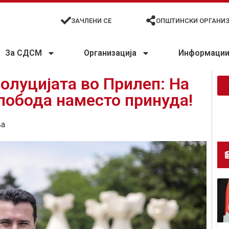
ЗАЧЛЕНИ СЕ
ОПШТИНСКИ ОРГАНИ
За СДСМ
Организација
Информации 
волуцијата во Прилеп: На
слобода наместо принуда!
ња