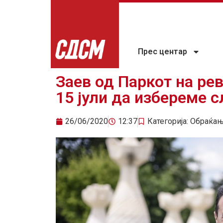
Прес центар
Заев од Паркот на ре
15 јули да избереме 
26/06/2020
12:37
Категорија:
Обраќа