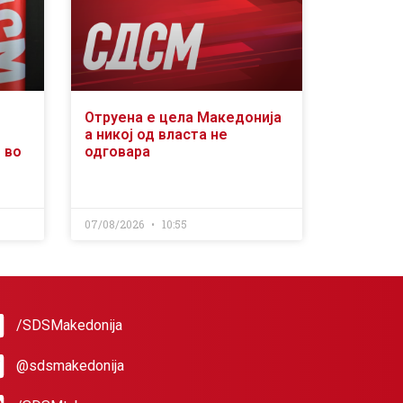
Отруена е цела Македонија
а никој од власта не
 во
одговара
07/08/2026
10:55
/SDSMakedonija
@sdsmakedonija