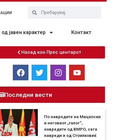
ЗАЦИИ
од јавен карактер
Контакт
Назад кон Прес центарот
Последни вести
По навредите на Мицкоски
и неговиот „талог“,
навредите од ВМРО, сега
навреди и од Стоилковиќ