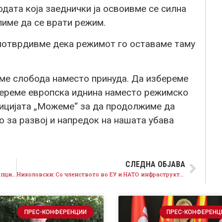
дата која заеднички ја освоивме се силна
лиме да се врати режим.
а потврдивме дека режимот го оставаме таму
еме слобода наместо принуда. Да избереме
береме европска иднина наместо режимско
ицијата „Можеме“ за да продолжиме да
 за развој и напредок на нашата убава
СЛЕДНА ОБЈАВА
Спасовски, Лукаревска, Хоџа, Колашинац, од ИЕ2: Опцијата е сигурност, влеговме во НАТО, можеме во ЕУ
Николовски: Со членството во ЕУ и НАТО инфраструктурниот бум на СДСМ продолжува, се гради насекаде
ПРЕС-КОНФЕРЕНЦИИ
ПРЕС-КОНФЕРЕНЦ