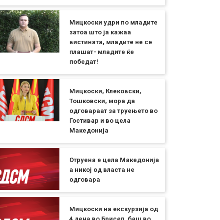
Мицкоски удри по младите
затоа што ја кажаа
вистината, младите не се
плашат- младите ќе
победат!
Мицкоски, Клековски,
Тошковски, мора да
одговараат за труењето во
Гостивар и во цела
Македонија
Отруена е цела Македонија
а никој од власта не
одговара
Мицкоски на екскурзија од
4 дена во Брисел, баш во