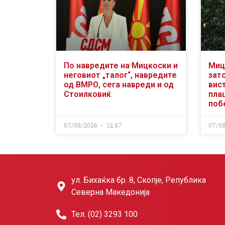
По навредите на Мицкоски и
Миц
неговиот „талог“, навредите
зат
од ВМРО, сега навреди и од
вис
Стоилковиќ
пла
поб
07/08/2026
12:47
07/0
ул. Бихаќка бр. 8, Скопје, Република
Северна Македонија
Тел. (02) 3293 100