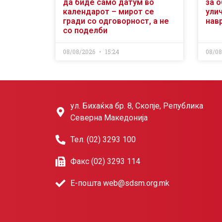
да биде само датум во
за 
календарот – мирот се
ули
гради со одговорност, а не
нав
со поделби
08/08/2026
15:24
08/0
ул. Бихаќка бр. 8, Скопје, Република
Северна Македонија
Тел. (02) 3293 100
Факс (02) 3293 114
Е-пошта web@sdsm.org.mk