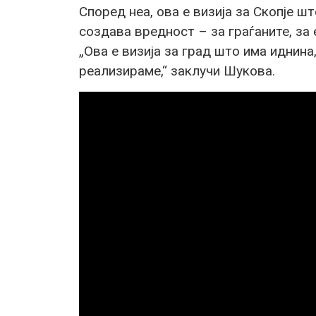
Според неа, ова е визија за Скопје ш
создава вредност – за граѓаните, за 
„Ова е визија за град што има иднина,
реализираме,“ заклучи Шукова.