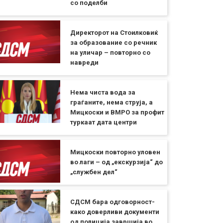
со поделби
Директорот на Стоилковиќ
за образование со речник
на уличар – повторно со
навреди
Нема чиста вода за
граѓаните, нема струја, а
Мицкоски и ВМРО за профит
туркаат дата центри
Мицкоски повторно уловен
во лаги – од „екскурзија“ до
„службен дел“
СДСМ бара одговорност-
како доверливи документи
од полиција завршија во