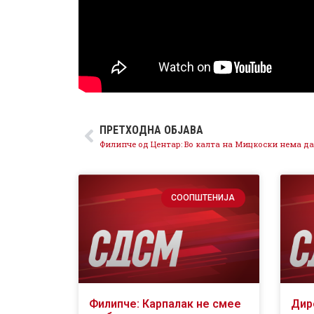
ПРЕТХОДНА ОБЈАВА
СООПШТЕНИЈА
Филипче: Карпалак не смее
Дир