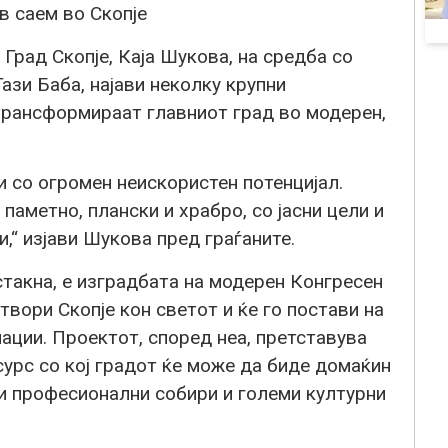
в саем во Скопје
Град Скопје, Каја Шукова, на средба со
ази Баба, најави неколку крупни
трансформираат главниот град во модерен,
о и со огромен неискористен потенцијал.
 паметно, плански и храбро, со јасни цели и
,“ изјави Шукова пред граѓаните.
истакна, е изградбата на модерен Конгресен
твори Скопје кон светот и ќе го постави на
ации. Проектот, според неа, претставува
сурс со кој градот ќе може да биде домаќин
 и професионални собири и големи културни