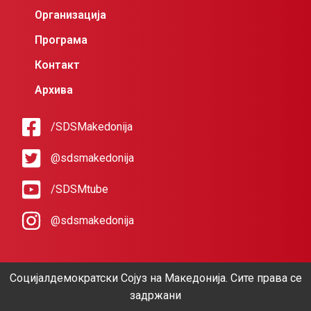
Организација
Програма
Контакт
Архива
/SDSMakedonija
@sdsmakedonija
/SDSMtube
@sdsmakedonija
Социјалдемократски Сојуз на Македонија. Сите права се
задржани