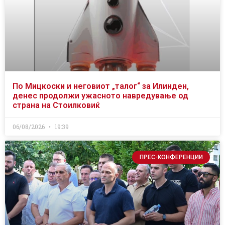
По Мицкоски и неговиот „талог“ за Илинден,
денес продолжи ужасното навредување од
страна на Стоилковиќ
06/08/2026
19:39
ПРЕС-КОНФЕРЕНЦИИ