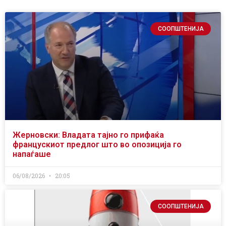
СООПШТЕНИЈА
Жерновски: Владата тајно го прифаќа
францускиот предлог што во опозиција го
напаѓаше
06/08/2026
20:05
СООПШТЕНИЈА