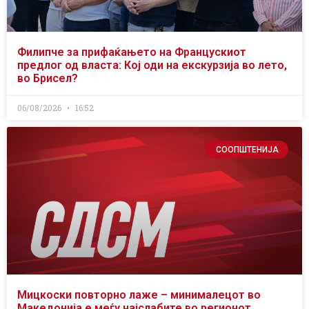
Филипче за прифаќањето на Францускиот
предлог од власта: Кој оди на екскурзија во лето,
во Брисел?
06/08/2026
16:52
СООПШТЕНИЈА
Мицкоски повторно лаже – минималецот во
Македонија е меѓу најслабите во регионот