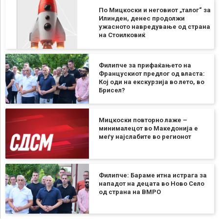
По Мицкоски и неговиот „талог“ за
Илинден, денес продолжи
ужасното навредување од страна
на Стоилковиќ
Филипче за прифаќањето на
Францускиот предлог од власта:
Кој оди на екскурзија во лето, во
Брисел?
Мицкоски повторно лаже –
минималецот во Македонија е
меѓу најслабите во регионот
Филипче: Бараме итна истрага за
нападот на децата во Ново Село
од страна на ВМРО