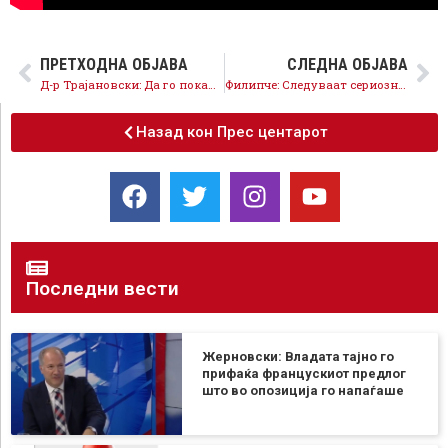
ПРЕТХОДНА ОБЈАВА
СЛЕДНА ОБЈАВА
Д-р Трајановски: Да го покажеме нашето единство, решителност и верба во подобра иднина
Филипче: Следуваат сериозни кадровски промени во СДСМ
Назад кон Прес центарот
Последни вести
Жерновски: Владата тајно го
прифаќа францускиот предлог
што во опозиција го напаѓаше