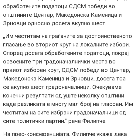
обработените податоци СДСМ победи во
општините Центар, Македонска Каменица и
Зрновци односно досега вкупно шест.
„Им честитам на граѓаните за достоинственото
гласање во вториот круг на локалните избори.
Според досега обработените податоци, покрај
освоените три градоначалнички места во
првиот изборен круг, СДСМ победи во Центар,
Македонска Каменица и Зрновци, досега тоа
се вкупно шест градоначалници. Очекуваме
конечни резултати од уште неколку општини
каде разликата е многу мал број на гласови. Им
честитам на сите избрани градоначалници од
сите политички партии.“ рече Филипче.
На прес-конференцијата, Филипче укажа дека