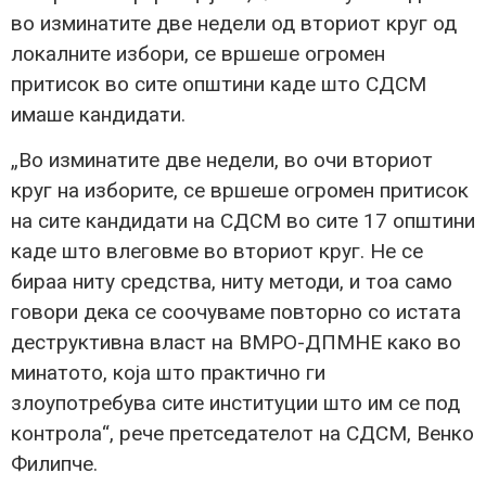
во изминатите две недели од вториот круг од
локалните избори, се вршеше огромен
притисок во сите општини каде што СДСМ
имаше кандидати.
„Во изминатите две недели, во очи вториот
круг на изборите, се вршеше огромен притисок
на сите кандидати на СДСМ во сите 17 општини
каде што влеговме во вториот круг. Не се
бираа ниту средства, ниту методи, и тоа само
говори дека се соочуваме повторно со истата
деструктивна власт на ВМРО-ДПМНЕ како во
минатото, која што практично ги
злоупотребува сите институции што им се под
контрола“, рече претседателот на СДСМ, Венко
Филипче.