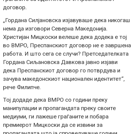
договор.
„Гордана Силјановска изјавуваше дека никогаш
нема да изговори Северна Македонија.
Христијан Мицкоски велеше дека додека е тој
во ВМРО, Преспанскиот договор не е завршена
работа. И што сега се случи? Претседателката
Гордана Сиљановска Давкова јавно изјави
дека Преспанскиот договор го потврдува и
зачува македонскиот национален идентитет“,
рече Филипче.
Тој додаде дека ВМРО со години преку
манипулации и пропагандата преку своите
медиуми, ги лажеше граѓаните и побара
премиерот Мицкоски да се извини за
пропагандата што ја спроведуваше години