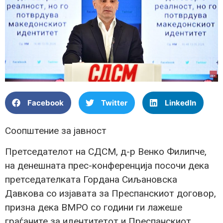
Facebook
Twitter
LinkedIn
Соопштение за јавност
Претседателот на СДСМ, д-р Венко Филипче,
на денешната прес-конференција посочи дека
претседателката Гордана Сиљановска
Давкова со изјавата за Преспанскиот договор,
призна дека ВМРО со години ги лажеше
граѓаните за идентитетот и Преспанскиот