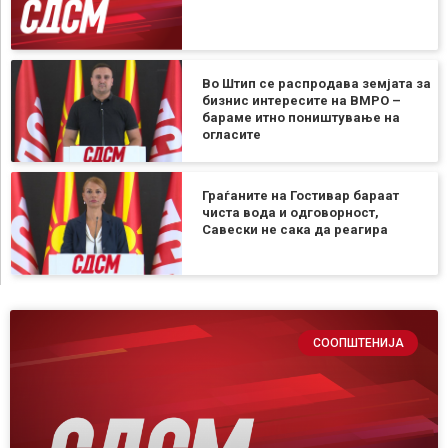
Во Штип се распродава земјата за
бизнис интересите на ВМРО –
бараме итно поништување на
огласите
Граѓаните на Гостивар бараат
чиста вода и одговорност,
Савески не сака да реагира
СООПШТЕНИЈА