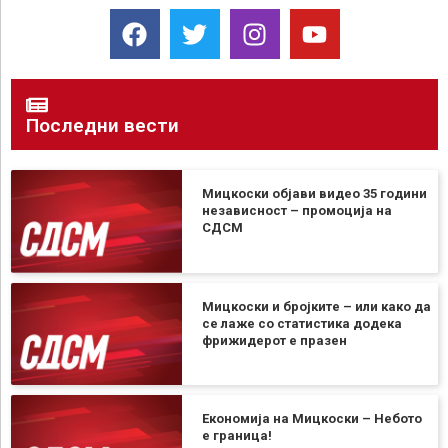
Последни вести
Мицкоски објави видео 35 години
независност – промоција на
СДСМ
Мицкоски и бројките – или како да
се лаже со статистика додека
фрижидерот е празен
Економија на Мицкоски – Небото
е граница!