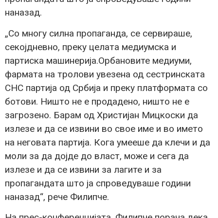
наназад.
„Со многу силна пропаганда, се сервираше,
секојдневно, преку целата медиумска и
партиска машинерија.Орбановите медиуми,
фармата на тролови увезена од сестринската
СНС партија од Србија и преку платформата со
ботови. Ништо не е продадено, ништо не е
загрозено. Барам од Христијан Мицкоски да
излезе и да се извини во свое име и во името
на неговата партија. Кога умееше да клечи и да
моли за да дојде до власт, може и сега да
излезе и да се извини за лагите и за
пропагандата што ја спроведуваше години
наназад“, рече Филипче.
На прес-конференцијата, Филипче порача дека