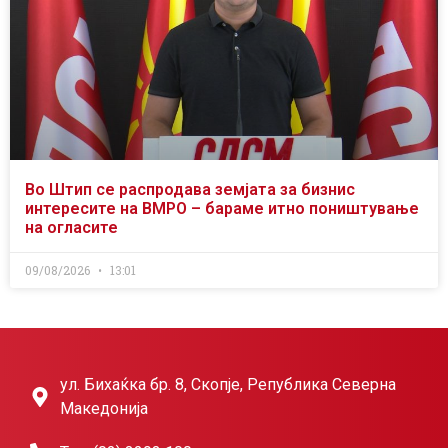
Во Штип се распродава земјата за бизнис
интересите на ВМРО – бараме итно поништување
на огласите
09/08/2026
13:01
ул. Бихаќка бр. 8, Скопје, Република Северна
Македонија