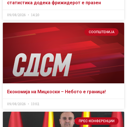
статистика додека фрижидерот е празен
09/08/2026
14:20
СООПШТЕНИЈА
Економија на Мицкоски – Небото е граница!
09/08/2026
13:02
ПРЕС-КОНФЕРЕНЦИИ