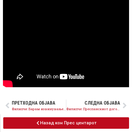
ПРЕТХОДНА ОБЈАВА
СЛЕДНА ОБЈАВА
Филипче: Барам извинување од Мицкоски и ВМРО за граѓаните на Македонија!
Филипче: Преспанскиот договор го зајакнува, а не го загрозува македонскиот идентитет
Назад кон Прес центарот