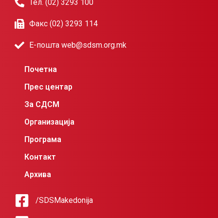
Тел. (02) 3293 100
Факс (02) 3293 114
Е-пошта web@sdsm.org.mk
Почетна
Прес центар
За СДСМ
Организација
Програма
Контакт
Архива
/SDSMakedonija