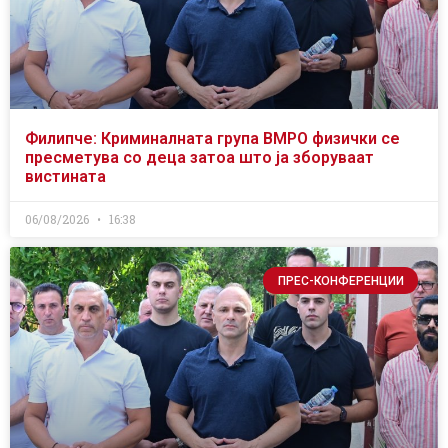
Филипче: Криминалната група ВМРО физички се
пресметува со деца затоа што ја зборуваат
вистината
06/08/2026
16:38
ПРЕС-КОНФЕРЕНЦИИ