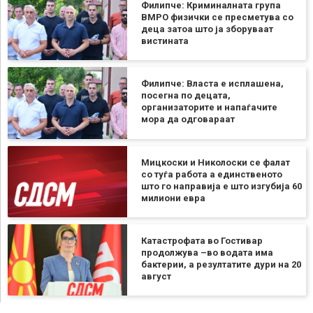
Филипче: Криминалната група
ВМРО физички се пресметува со
деца затоа што ја зборуваат
вистината
Филипче: Власта е исплашена,
посегна по децата,
организаторите и напаѓачите
мора да одговараат
Мицкоски и Николоски се фалат
со туѓа работа а единственото
што го направија е што изгубија 60
милиони евра
Катастрофата во Гостивар
продолжува –во водата има
бактерии, а резултатите дури на 20
август