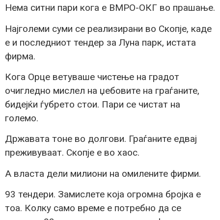
Нема ситни пари кога е ВМРО-ОКГ во прашање.
Најголеми суми се реализирани во Скопје, каде
е и последниот тендер за Луна парк, истата
фирма.
Кога Орце ветуваше чистење на градот
очигледно мислел на џебовите на граѓаните,
бидејќи ѓубрето стои. Пари се чистат на
големо.
Државата тоне во долгови. Граѓаните едвај
преживуваат. Скопје е во хаос.
А власта дели милиони на омилените фирми.
93 тендери. Замислете која огромна бројка е
тоа. Колку само време е потребно да се