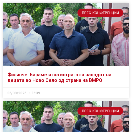
ПРЕС-КОНФЕРЕНЦИИ
Филипче: Бараме итна истрага за нападот на
децата во Ново Село од страна на ВМРО
06/08/2026
16:39
ПРЕС-КОНФЕРЕНЦИИ