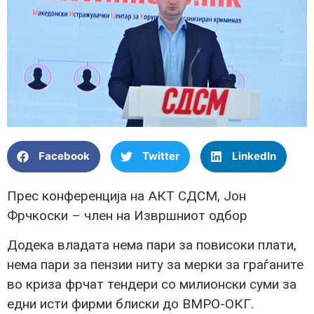
Facebook
Twitter
LinkedIn
Прес конференција на АКТ СДСМ, Јон
Фрчкоски – член на Извршниот одбор
Додека владата нема пари за повисоки плати,
нема пари за пензии ниту за мерки за граѓаните
во криза фрчат тендери со милионски суми за
едни исти фирми блиски до ВМРО-ОКГ.