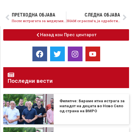
ПРЕТХОДНА ОБЈАВА
СЛЕДНА ОБЈАВА
После истрагата за медиуми, започна истрагата за 4iG-наскоро Мицкоски ќе мора да „одговари“ пред граѓаните
ЗНАМ се распаѓа, ја одработи својата задача – сега служи за дефокус
Назад кон Прес центарот
Последни вести
Филипче: Бараме итна истрага за
нападот на децата во Ново Село
од страна на ВМРО