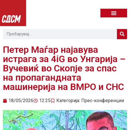
Петер Маѓар најавува
истрага за 4iG во Унгарија –
Вучевиќ во Скопје за спас
на пропагандната
машинерија на ВМРО и СНС
18/05/2026
12:25
Категорија:
Прес-конференции