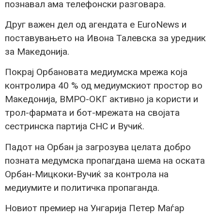
познавал ама телефонски разговара.
Друг важен дел од агендата е EuroNews и
поставувањето на Ивона Талевска за уредник
за Македонија.
Покрај Орбановата медиумска мрежа која
контролира 40 % од медиумскиот простор во
Македонија, ВМРО-ОКГ активно ја користи и
трол-фармата и бот-мрежата на својата
сестринска партија СНС и Вучиќ.
Падот на Орбан ја загрозува целата добро
позната медумска пропагдана шема на оската
Орбан-Мицкоки-Вучиќ за контрола на
медиумите и политичка пропаганда.
Новиот премиер на Унгарија Петер Маѓар