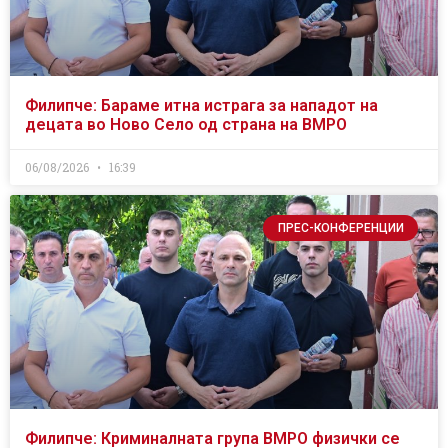
Филипче: Бараме итна истрага за нападот на
децата во Ново Село од страна на ВМРО
06/08/2026
16:39
ПРЕС-КОНФЕРЕНЦИИ
Филипче: Криминалната група ВМРО физички се