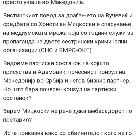
престојуваше во Македонија.
Вистинскиот повод за доаѓањето на Вучевиќ и
средбата со Христијан Мицкоски е спасување
на медиумската мрежа која со години служи за
пропаганда на двете сестрински криминални
организации (СНС и ВМРО-ОКГ).
Видовме партиски состанок на којшто
присуства и Адамовиќ, почесниот конзул на
Македонија во Србија и негов бизнис партнер.
Но што бара почесен конзул на партиски
состанок?
Зарем Мицкоски не рече дека амбасадорот го
поставил?
Иста приказна како со обвинителот кого не го