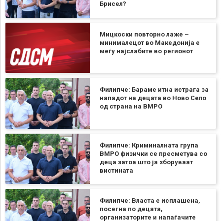
Брисел?
Мицкоски повторно лаже –
минималецот во Македонија е
меѓу најслабите во регионот
Филипче: Бараме итна истрага за
нападот на децата во Ново Село
од страна на ВМРО
Филипче: Криминалната група
ВМРО физички се пресметува со
деца затоа што ја зборуваат
вистината
Филипче: Власта е исплашена,
посегна по децата,
организаторите и напаѓачите