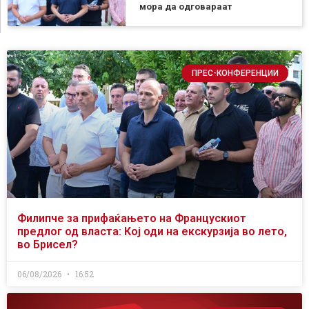
мора да одговараат
ПРЕС-КОНФЕРЕНЦИИ
Филипче за прифаќањето на Францускиот
предлог од власта: Кој оди на екскурзија во лето,
во Брисел?
06/08/2026
16:52