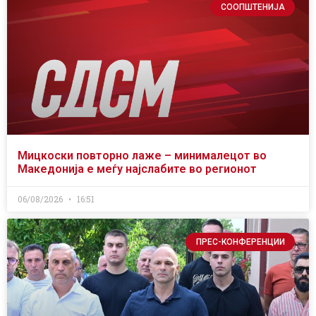
СООПШТЕНИЈА
Мицкоски повторно лаже – минималецот во
Македонија е меѓу најслабите во регионот
06/08/2026
16:51
ПРЕС-КОНФЕРЕНЦИИ