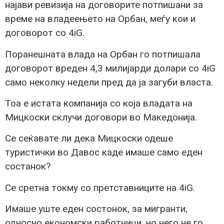
најави ревизија на договорите потпишани за
време на владеењето на Орбан, меѓу кои и
договорот со 4iG.
Поранешната влада на Орбан го потпишала
договорот вреден 4,3 милијарди долари со 4iG
само неколку недели пред да ја загуби власта.
Тоа е истата компанија со која владата на
Мицкоски склучи договори во Македонија.
Се сеќавате ли дека Мицкоски одеше
туристички во Давос каде имаше само еден
состанок?
Се сретна токму со претставниците на 4iG.
Имаше уште еден состонок, за мигранти,
односно економски работници, но него не го