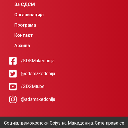
За СДСМ
Организација
Програма
Контакт
Архива
/SDSMakedonija
@sdsmakedonija
/SDSMtube
@sdsmakedonija
Социјалдемократски Сојуз на Македонија. Сите права се