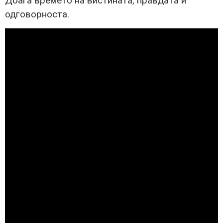
Доаѓа времето на вистината, правдата и
одговорноста.