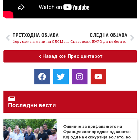
ПРЕТХОДНА ОБЈАВА
СЛЕДНА ОБЈАВА
Форумот на жени на СДСМ против омразата и навредите на Миленко и Тасевски, највуваме и пријави
Спасовски: ВМРО да не бега од законот што самите го најавуваа за ограничување на двојните државјанства за министрите
Назад кон Прес центарот
Последни вести
Филипче за прифаќањето на
Францускиот предлог од власта:
Кој оди на екскурзија во лето, во