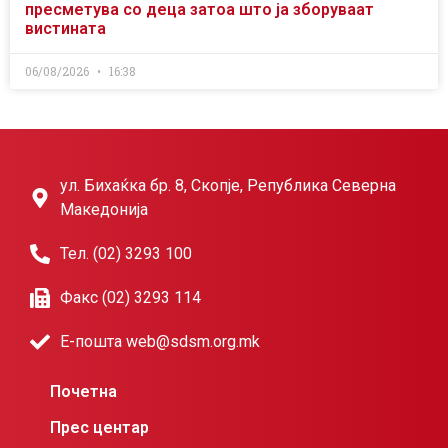
пресметува со деца затоа што ја зборуваат
вистината
06/08/2026
16:38
ул. Бихаќка бр. 8, Скопје, Република Северна
Македонија
Тел. (02) 3293 100
Факс (02) 3293 114
Е-пошта web@sdsm.org.mk
Почетна
Прес центар