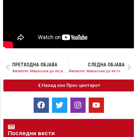
ПРЕТХОДНА ОБЈАВА
СЛЕДНА ОБЈАВА
Филипче: Мицкоски да не ја ризикува иднината на младите, заедно да ја преземеме одговорноста за уставните измени
Филипче: Мицкоски да не го користи нон-пејперот на Мерц како алиби за неисплнување на реформите
Назад кон Прес центарот
Последни вести