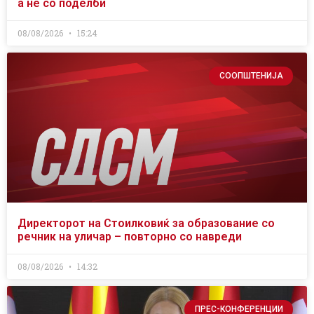
а не со поделби
08/08/2026
15:24
СООПШТЕНИЈА
Директорот на Стоилковиќ за образование со
речник на уличар – повторно со навреди
08/08/2026
14:32
ПРЕС-КОНФЕРЕНЦИИ