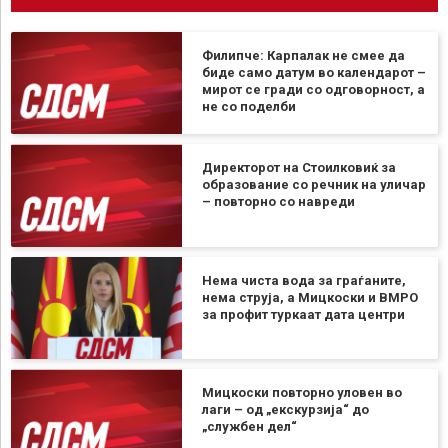
Филипче: Карпалак не смее да
биде само датум во календарот –
мирот се гради со одговорност, а
не со поделби
Директорот на Стоилковиќ за
образование со речник на уличар
– повторно со навреди
Нема чиста вода за граѓаните,
нема струја, а Мицкоски и ВМРО
за профит туркаат дата центри
Мицкоски повторно уловен во
лаги – од „екскурзија“ до
„службен дел“