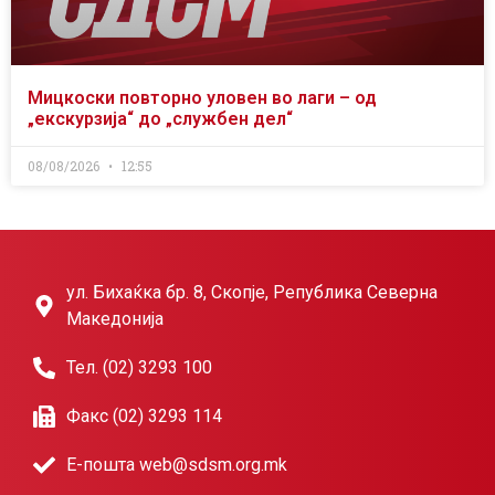
Мицкоски повторно уловен во лаги – од
„екскурзија“ до „службен дел“
08/08/2026
12:55
ул. Бихаќка бр. 8, Скопје, Република Северна
Македонија
Тел. (02) 3293 100
Факс (02) 3293 114
Е-пошта web@sdsm.org.mk