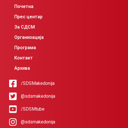
Почетна
Прес центар
За СДСМ
Организација
Програма
Контакт
Архива
/SDSMakedonija
@sdsmakedonija
/SDSMtube
@sdsmakedonija