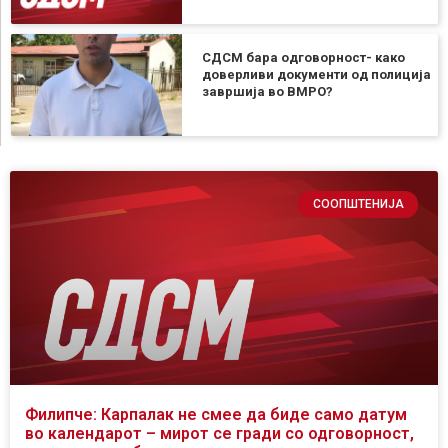
СДСМ бара одговорност- како
доверливи документи од полиција
завршија во ВМРО?
СООПШТЕНИЈА
Филипче: Карпалак не смее да биде само датум
во календарот – мирот се гради со одговорност,