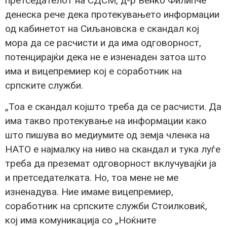
претседателот на СДСМ, д-р Венко Филипче
денеска рече дека протекувањето информации
од кабинетот на Сиљановска е скандал кој
мора да се расчисти и да има одговорност,
потенцирајќи дека не е изненаден затоа што
има и вицепремиер кој е соработник на
српските служби.
„Тоа е скандал којшто треба да се расчисти. Да
има такво протекување на информации како
што пишува во медиумите од земја членка на
НАТО е најмалку на ниво на скандал и тука луѓе
треба да преземат одговорност вклучувајќи ја
и претседателката. Но, тоа мене не ме
изненадува. Ние имаме вицепремиер,
соработник на српските служби Стоилковиќ,
кој има комуникација со „Ноќните