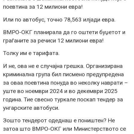
поевтина за 12 милиони евра!
Или по автобус, точно 78,563 илјади евра.
ВМРО-ОКГ планирала да го оштети буџетот и
граѓаните за речиси 12 милиони евра!
Толку им е тарифата.
И не, ова не е случајна грешка. Организирана
криминална група бил писмено предупредена
за оваа поевтина понуда во неколку наврати –
уште во ноември 2024 и во декември 2025
година. Тие свесно туркале поскап тендер за
унгарските автобуси.
Зошто тендерот одеднаш е поништен? Не
затоа што ВМРО-ОКГ или Министерството се