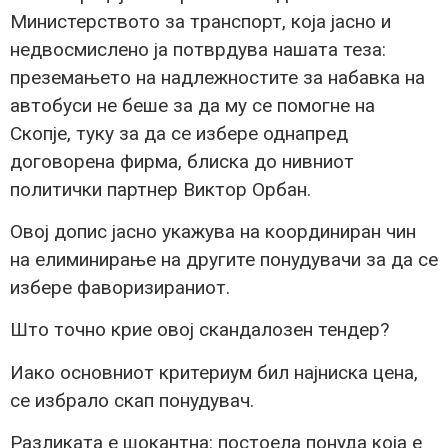
Министерството за транспорт, која јасно и
недвосмислено ја потврдува нашата теза:
преземањето на надлежностите за набавка на
автобуси не беше за да му се помогне на
Скопје, туку за да се избере однапред
договорена фирма, блиска до нивниот
политички партнер Виктор Орбан.
Овој допис јасно укажува на координиран чин
на елиминирање на другите понудувачи за да се
избере фаворизираниот.
Што точно крие овој скандалозен тендер?
Иако основниот критериум бил најниска цена,
се избрало скап понудувач.
Разликата е шокантна: постоела понуда која е