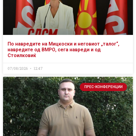
По навредите на Мицкоски и неговиот „талог“,
навредите од ВМРО, сега навреди и од
Стоилковиќ
07/08/2026
12:47
ПРЕС-КОНФЕРЕНЦИИ