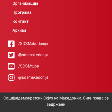
Организација
Програма
Контакт
Архива
/SDSMakedonija
@sdsmakedonija
/SDSMtube
@sdsmakedonija
Социјалдемократски Сојуз на Македонија. Сите права се
задржани