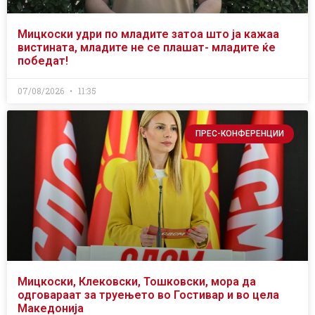
Мицкоски удри по младите затоа што ја кажаа
вистината, младите не се плашат- младите ќе
победат!
07/08/2026
11:35
ПРЕС-КОНФЕРЕНЦИИ
Мицкоски, Клековски, Тошковски, мора да
одговараат за труењето во Гостивар и во цела
Македонија