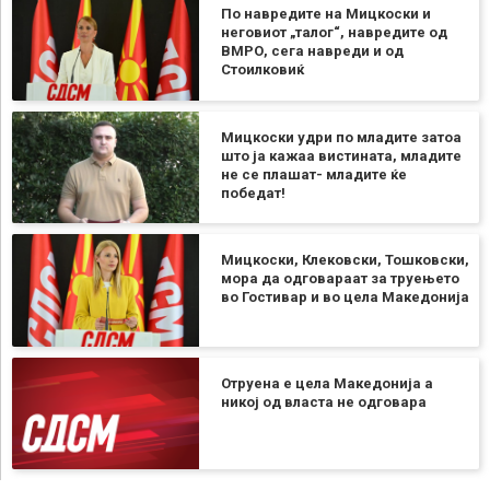
По навредите на Мицкоски и
неговиот „талог“, навредите од
ВМРО, сега навреди и од
Стоилковиќ
Мицкоски удри по младите затоа
што ја кажаа вистината, младите
не се плашат- младите ќе
победат!
Мицкоски, Клековски, Тошковски,
мора да одговараат за труењето
во Гостивар и во цела Македонија
Отруена е цела Македонија а
никој од власта не одговара