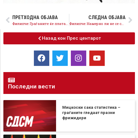
ПРЕТХОДНА ОБЈАВА
СЛЕДНА ОБЈАВА
Филипче: Граѓаните ќе платат дополнителни 20 милиони евра за камати од скапите задолжувања
Филипче: Намерно ли не се спроведуваат реформите за ЕУ за да се земаат скапи кредити?
Назад кон Прес центарот
Последни вести
Мицкоски сака статистика –
граѓаните гледаат празни
фрижидери