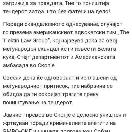
загрижија за правдата. Тие го поништија
тендерот затоа што беа фатени на дело!
Поради скандалозното однесување, случајот
го презема американскиот адвокатски тим „The
Ticktin Law Group“, кој најавува дека за овој
меѓународен скандал ќе ги извести Белата
куќа, Стејт департментот и Американската
амбасада во Скопје.
Свесни дека ќе одговараат и исплашени од
меѓународниот притисок, тие набрзина се
обидоа да ги сокријат трагите преку
поништување на тендерот.
Јавниот превоз во Скопје е целосно уништен и
жртвуван поради криминалните апетити на
ВМРО-ОКГ и нивните долгови кон Орбан.