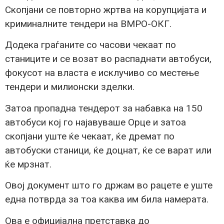
Скопјани се повторно жртва на корупцијата и
криминалните тендери на ВМРО-ОКГ.
Додека граѓаните со часови чекаат по
станиците и се возат во распаднати автобуси,
фокусот на власта е исклучиво со местење
тендери и милионски зделки.
Затоа пропадна тендерот за набавка на 150
автобуси кој го најавуваше Орце и затоа
скопјани уште ќе чекаат, ќе дремат по
автобуски станици, ќе доцнат, ќе се варат или
ќе мрзнат.
Овој документ што го држам во рацете е уште
една потврда за тоа каква им била намерата.
Ова е официјална претставка до