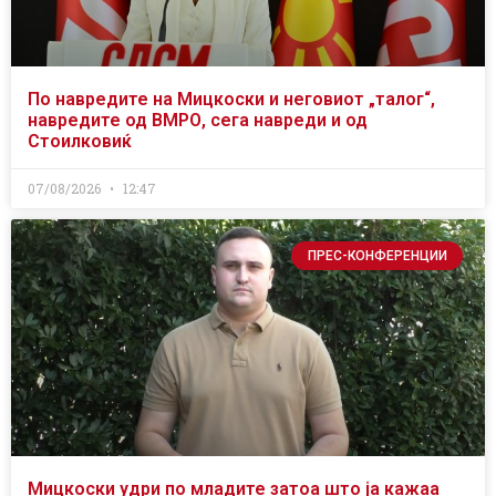
По навредите на Мицкоски и неговиот „талог“,
навредите од ВМРО, сега навреди и од
Стоилковиќ
07/08/2026
12:47
ПРЕС-КОНФЕРЕНЦИИ
Мицкоски удри по младите затоа што ја кажаа