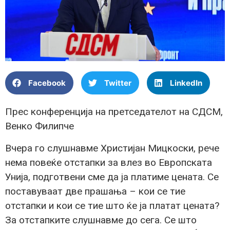
Facebook
Twitter
LinkedIn
Прес конференција на претседателот на СДСМ,
Венко Филипче
Вчера го слушнавме Христијан Мицкоски, рече
нема повеќе отстапки за влез во Европската
Унија, подготвени сме да ја платиме цената. Се
поставуваат две прашања – кои се тие
отстапки и кои се тие што ќе ја платат цената?
За отстапките слушнавме до сега. Се што