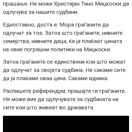
прашање. Не може Христијан Тино Мицкоски да
одлучува за нашите судбини.
Едноставно, доста е. Мора граѓаните да
одлучат за тоа. Затоа што граѓаните, нивните
семејства, нивните деца, ќе ја плаќаат цената
на овие погрешни политики на Мицкоски.
Затоа граѓаните се единствени кои што можат
да одлучат за својата судбина. Не сакаме сите
да ја плаќаме оваа цена. Сакаме иднина.
Распишете референдум, прашајте ги граѓаните.
Не може вие да одлучувате за судбината на
сите кои што живеат во државата.