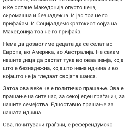
и ќе остане Македонија опустошена,
сиромашна и безнадежна. И јас тоа не го
прифаќам. И Социјалдемократскиот сојуз на
Македонија тоа не го прифаќа.
Нема да дозволиме децата да се селат во
Европа, во Америка, во Австралија. Не сакам
нашите деца да растат тука во оваа земја, која
што е безнадежна, којашто нема иднина и во
којашто не ја гледаат својата шанса.
Затоа ова веќе не е политичко прашање. Ова е
прашање на сите нас, за секој еден граѓанин, за
нашите семејства. Едноставно прашање за
нашата иднина.
Ова, почитувани граѓани, е референдумско