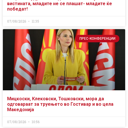
вистината, младите не се плашат- младите ќе
победат!
07/08/2026
11:35
ПРЕС-КОНФЕРЕНЦИИ
Мицкоски, Клековски, Тошковски, мора да
одговараат за труењето во Гостивар и во цела
Македонија
07/08/2026
10:56