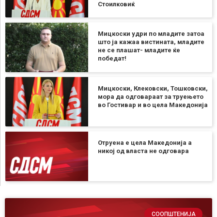
Стоилковиќ
Мицкоски удри по младите затоа
што ја кажаа вистината, младите
не се плашат- младите ќе
победат!
Мицкоски, Клековски, Тошковски,
мора да одговараат за труењето
во Гостивар и во цела Македонија
Отруена е цела Македонија а
никој од власта не одговара
СООПШТЕНИЈА