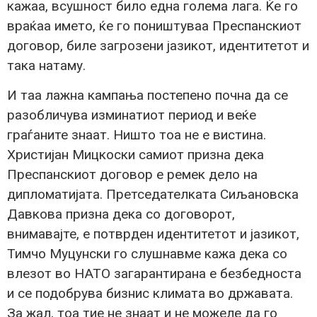
кажаа, всушност било една голема лага. Ќе го
враќаа името, ќе го поништуваа Преспанскиот
договор, биле загрозени јазикот, идентитетот и
така натаму.
И таа лажна кампања постепено почна да се
разобличува изминатиот период и веќе
граѓаните знаат. Ништо тоа не е вистина.
Христијан Мицкоски самиот призна дека
Преспанскиот договор е ремек дело на
дипломатијата. Претседателката Сиљановска
Давкова призна дека со договорот,
внимавајте, е потврден идентитетот и јазикот,
Тимчо Муцунски го слушнавме кажа дека со
влезот во НАТО загарантирана е безбедноста
и се подобрува бизнис климата во државата.
За жал, тоа тие не знаат и не можеле да го