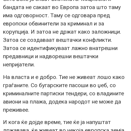
бандата не сакаат во Европа затоа што таму
има одговорност. Таму се одговара пред
европски обвинители за криминал и за
корупција. И затоа не држат како заложници.
Затоа се создаваат вештачки конфликти.
Затоа се идентификуваат лажно внатрешни
предавници и надворешни вештачки
непријатели.
На власта и е добро. Тие не живеат лошо како
граѓаните. Со бугарските пасоши во џеб, со
криминалните партиски тендери, со владините
авиони на плажа, додека народот не може да
преживее.
И кога ќе дојде време, тие ќе ја напуштат
државава, ќе живеат во некоја европска земја