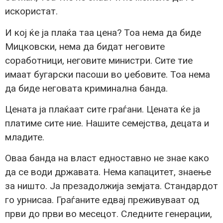
искористат.
И кој ќе ја плаќа таа цена? Тоа нема да биде
Мицковски, нема да бидат неговите
соработници, неговите министри. Сите тие
имаат бугарски пасоши во џебовите. Тоа нема
да биде неговата криминална банда.
Цената ја плаќаат сите граѓани. Цената ќе ја
платиме сите ние. Нашите семејства, децата и
младите.
Оваа банда на власт едноставно не знае како
да се води државата. Нема капацитет, знаење
за ништо. Ја презадолжија земјата. Стандардот
го урнисаа. Граѓаните едвај преживуваат од
први до први во месецот. Следните генерации,