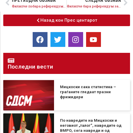
ПРЕТХОДНА ОБЈАВА
СЛЕДНА ОБЈАВА
Филипче побара референдум за ЕУ: Граѓаните да одлучат дали сакаат да ја платат цената заради Мицкоски
Филипче бара референдум за ЕУ: Граѓаните да ја земат судбината во свои раце
Назад кон Прес центарот
Последни вести
Мицкоски сака статистика –
граѓаните гледаат празни
фрижидери
По навредите на Мицкоски и
неговиот „талог“, навредите од
ВМРО, сега навреди и од