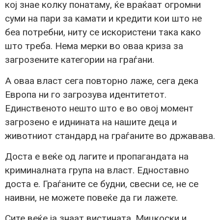
кој знае колку понатаму, ќе враќаат огромни
суми на пари за камати и кредити кои што не
беа потребни, ниту се искористени така како
што треба. Нема мерки во оваа криза за
загрозените категории на граѓани.
А оваа власт сега повторно лаже, сега дека
Европа ни го загрозува идентитетот.
Единственото нешто што е во овој момент
загрозено е иднината на нашите деца и
животниот стандард на граѓаните во државава.
Доста е веќе од лагите и пропагандата на
криминалната група на власт. Едноставно
доста е. Граѓаните се будни, свесни се, не се
наивни, не можете повеќе да ги лажете.
Сите веќе ја знаат вистината. Мицкоски и