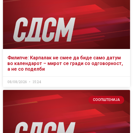
Филипче: Карпалак не смее да биде само датум
во календарот – мирот се гради со одговорност,
а не со поделби
08/08/2026
15:24
СООПШТЕНИЈА