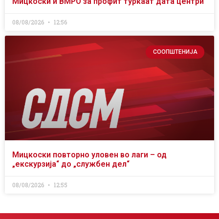
Мицкоски и ВМРО за профит туркаат дата центри
08/08/2026
12:56
СООПШТЕНИЈА
Мицкоски повторно уловен во лаги – од
„екскурзија“ до „службен дел“
08/08/2026
12:55