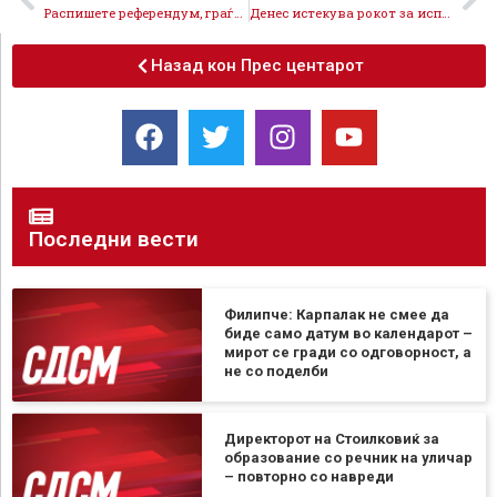
Распишете референдум, граѓаните да одлучат за иднината на земјата
Денес истекува рокот за исполнување на Реформската агенда – уште една лага на Мицкоски
Назад кон Прес центарот
Последни вести
Филипче: Карпалак не смее да
биде само датум во календарот –
мирот се гради со одговорност, а
не со поделби
Директорот на Стоилковиќ за
образование со речник на уличар
– повторно со навреди