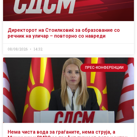
Директорот на Стоилковиќ за образование со
речник на уличар – повторно со навреди
08/08/2026
14:32
ПРЕС-КОНФЕРЕНЦИИ
Нема чиста вода за граѓаните, нема струја, а