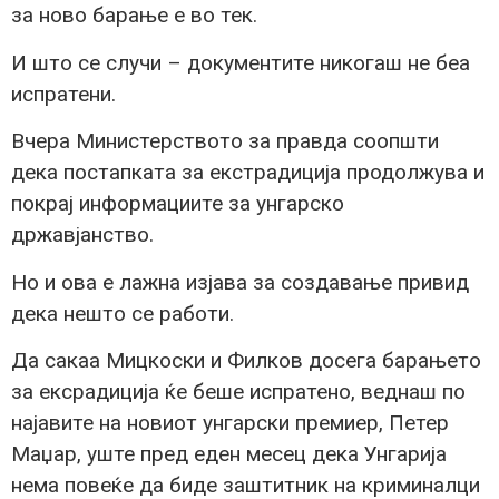
за ново барање е во тек.
И што се случи – документите никогаш не беа
испратени.
Вчера Министерството за правда соопшти
дека постапката за екстрадиција продолжува и
покрај информациите за унгарско
државјанство.
Но и ова е лажна изјава за создавање привид
дека нешто се работи.
Да сакаа Мицкоски и Филков досега барањето
за ексрадиција ќе беше испратено, веднаш по
најавите на новиот унгарски премиер, Петер
Маџар, уште пред еден месец дека Унгарија
нема повеќе да биде заштитник на криминалци