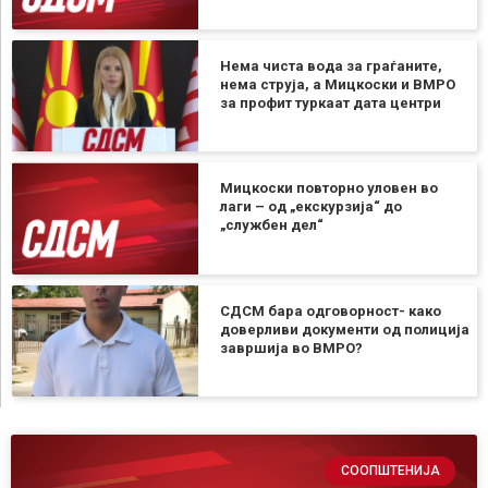
Нема чиста вода за граѓаните,
нема струја, а Мицкоски и ВМРО
за профит туркаат дата центри
Мицкоски повторно уловен во
лаги – од „екскурзија“ до
„службен дел“
СДСМ бара одговорност- како
доверливи документи од полиција
завршија во ВМРО?
СООПШТЕНИЈА