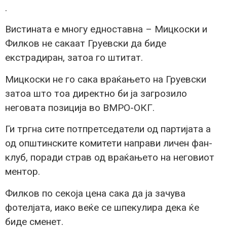
.
Вистината е многу едноставна – Мицкоски и
Филков не сакаат Груевски да биде
екстрадиран, затоа го штитат.
Мицкоски не го сака враќањето на Груевски
затоа што тоа директно би ја загрозило
неговата позиција во ВМРО-ОКГ.
Ги тргна сите потпретседатели од партијата а
од општинските комитети направи личен фан-
клуб, поради страв од враќањето на неговиот
ментор.
Филков по секоја цена сака да ја зачува
фотелјата, иако веќе се шпекулира дека ќе
биде сменет.