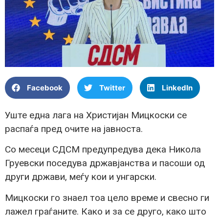
Facebook
Twitter
LinkedIn
Уште една лага на Христијан Мицкоски се
распаѓа пред очите на јавноста.
Со месеци СДСМ предупредува дека Никола
Груевски поседува државјанства и пасоши од
други држави, меѓу кои и унгарски.
Мицкоски го знаел тоа цело време и свесно ги
лажел граѓаните. Како и за се друго, како што