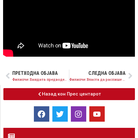
ПРЕТХОДНА ОБЈАВА
СЛЕДНА ОБЈАВА
Филипче: Бандата предводена од Мицкоски ќе одговара и ќе ги враќа парите
Филипче: Власта да распише Референдум – граѓаните да одлучат за европската иднина на Македонија
Назад кон Прес центарот