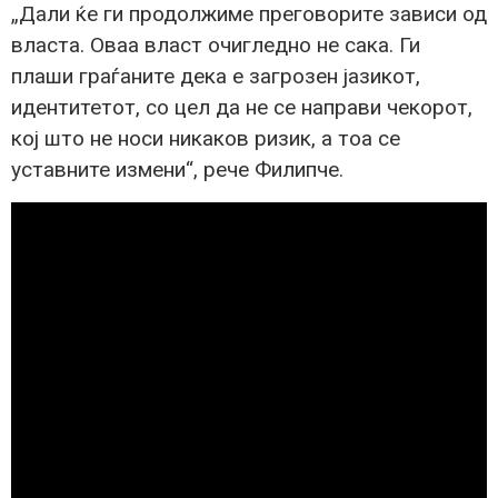
„Дали ќе ги продолжиме преговорите зависи од
власта. Оваа власт очигледно не сака. Ги
плаши граѓаните дека е загрозен јазикот,
идентитетот, со цел да не се направи чекорот,
кој што не носи никаков ризик, а тоа се
уставните измени“, рече Филипче.