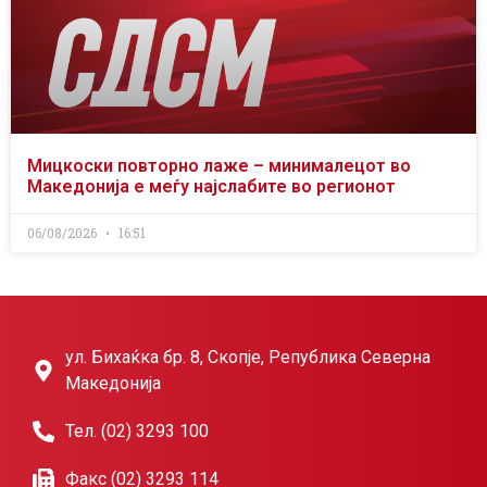
Мицкоски повторно лаже – минималецот во
Македонија е меѓу најслабите во регионот
06/08/2026
16:51
ул. Бихаќка бр. 8, Скопје, Република Северна
Македонија
Тел. (02) 3293 100
Факс (02) 3293 114