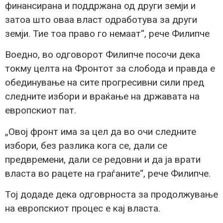
финансирана и поддржана од други земји и
затоа што оваа власт одработува за други
земји. Тие тоа право го немаат“, рече Филипче
Воедно, во одговорот Филипче посочи дека
токму целта на Фронтот за слобода и правда е
обединување на сите прогресивни сили пред
следните избори и враќање на државата на
европскиот пат.
„Овој фронт има за цел да во очи следните
избори, без разлика кога се, дали се
предвремени, дали се редовни и да ја врати
власта во рацете на граѓаните“, рече Филипче.
Тој додаде дека одговрноста за продолжување
на европскиот процес е кај власта.