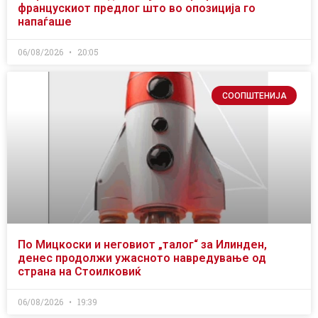
францускиот предлог што во опозиција го
напаѓаше
06/08/2026
20:05
СООПШТЕНИЈА
По Мицкоски и неговиот „талог“ за Илинден,
денес продолжи ужасното навредување од
страна на Стоилковиќ
06/08/2026
19:39