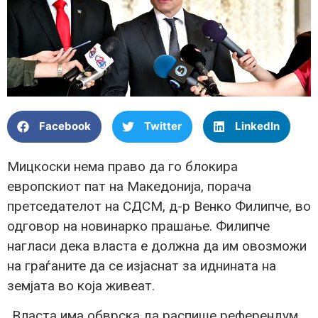
Facebook
Twitter
LinkedIn
Мицкоски нема право да го блокира
европскиот пат на Македонија, порача
претседателот на СДСМ, д-р Венко Филипче, во
одговор на новинарко прашање. Филипче
нагласи дека власта е должна да им овозможи
на граѓаните да се изјаснат за иднината на
земјата во која живеат.
„Власта има обврска да распише референдум,