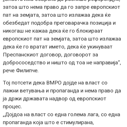
затоа што нема право да го запре европскиот
пат на земјата, затоа што излажаа дека ќе
обезбедат подобра преговарачка позиција и
никогаш не кажаа дека ќе го блокираат
европскиот пат на земјата, затоа што излажаа
дека ќе го вратат името, дека ќе укинуваат
Преспанскиот договор, договорот за
добрососедство и ништо од тоа не направија“,
рече Филипче.
Тој потсети дека ВМРО дојде на власт со
лажни ветувања и пропаганда и нема право да
ја држи државата надвор од европскиот
процес.
„Дојдоа на власт со една голема лага, со една
пропаганда која што е стимулирана,