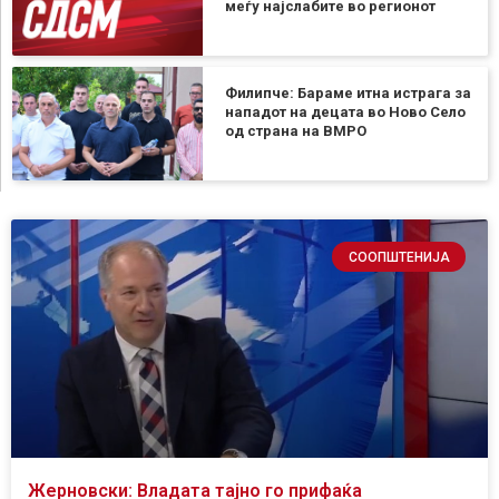
меѓу најслабите во регионот
Филипче: Бараме итна истрага за
нападот на децата во Ново Село
од страна на ВМРО
СООПШТЕНИЈА
Жерновски: Владата тајно го прифаќа