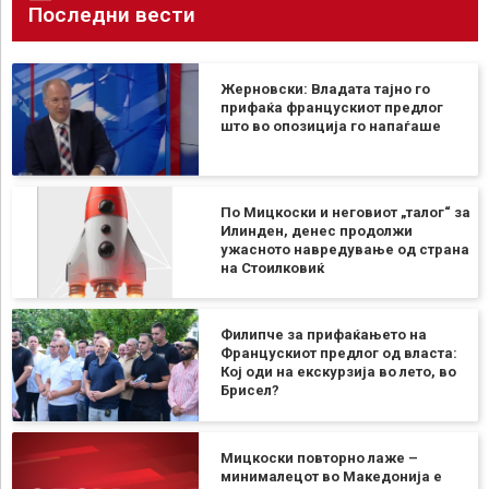
Последни вести
Жерновски: Владата тајно го
прифаќа францускиот предлог
што во опозиција го напаѓаше
По Мицкоски и неговиот „талог“ за
Илинден, денес продолжи
ужасното навредување од страна
на Стоилковиќ
Филипче за прифаќањето на
Францускиот предлог од власта:
Кој оди на екскурзија во лето, во
Брисел?
Мицкоски повторно лаже –
минималецот во Македонија е