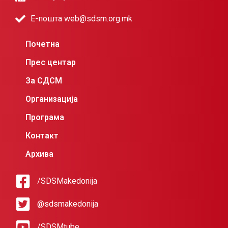
Е-пошта web@sdsm.org.mk
Почетна
Прес центар
За СДСМ
Организација
Програма
Контакт
Архива
/SDSMakedonija
@sdsmakedonija
/SDSMtube