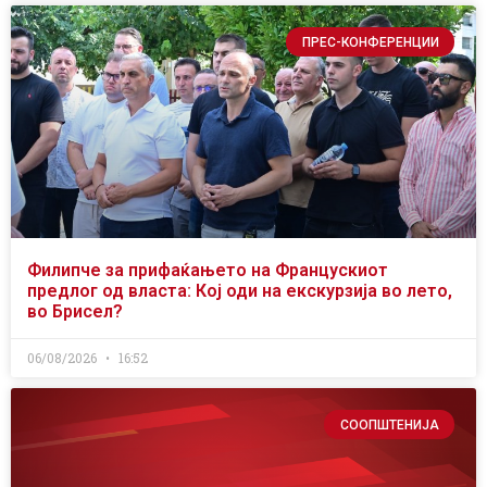
ПРЕС-КОНФЕРЕНЦИИ
Филипче за прифаќањето на Францускиот
предлог од власта: Кој оди на екскурзија во лето,
во Брисел?
06/08/2026
16:52
СООПШТЕНИЈА