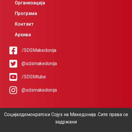
Организација
Програма
Контакт
Архива
/SDSMakedonija
@sdsmakedonija
/SDSMtube
@sdsmakedonija
Социјалдемократски Сојуз на Македонија. Сите права се
задржани