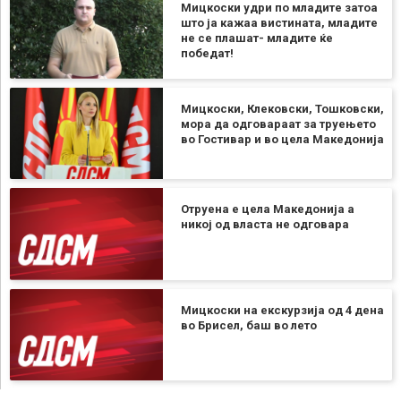
Мицкоски удри по младите затоа
што ја кажаа вистината, младите
не се плашат- младите ќе
победат!
Мицкоски, Клековски, Тошковски,
мора да одговараат за труењето
во Гостивар и во цела Македонија
Отруена е цела Македонија а
никој од власта не одговара
Мицкоски на екскурзија од 4 дена
во Брисел, баш во лето