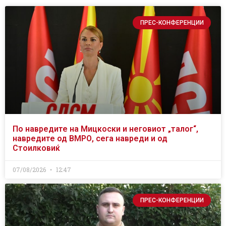
ПРЕС-КОНФЕРЕНЦИИ
По навредите на Мицкоски и неговиот „талог“,
навредите од ВМРО, сега навреди и од
Стоилковиќ
07/08/2026
12:47
ПРЕС-КОНФЕРЕНЦИИ