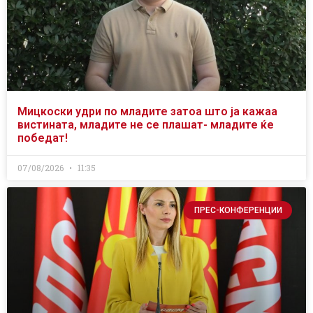
Мицкоски удри по младите затоа што ја кажаа
вистината, младите не се плашат- младите ќе
победат!
07/08/2026
11:35
ПРЕС-КОНФЕРЕНЦИИ