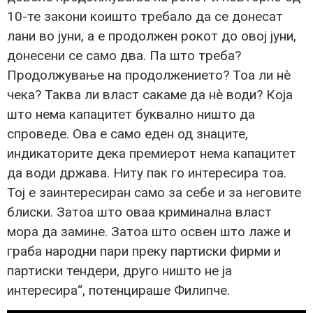
10-те закони коишто требало да се донесат
лани во јуни, а е продолжен рокот до овој јуни,
донесени се само два. Па што треба?
Продолжување на продолжението? Тоа ли нè
чека? Таква ли власт сакаме да нè води? Која
што нема капацитет буквално ништо да
спроведе. Ова е само еден од знаците,
индикаторите дека премиерот нема капацитет
да води држава. Ниту пак го интересира тоа.
Тој е заинтересиран само за себе и за неговите
блиски. Затоа што оваа криминална власт
мора да замине. Затоа што освен што лаже и
граба народни пари преку партиски фирми и
партиски тендери, друго ништо не ја
интересира“, потенцираше Филипче.