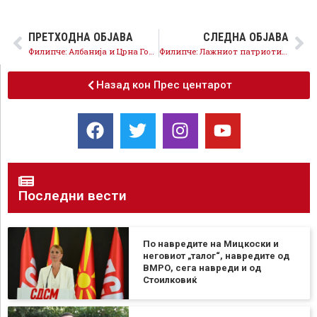
ПРЕТХОДНА ОБЈАВА
СЛЕДНА ОБЈАВА
Филипче: Албанија и Црна Гора одат напред а Македонија стои во место
Филипче: Лажниот патриотизам на Мицкоски ја остава Македонија сама и изолирана
Назад кон Прес центарот
Последни вести
По навредите на Мицкоски и
неговиот „талог“, навредите од
ВМРО, сега навреди и од
Стоилковиќ