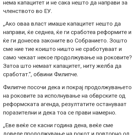
нема капацитет и не сака нешто да направи за
членството во ЕУ.
„Ако оваа власт имаше капацитет нешто да
направи, ќе седнеа, ќе ги сработеа реформите и
ќе ги донесеа законите во Собранието. Зошто
сме ние тие коишто ништо не сработуваат и
само чекаат некое продолжување на роковите?
Затоа што немаат капацитет, ниту желба да
сработат.“, обвини Филипче.
Филипче посочи дека и покрај продолжувањето
на роковите за исполнување на обврските од
реформската агенда, резултатите остануваат
поразителни и дека тоа се прави намерно.
„Еве веќе се касни година дена, веќе сме
довеле продолжување на рокот и повторно од