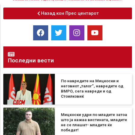
Назад кон Прес центарот
Последни вести
По навредите на Мицкоски и
неговиот „талог“, навредите од
ВМРО, сега навреди и од
Стоилковиќ
Мицкоски удри по младите затоа
што ја кажаа вистината, младите
не се плашат- младите ќе
победат!