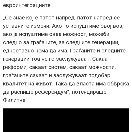
евроинтеграциите.
„Се знае кој е патот напред, патот напред се
уставните измени. Ако го испуштиме овој воз,
ако ја испуштиме оваа можност, можеби
следно за граѓаните, за следните генерации,
едноставно нема да има. Граѓаните и следните
генерации тоа не го заслужуваат. Сакаат
реформи, сакаат систем, сакаат можности,
граѓаните сакаат и заслужуваат подобар
квалитет на живот. Така да власта има обврска
да распише референдум“, потенцираше
Филипче.