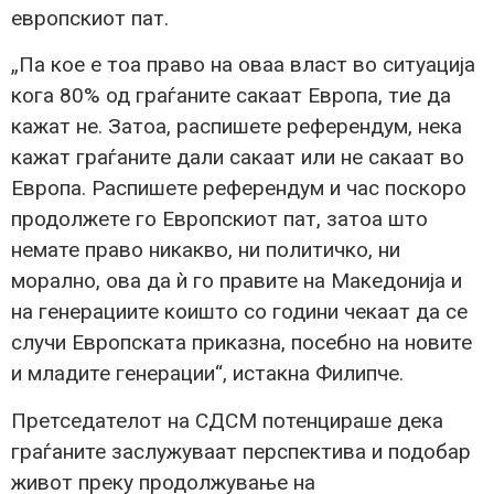
европскиот пат.
„Па кое е тоа право на оваа власт во ситуација
кога 80% од граѓаните сакаат Европа, тие да
кажат не. Затоа, распишете референдум, нека
кажат граѓаните дали сакаат или не сакаат во
Европа. Распишете референдум и час поскоро
продолжете го Европскиот пат, затоа што
немате право никакво, ни политичко, ни
морално, ова да ѝ го правите на Македонија и
на генерациите коишто со години чекаат да се
случи Европската приказна, посебно на новите
и младите генерации“, истакна Филипче.
Претседателот на СДСМ потенцираше дека
граѓаните заслужуваат перспектива и подобар
живот преку продолжување на