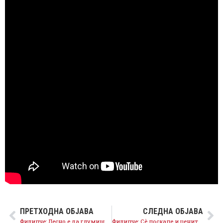
ПРЕТХОДНА ОБЈАВА
СЛЕДНА ОБЈАВА
Филипче: Лесно е да глумиш патриот со бугарски пасош во џебот и партиски тендери во рацете
Филипче: Сè поскапе и цените нема да се вратат назад, Владата ги остави граѓаните сами