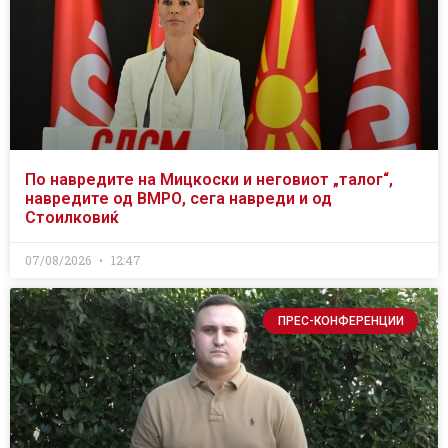
По навредите на Мицкоски и неговиот „талог“,
навредите од ВМРО, сега навреди и од
Стоилковиќ
07/08/2026
12:47
ПРЕС-КОНФЕРЕНЦИИ