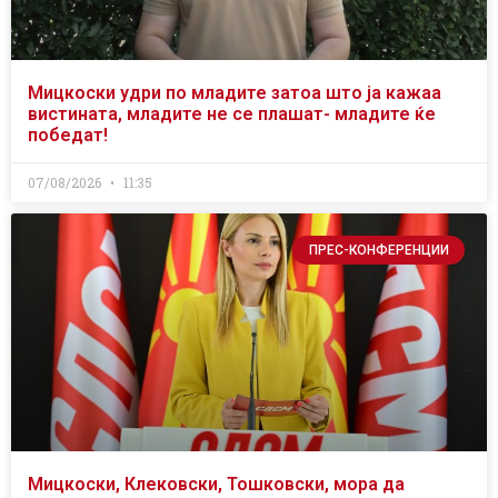
Мицкоски удри по младите затоа што ја кажаа
вистината, младите не се плашат- младите ќе
победат!
07/08/2026
11:35
ПРЕС-КОНФЕРЕНЦИИ
Мицкоски, Клековски, Тошковски, мора да