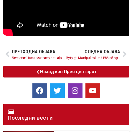
ПРЕТХОДНА ОБЈАВА
СЛЕДНА ОБЈАВА
Битиќи: Нова манипулација на Мицкоски за БДП, со инфлација од 5,7% животниот стандард паѓа
Bytyqi: Manipulimi i ri i PBB-së nga Mickoski, me inflacion prej 5.7%, standardi i jetesës po bie
Назад кон Прес центарот
Последни вести