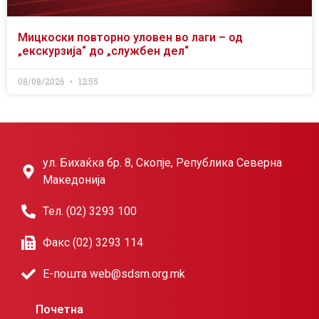
Мицкоски повторно уловен во лаги – од
„екскурзија“ до „службен дел“
08/08/2026
12:55
ул. Бихаќка бр. 8, Скопје, Република Северна
Македонија
Тел. (02) 3293 100
Факс (02) 3293 114
Е-пошта web@sdsm.org.mk
Почетна