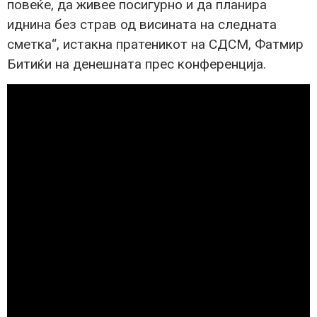
повеќе, да живее посигурно и да планира
иднина без страв од висината на следната
сметка“, истакна пратеникот на СДСМ, Фатмир
Битиќи на денешната прес конференција.