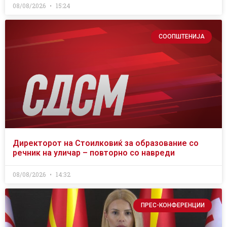
08/08/2026
15:24
СООПШТЕНИЈА
Директорот на Стоилковиќ за образование со
речник на уличар – повторно со навреди
08/08/2026
14:32
ПРЕС-КОНФЕРЕНЦИИ