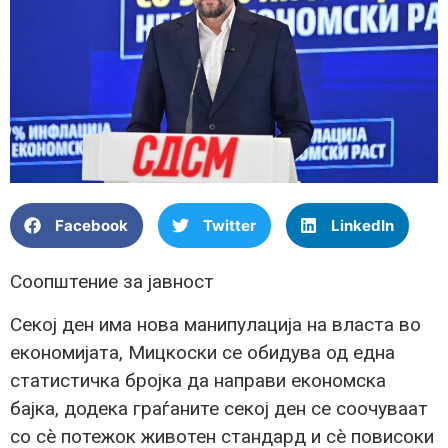
Facebook
Twitter
LinkedIn
Соопштение за јавност
Секој ден има нова манипулација на власта во
економијата, Мицкоски се обидува од една
статистичка бројка да направи економска
бајка, додека граѓаните секој ден се соочуваат
со сè потежок животен стандард и сè повисоки