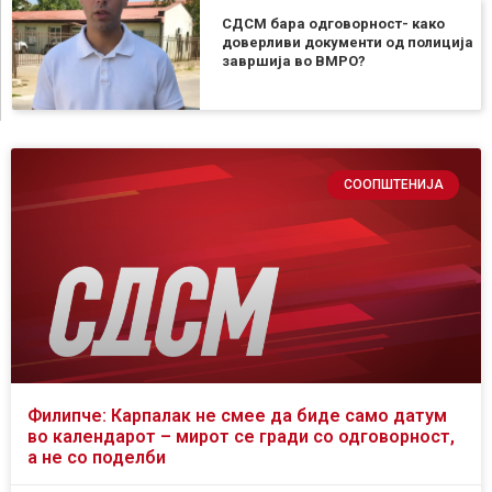
СДСМ бара одговорност- како
доверливи документи од полиција
завршија во ВМРО?
СООПШТЕНИЈА
Филипче: Карпалак не смее да биде само датум
во календарот – мирот се гради со одговорност,
а не со поделби