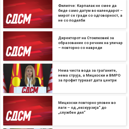
Филипче: Карпалак не смее да
биде само датум во календарот –
мирот се гради со одговорност, а
не со поделби
Директорот на Стоилковиќ за
образование со речник на уличар
– повторно со навреди
Нема чиста вода за граѓаните,
нема струја, а Мицкоски и ВМРО
за профит туркаат дата центри
Мицкоски повторно уловен во
лаги – од „екскурзија“ до
„службен дел“