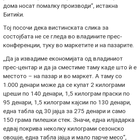
дома носат помалку производи“, истакна
Битиќи.
Тој посочи дека вистинската слика за
состојбата не се гледа во владините прес-
конференции, туку во маркетите и на пазарите.
„Да ја извадиме економијата од владиниот
прес-центар и да ја сместиме таму каде што ѝ е
местото – на пазар и во маркет. А таму со
1.000 денари може да се купат 2 килограми
цреши по 140 денари, 1,5 килограм праски по
95 денари, 1,5 килограм кајсии по 130 денари,
една табла од 30 јајца за 275 денари и само
150 грама пилешки стек. Значи, една илјадарка
едвај покрива неколку килограми сезонско
овошје, една табла јајца и мало парче месо“,