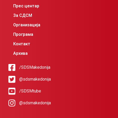
Прес центар
За СДСМ
Организација
Програма
Контакт
Архива
/SDSMakedonija
@sdsmakedonija
/SDSMtube
@sdsmakedonija