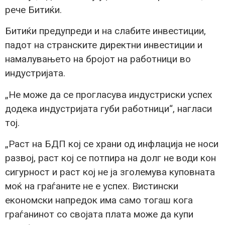
рече Битиќи.
Битиќи предупреди и на слабите инвестиции,
падот на странските директни инвестиции и
намалувањето на бројот на работници во
индустријата.
„Не може да се прогласува индустриски успех
додека индустријата губи работници“, нагласи
тој.
„Раст на БДП кој се храни од инфлација не носи
развој, раст кој се потпира на долг не води кон
сигурност и раст кој не ја зголемува куповната
моќ на граѓаните не е успех. Вистински
економски напредок има само тогаш кога
граѓанинот со својата плата може да купи