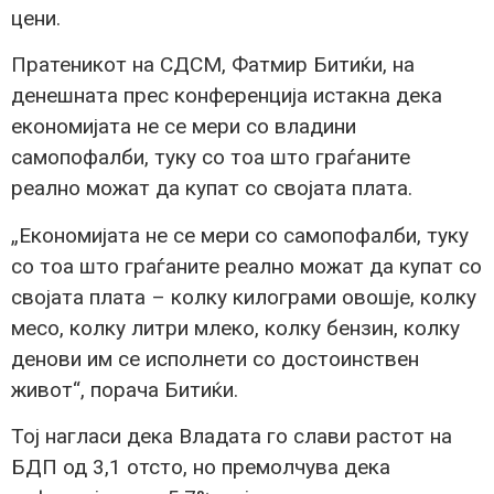
цени.
Пратеникот на СДСМ, Фатмир Битиќи, на
денешната прес конференција истакна дека
економијата не се мери со владини
самопофалби, туку со тоа што граѓаните
реално можат да купат со својата плата.
„Економијата не се мери со самопофалби, туку
со тоа што граѓаните реално можат да купат со
својата плата – колку килограми овошје, колку
месо, колку литри млеко, колку бензин, колку
денови им се исполнети со достоинствен
живот“, порача Битиќи.
Тој нагласи дека Владата го слави растот на
БДП од 3,1 отсто, но премолчува дека