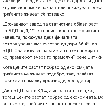
инфлацијата од 5,7% го јаде стандардот и дека
клучни економски показатели покажуваат дека
граѓаните живеат сè потешко.
„Државниот завод за статистика објави раст
на БДП од 3,1% во првиот квартал. Но истиот
извештај покажува дека финалната
потрошувачка има учество од дури 86,4% во
БДП. Ова е клучен параметар на економијата
кој премиерот вчера го премолчи“, рече Битиќи.
Kога цените растат побрзо од економијата,
граѓаните не живеат подобро, туку плаќаат
повеќе за помалку производи, додаде тој.
„Ако БДП расте 3,1%, а инфлацијата е 5,7%,
тогаш цените растат побрзо од економијата. Во
реалноста, граѓаните трошат повеќе пари, а