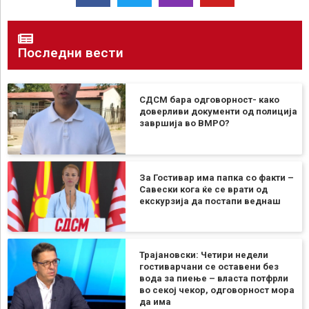
Последни вести
СДСМ бара одговорност- како
доверливи документи од полиција
завршија во ВМРО?
За Гостивар има папка со факти –
Савески кога ќе се врати од
екскурзија да постапи веднаш
Трајановски: Четири недели
гостиварчани се оставени без
вода за пиење – власта потфрли
во секој чекор, одговорност мора
да има