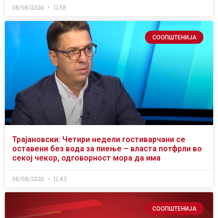
08/08/2026
11:58
СООПШТЕНИЈА
Трајановски: Четири недели гостиварчани се
оставени без вода за пиење – власта потфрли во
секој чекор, одговорност мора да има
08/08/2026
11:43
СООПШТЕНИЈА