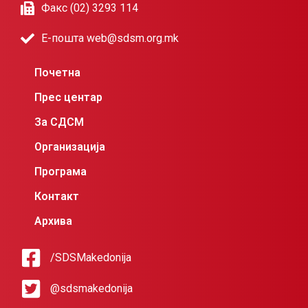
Факс (02) 3293 114
Е-пошта web@sdsm.org.mk
Почетна
Прес центар
За СДСМ
Организација
Програма
Контакт
Архива
/SDSMakedonija
@sdsmakedonija