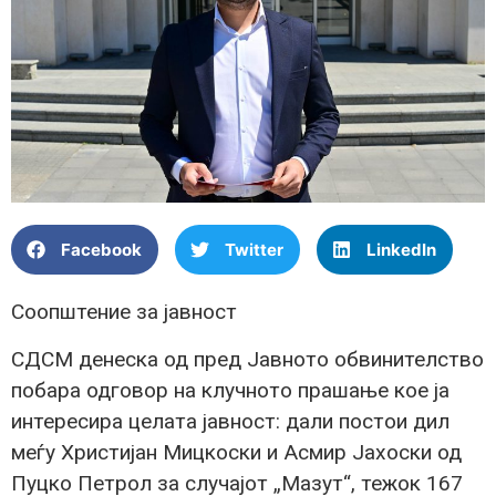
Facebook
Twitter
LinkedIn
Соопштение за јавност
СДСМ денеска од пред Јавното обвинителство
побара одговор на клучното прашање кое ја
интересира целата јавност: дали постои дил
меѓу Христијан Мицкоски и Асмир Јахоски од
Пуцко Петрол за случајот „Мазут“, тежок 167