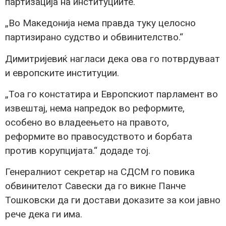
партизација на институциите.
„Во Македонија нема правда туку целосно
партизирано судство и обвинителство.“
Димитријевиќ нагласи дека ова го потврдуваат
и европските институции.
„Тоа го констатира и Европскиот парламент во
извештај, нема напредок во реформите,
особено во владеењето на правото,
реформите во правосудството и борбата
против корупцијата.“ додаде тој.
Генералниот секретар на СДСМ го повика
обвинителот Савески да го викне Панче
Тошковски да ги достави доказите за кои јавно
рече дека ги има.