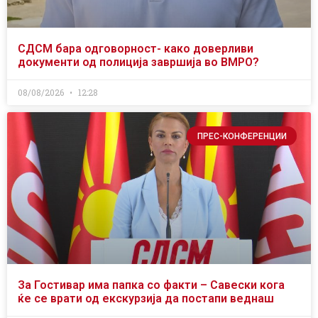
СДСМ бара одговорност- како доверливи
документи од полиција завршија во ВМРО?
08/08/2026
12:28
ПРЕС-КОНФЕРЕНЦИИ
За Гостивар има папка со факти – Савески кога
ќе се врати од екскурзија да постапи веднаш