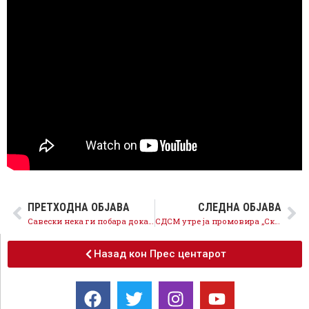
ПРЕТХОДНА ОБЈАВА
СЛЕДНА ОБЈАВА
Савески нека ги побара доказите од Тошковски за „Мазут“ и случајот повторно да биде активиран
СДСМ утре ја промовира „Скопска иницијатива“ на меѓународна конференција
Назад кон Прес центарот