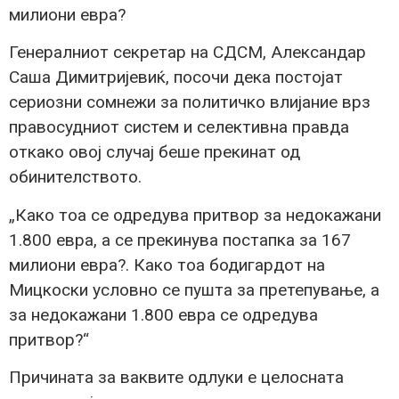
милиони евра?
Генералниот секретар на СДСМ, Александар
Саша Димитријевиќ, посочи дека постојат
сериозни сомнежи за политичко влијание врз
правосудниот систем и селективна правда
откако овој случај беше прекинат од
обинителството.
„Како тоа се одредува притвор за недокажани
1.800 евра, а се прекинува постапка за 167
милиони евра?. Како тоа бодигардот на
Мицкоски условно се пушта за претепување, а
за недокажани 1.800 евра се одредува
притвор?“
Причината за ваквите одлуки е целосната