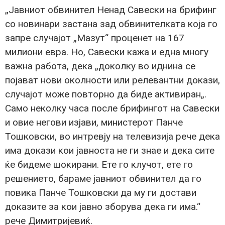
„Јавниот обвинител Ненад Савески на брифинг
со новинари застана зад обвинителката која го
запре случајот „Мазут“ проценет на 167
милиони евра. Но, Савески кажа и една многу
важна работа, дека „доколку во иднина се
појават нови околности или релевантни докази,
случајот може повторно да биде активиран„.
Само неколку часа после брифингот на Савески
и овие негови изјави, министерот Панче
Тошковски, во интревју на телевизија рече дека
има докази кои јавноста не ги знае и дека сите
ќе бидеме шокирани. Ете го клучот, ете го
решението, бараме јавниот обвинител да го
повика Панче Тошковски да му ги достави
доказите за кои јавно зборува дека ги има.“
рече Димитријевиќ.