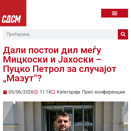
Дали постои дил меѓу
Мицкоски и Јахоски –
Пуцко Петрол за случајот
„Мазут“?
05/06/2026
11:14
Категорија:
Прес-конференции