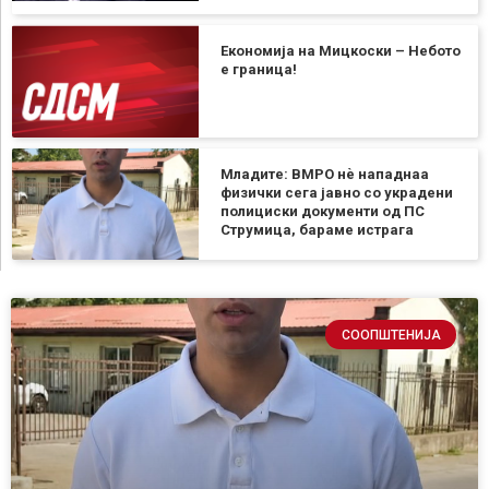
Економија на Мицкоски – Небото
е граница!
Младите: ВМРО нè нападнаа
физички сега јавно со украдени
полициски документи од ПС
Струмица, бараме истрага
СООПШТЕНИЈА