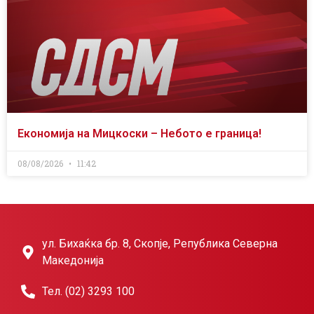
Економија на Мицкоски – Небото е граница!
08/08/2026
11:42
ул. Бихаќка бр. 8, Скопје, Република Северна
Македонија
Тел. (02) 3293 100