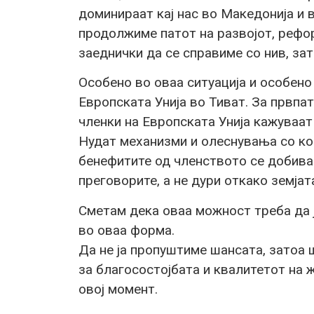
доминираат кај нас во Македонија и в
продолжиме патот на развојот, рефо
заеднички да се справиме со нив, за
Особено во оваа ситуација и особено
Европската Унија во Тиват. За првпат
членки на Европската Унија кажуваат
Нудат механизми и олеснувања со кои
бенефитите од членството се добива
преговорите, а не дури откако земјат
Сметам дека оваа можност треба да 
во оваа форма.
Да не ја пропуштиме шансата, затоа 
за благосостојбата и квалитетот на ж
овој момент.