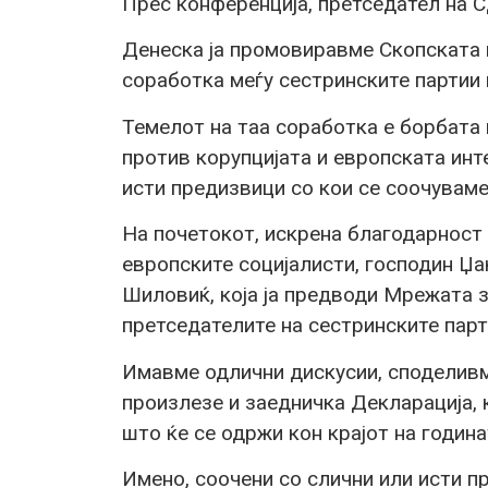
Прес конференција, претседател на 
Денеска ја промовиравме Скопската 
соработка меѓу сестринските партии 
Темелот на таа соработка е борбата
против корупцијата и европската инт
исти предизвици со кои се соочуваме
На почетокот, искрена благодарност 
европските социјалисти, господин Џ
Шиловиќ, која ја предводи Мрежата з
претседателите на сестринските парт
Имавме одлични дискусии, споделивме
произлезе и заедничка Декларација, 
што ќе се одржи кон крајот на година
Имено, соочени со слични или исти пр