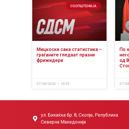
СООПШТЕНИЈА
Мицкоски сака статистика –
По 
граѓаните гледаат празни
него
фрижидери
од 
Сто
07/08/2026
15:55
07/0
ул. Бихаќка бр. 8, Скопје, Република
Северна Македонија