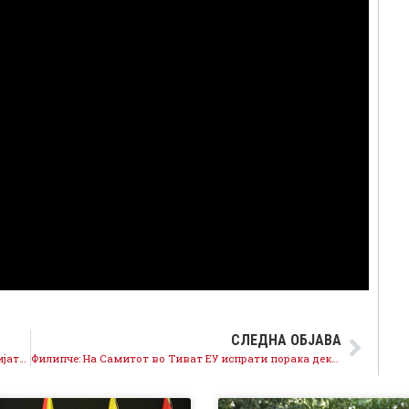
СЛЕДНА ОБЈАВА
„Скопската иницијатива“: Борбата против корупцијата и авторитарните режими се клучни за европската иднина на регионот
Филипче: На Самитот во Тиват ЕУ испрати порака дека вратите се отворени, не смееме да ја пропуштиме шансата