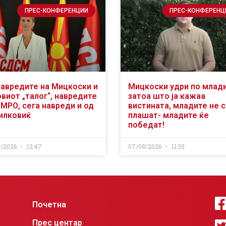
ПРЕС-КОНФЕРЕНЦИИ
ПРЕС-КОНФЕРЕНЦ
навредите на Мицкоски и
Мицкоски удри по млад
виот „талог“, навредите
затоа што ја кажаа
ВМРО, сега навреди и од
вистината, младите не 
илковиќ
плашат- младите ќе
победат!
8/2026
12:47
07/08/2026
11:35
Почетна
Прес центар