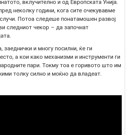
атото, вклучително и од Европската Унија.
ред неколку години, кога сите очекувавме
е случи. Потоа следеше понатамошен развој
ави следниот чекор – да започнат
ата.
 заеднички и многу посилни, ќе ги
сто, а кои како механизми и инструменти ги
народните пари. Токму тоа е горивото што им
ими толку силно и моќно да владеат.