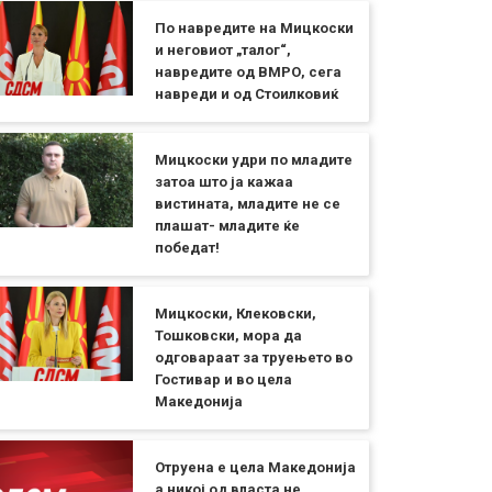
По навредите на Мицкоски
и неговиот „талог“,
навредите од ВМРО, сега
навреди и од Стоилковиќ
Мицкоски удри по младите
затоа што ја кажаа
вистината, младите не се
плашат- младите ќе
победат!
Мицкоски, Клековски,
Тошковски, мора да
одговараат за труењето во
Гостивар и во цела
Македонија
Отруена е цела Македонија
а никој од власта не