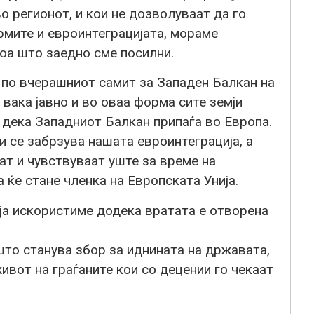
о регионот, и кои не дозволуваат да го
рмите и евроинтеграцијата, мораме
тоа што заедно сме посилни.
 по вчерашниот самит за Западен Балкан на
 вака јавно и во оваа форма сите земји
 дека Западниот Балкан припаѓа во Европа.
 се забрзува нашата евроинтеграција, а
ат и чувствуваат уште за време на
а ќе стане членка на Европската Унија.
ја искористиме додека вратата е отворена
што станува збор за иднината на државата,
ивот на граѓаните кои со децении го чекаат