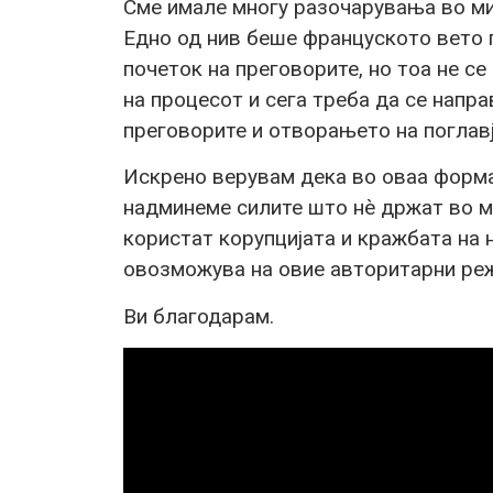
Сме имале многу разочарувања во мин
Едно од нив беше француското вето п
почеток на преговорите, но тоа не с
на процесот и сега треба да се напр
преговорите и отворањето на поглавј
Искрено верувам дека во оваа форма,
надминеме силите што нè држат во ме
користат корупцијата и кражбата на 
овозможува на овие авторитарни реж
Ви благодарам.