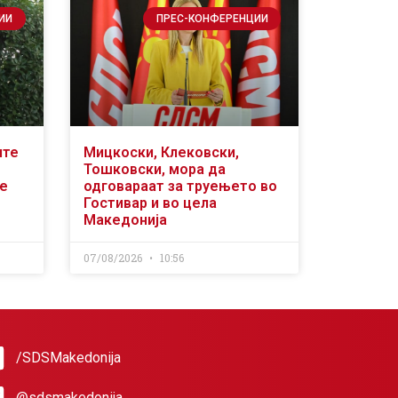
ИИ
ПРЕС-КОНФЕРЕНЦИИ
ите
Мицкоски, Клековски,
Тошковски, мора да
се
одговараат за труењето во
Гостивар и во цела
Македонија
07/08/2026
10:56
/SDSMakedonija
@sdsmakedonija