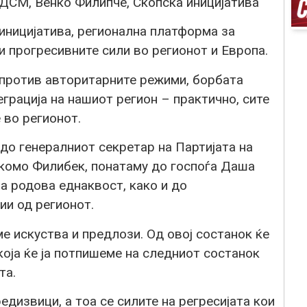
СДСМ, Венко Филипче, Скопска иницијатива
иницијатива, регионална платформа за
и прогресивните сили во регионот и Европа.
 против авторитарните режими, борбата
еграција на нашиот регион – практично, сите
 во регионот.
до генералниот секретар на Партијата на
акомо Филибек, понатаму до госпоѓа Даша
а родова еднаквост, како и до
ии од регионот.
 искуства и предлози. Од овој состанок ќе
која ќе ја потпишеме на следниот состанок
та.
едизвици, а тоа се силите на регресијата кои