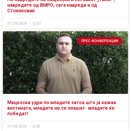
навредите од ВМРО, сега навреди и од
Стоилковиќ
07/08/2026
12:47
ПРЕС-КОНФЕРЕНЦИИ
Мицкоски удри по младите затоа што ја кажаа
вистината, младите не се плашат- младите ќе
победат!
07/08/2026
11:35