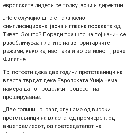
европските лидери се толку јасни и директни.
„Не е случајно што е така јасно
симплифицирана, јасна и гласна пораката од
Тиват. Зошто? Поради тоа што на тој начин се
разобличуваат лагите на авторитарните
режими, како кај нас така и во регионот“, рече
Филипче.
Тој потсети дека две години претставници на
власта тврдат дека Европската Унија нема
намера да го продолжи процесот на
проширување.
„Две години наназад слушаме од високи
претставници на власта, од премиерот, од
вицепремиерот, од претседателот на