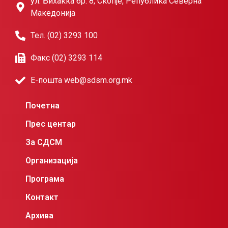
ул. Бихаќка бр. 8, Скопје, Република Северна
Македонија
Тел. (02) 3293 100
Факс (02) 3293 114
Е-пошта web@sdsm.org.mk
Почетна
Прес центар
За СДСМ
Организација
Програма
Контакт
Архива