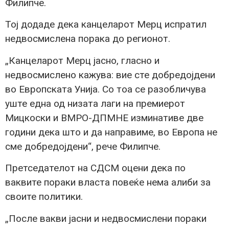
Филипче.
Тој додаде дека канцеларот Мерц испратил
недвосмислена порака до регионот.
„Канцеларот Мерц јасно, гласно и
недвосмислено кажува: вие сте добредојдени
во Европската Унија. Со тоа се разобличува
уште една од низата лаги на премиерот
Мицкоски и ВМРО-ДПМНЕ изминативе две
години дека што и да направиме, во Европа не
сме добредојдени“, рече Филипче.
Претседателот на СДСМ оцени дека по
ваквите пораки власта повеќе нема алиби за
своите политики.
„После вакви јасни и недвосмислени пораки