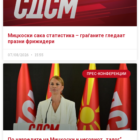
Мицкоски сака статистика – граѓаните гледаат
празни фрижидери
07/08/2026
15:55
ПРЕС-КОНФЕРЕНЦИИ
По навредите на Мицкоски и неговиот „талог“,