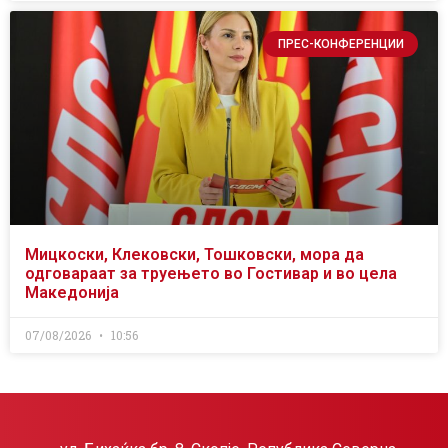
ПРЕС-КОНФЕРЕНЦИИ
Мицкоски, Клековски, Тошковски, мора да
одговараат за труењето во Гостивар и во цела
Македонија
07/08/2026
10:56