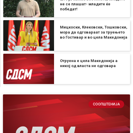
не се плашат- младите ќе
победат!
Мицкоски, Клековски, Тошковски,
мора да одговараат за труењето
во Гостивар и во цела Македонија
Отруена е цела Македонија а
никој од власта не одговара
СООПШТЕНИЈА