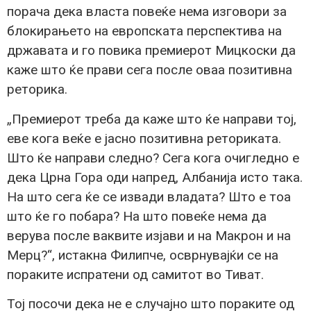
порача дека власта повеќе нема изговори за
блокирањето на европската перспектива на
државата и го повика премиерот Мицкоски да
каже што ќе прави сега после оваа позитивна
реторика.
„Премиерот треба да каже што ќе направи тој,
еве кога веќе е јасно позитивна реториката.
Што ќе направи следно? Сега кога очигледно е
дека Црна Гора оди напред, Албанија исто така.
На што сега ќе се извади владата? Што е тоа
што ќе го побара? На што повеќе нема да
верува после ваквите изјави и на Макрон и на
Мерц?“, истакна Филипче, осврнувајќи се на
пораките испратени од самитот во Тиват.
Тој посочи дека не е случајно што пораките од