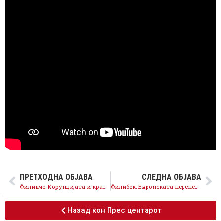
ПРЕТХОДНА ОБЈАВА
СЛЕДНА ОБЈАВА
Филипче: Корупцијата и кражбата на народните пари се гориво за авторитарните режими
Филибек: Европската перспектива е јасна, потребна е политичка волја од власта
Назад кон Прес центарот