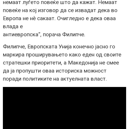
немаат луѓето повеќе што да кажат. Немаат
повеќе на кој изговор да се извадат дека во
Европа не нè сакаат. Очигледно е дека оваа
влада е
антиевропска“, порача Филипче.
Филипче, Европската Унија конечно јасно го
маркира проширувањето како еден од своите
стратешки приоритети, а Македонија не смее
да ја пропушти оваа историска можност
поради политиките на актуелната власт.