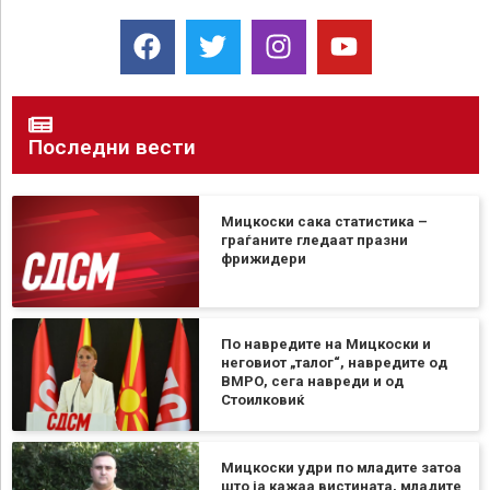
Последни вести
Мицкоски сака статистика –
граѓаните гледаат празни
фрижидери
По навредите на Мицкоски и
неговиот „талог“, навредите од
ВМРО, сега навреди и од
Стоилковиќ
Мицкоски удри по младите затоа
што ја кажаа вистината, младите