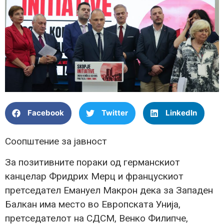
Facebook
Twitter
LinkedIn
Соопштение за јавност
За позитивните пораки од германскиот
канцелар Фридрих Мерц и францускиот
претседател Емануел Макрон дека за Западен
Балкан има место во Европската Унија,
претседателот на СДСМ, Венко Филипче,