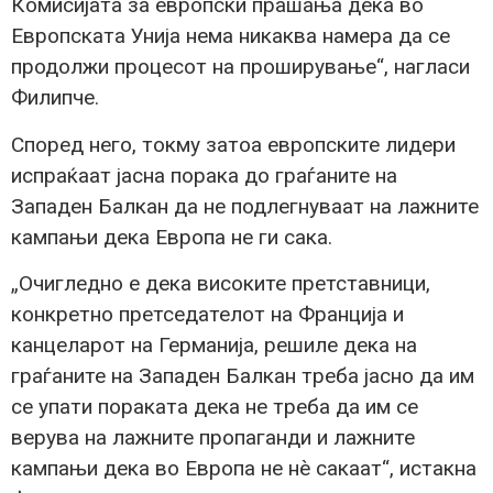
Комисијата за европски прашања дека во
Европската Унија нема никаква намера да се
продолжи процесот на проширување“, нагласи
Филипче.
Според него, токму затоа европските лидери
испраќаат јасна порака до граѓаните на
Западен Балкан да не подлегнуваат на лажните
кампањи дека Европа не ги сака.
„Очигледно е дека високите претставници,
конкретно претседателот на Франција и
канцеларот на Германија, решиле дека на
граѓаните на Западен Балкан треба јасно да им
се упати пораката дека не треба да им се
верува на лажните пропаганди и лажните
кампањи дека во Европа не нè сакаат“, истакна