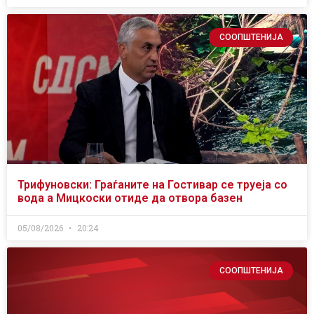
СООПШТЕНИЈА
Трифуновски: Граѓаните на Гостивар се труеја со
вода а Мицкоски отиде да отвора базен
05/08/2026
20:24
СООПШТЕНИЈА