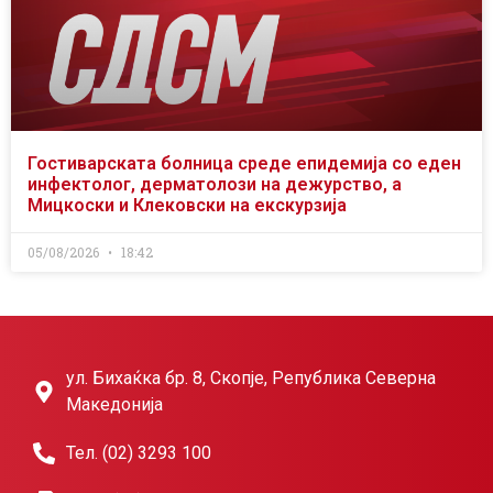
Гостиварската болница среде епидемија со еден
инфектолог, дерматолози на дежурство, а
Мицкоски и Клековски на екскурзија
05/08/2026
18:42
ул. Бихаќка бр. 8, Скопје, Република Северна
Македонија
Тел. (02) 3293 100