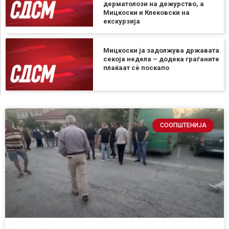
дерматолози на дежурство, а
Мицкоски и Клековски на
екскурзија
Мицкоски ја задолжува државата
секоја недела – додека граѓаните
плаќаат сѐ поскапо
СООПШТЕНИЈА