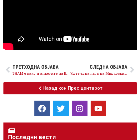
ПРЕТХОДНА ОБЈАВА
СЛЕДНА ОБЈАВА
ЗНАМ е како и анкетите на ВМРО – лажни и на копче
Уште една лага на Мицкоски за реформите е разобличена- Брисел бара измени на Законот за судски совет
Назад кон Прес центарот
Последни вести