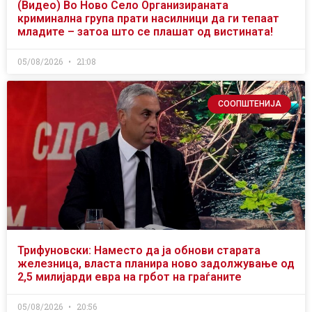
(Видео) Во Ново Село Организираната
криминална група прати насилници да ги тепаат
младите – затоа што се плашат од вистината!
05/08/2026
21:08
СООПШТЕНИЈА
Трифуновски: Наместо да ја обнови старата
железница, власта планира ново задолжување од
2,5 милијарди евра на грбот на граѓаните
05/08/2026
20:56