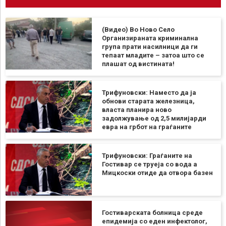
(Видео) Во Ново Село
Организираната криминална
група прати насилници да ги
тепаат младите – затоа што се
плашат од вистината!
Трифуновски: Наместо да ја
обнови старата железница,
власта планира ново
задолжување од 2,5 милијарди
евра на грбот на граѓаните
Трифуновски: Граѓаните на
Гостивар се труеја со вода а
Мицкоски отиде да отвора базен
Гостиварската болница среде
епидемија со еден инфектолог,