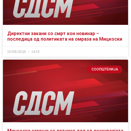
Директни закани со смрт кон новинар –
последица од политиката на омраза на Мицкоски
10/08/2026
14:19
СООПШТЕНИЈА
Мицкоски заврши со летниот дел од екскурзијата