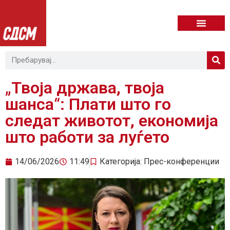
„Твоја држава, твоја
шанса“: Плати што го
следат животот, економија
што работи за луѓето
14/06/2026
11:49
Категорија:
Прес-конференции