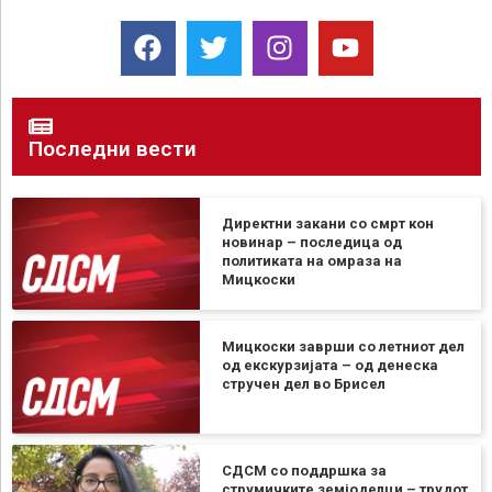
Последни вести
Директни закани со смрт кон
новинар – последица од
политиката на омраза на
Мицкоски
Мицкоски заврши со летниот дел
од екскурзијата – од денеска
стручен дел во Брисел
СДСМ со поддршка за
струмичките земјоделци – трудот