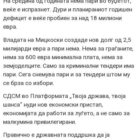
На средина од годината нема пари во буџетот,
веќе е испразнет. Дури и планираниот годишен
дефицит е веќе пробиен за над 18 милиони
евра.
Владата на Мицкоски создаде нов долг од 2,5
милијарди евра а пари нема. Нема за граѓаните,
нема за 600 евра минимална плата, нема за
земјоделците. Само за криминални тендери има
пари. Сега снемува пари и за тендери штом му
се брза со избори.
СДСМ во Платформата „Твоја држава, твоја
шанса“ нуди нов економски пристап,
економијата да работи за луѓето, а не само за
малкумина привилегирани.
Правично е државната поддршка да ја