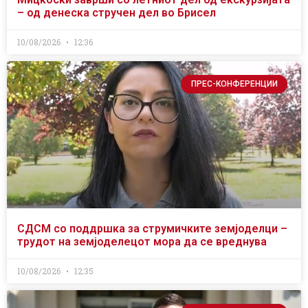
– од денеска стручен дел во Брисел
10/08/2026
12:36
ПРЕС-КОНФЕРЕНЦИИ
СДСМ со поддршка за струмичките земјоделци –
трудот на земјоделецот мора да се вреднува
10/08/2026
12:35