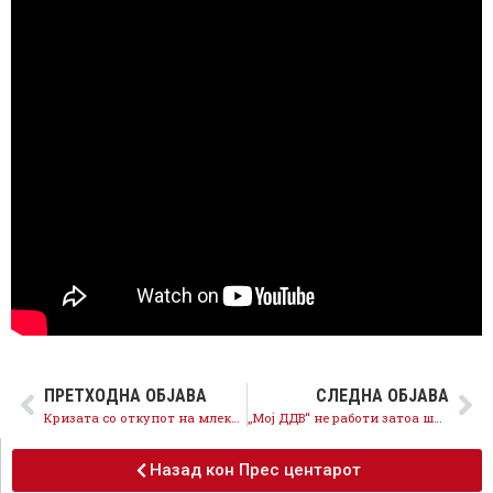
ПРЕТХОДНА ОБЈАВА
СЛЕДНА ОБЈАВА
Кризата со откупот на млеко се зголемува, Мицкоски нема пари за земјоделците
„Мој ДДВ“ не работи затоа што нема пари во буџетот – граѓаните не можат да си ги вратат парите од ДДВ
Назад кон Прес центарот