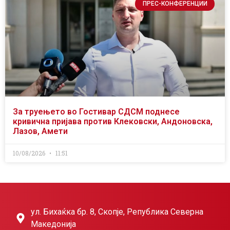
ПРЕС-КОНФЕРЕНЦИИ
За труењето во Гостивар СДСМ поднесе
кривична пријава против Клековски, Андоновска,
Лазов, Амети
10/08/2026
11:51
ул. Бихаќка бр. 8, Скопје, Република Северна
Македонија