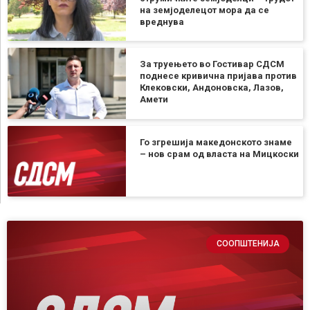
на земјоделецот мора да се
вреднува
За труењето во Гостивар СДСМ
поднесе кривична пријава против
Клековски, Андоновска, Лазов,
Амети
Го згрешија македонското знаме
– нов срам од власта на Мицкоски
СООПШТЕНИЈА